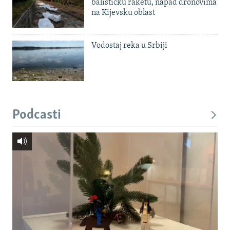
balističku raketu, napad dronovima
na Kijevsku oblast
Vodostaj reka u Srbiji
Podcasti