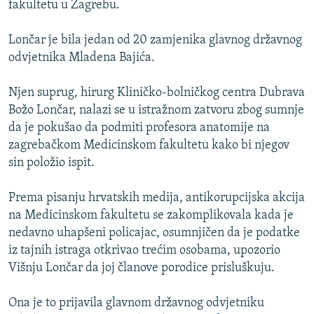
fakultetu u Zagrebu.
ISPRIČAJ MI
DNEVNO@RSE
Lončar je bila jedan od 20 zamjenika glavnog državnog
odvjetnika Mladena Bajića.
SPECIJALI RSE
VIŠE OD NASLOVA
Njen suprug, hirurg Kliničko-bolničkog centra Dubrava
PRATITE NAS
Božo Lončar, nalazi se u istražnom zatvoru zbog sumnje
GENOCID U SREBRENICI
da je pokušao da podmiti profesora anatomije na
POPLAVE I KLIZIŠTA U BIH 2024.
zagrebačkom Medicinskom fakultetu kako bi njegov
sin položio ispit.
TV LIBERTY
Sve RFE/RL stranice
POST SCRIPTUM
Prema pisanju hrvatskih medija, antikorupcijska akcija
na Medicinskom fakultetu se zakomplikovala kada je
MOJA EVROPA
nedavno uhapšeni policajac, osumnjičen da je podatke
TRI DECENIJE OD RATA U BIH
iz tajnih istraga otkrivao trećim osobama, upozorio
SVE KARTE DEJTONA
Višnju Lončar da joj članove porodice prisluškuju.
NASTANAK I RASPAD JUGOSLAVIJE
Ona je to prijavila glavnom državnog odvjetniku