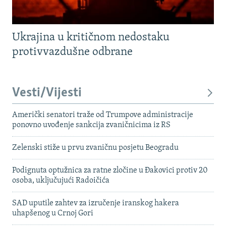
Ukrajina u kritičnom nedostaku
protivvazdušne odbrane
Vesti/Vijesti
Američki senatori traže od Trumpove administracije
ponovno uvođenje sankcija zvaničnicima iz RS
Zelenski stiže u prvu zvaničnu posjetu Beogradu
Podignuta optužnica za ratne zločine u Đakovici protiv 20
osoba, uključujući Radoičića
SAD uputile zahtev za izručenje iranskog hakera
uhapšenog u Crnoj Gori