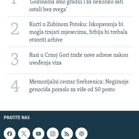
'Godinama smo gradili i za nekoliko sati
ostali bez svega'
2
Kurti u Zubinom Potoku: Iskopavanja bi
mogla trajati mjesecima, Srbija bi trebala
otvoriti arhive
3
Rusi u Crnoj Gori traže nove adrese nakon
uvođenja viza
4
Memorijalni centar Srebrenica: Negiranje
genocida poraslo za više od 50 posto
PRATITE NAS