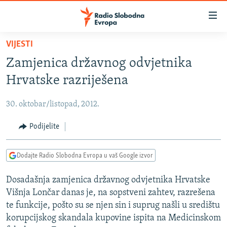
Dostupni
linkovi
Pređite
VIJESTI
na
VIJESTI
Zamjenica državnog odvjetnika
glavni
BOSNA I HERCEGOVINA
sadržaj
Hrvatske razriješena
SRBIJA
Pređite
na
30. oktobar/listopad, 2012.
KOSOVO
glavnu
CRNA GORA
Podijelite
navigaciju
Pređite
VIZUELNO
na
Dodajte Radio Slobodna Evropa u vaš Google izvor
PODCASTI
VIDEO
pretragu
Dosadašnja zamjenica državnog odvjetnika Hrvatske
RAT U UKRAJINI
FOTOGALERIJE
Višnja Lončar danas je, na sopstveni zahtev, razrešena
KINA NA BALKANU
INFOGRAFIKE
te funkcije, pošto su se njen sin i suprug našli u središtu
korupcijskog skandala kupovine ispita na Medicinskom
RSE PRIČE IZ SVIJETA