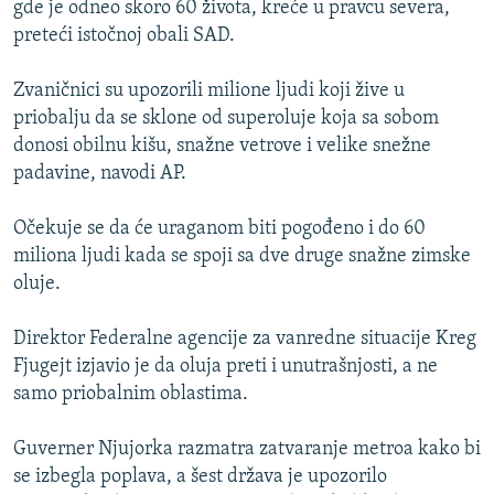
gde je odneo skoro 60 života, kreće u pravcu severa,
ISPRIČAJ MI
preteći istočnoj obali SAD.
DNEVNO@RSE
Zvaničnici su upozorili milione ljudi koji žive u
SPECIJALI RSE
priobalju da se sklone od superoluje koja sa sobom
VIŠE OD NASLOVA
donosi obilnu kišu, snažne vetrove i velike snežne
PRATITE NAS
padavine, navodi AP.
GENOCID U SREBRENICI
POPLAVE I KLIZIŠTA U BIH 2024.
Očekuje se da će uraganom biti pogođeno i do 60
miliona ljudi kada se spoji sa dve druge snažne zimske
TV LIBERTY
Sve RFE/RL stranice
oluje.
POST SCRIPTUM
Direktor Federalne agencije za vanredne situacije Kreg
MOJA EVROPA
Fjugejt izjavio je da oluja preti i unutrašnjosti, a ne
TRI DECENIJE OD RATA U BIH
samo priobalnim oblastima.
SVE KARTE DEJTONA
Guverner Njujorka razmatra zatvaranje metroa kako bi
NASTANAK I RASPAD JUGOSLAVIJE
se izbegla poplava, a šest država je upozorilo