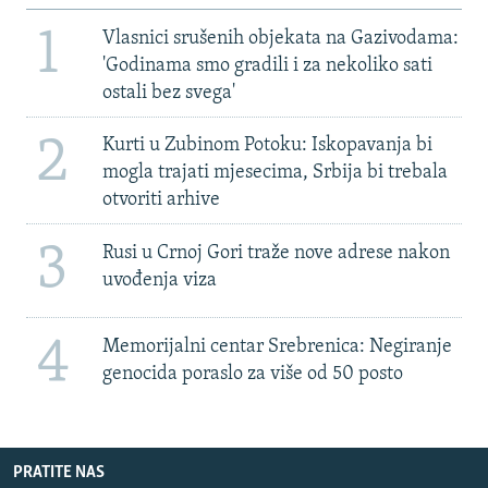
1
Vlasnici srušenih objekata na Gazivodama:
'Godinama smo gradili i za nekoliko sati
ostali bez svega'
2
Kurti u Zubinom Potoku: Iskopavanja bi
mogla trajati mjesecima, Srbija bi trebala
otvoriti arhive
3
Rusi u Crnoj Gori traže nove adrese nakon
uvođenja viza
4
Memorijalni centar Srebrenica: Negiranje
genocida poraslo za više od 50 posto
PRATITE NAS