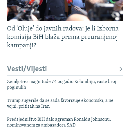
Od 'Oluje' do javnih radova: Je li Izborna
komisija BiH blaža prema preuranjenoj
kampanji?
Vesti/Vijesti
Zemljotres magnitude 7.4 pogodio Kolumbiju, raste broj
poginulih
Trump sugeriše da se sada favorizuje ekonomski, a ne
vojni, pritisak na Iran
Predsjedništvo BiH dalo agreman Ronaldu Johnsonu,
nominovanom za ambasadora SAD