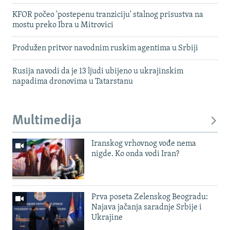
KFOR počeo 'postepenu tranziciju' stalnog prisustva na
mostu preko Ibra u Mitrovici
Produžen pritvor navodnim ruskim agentima u Srbiji
Rusija navodi da je 13 ljudi ubijeno u ukrajinskim
napadima dronovima u Tatarstanu
Multimedija
Iranskog vrhovnog vođe nema
nigde. Ko onda vodi Iran?
Prva poseta Zelenskog Beogradu:
Najava jačanja saradnje Srbije i
Ukrajine