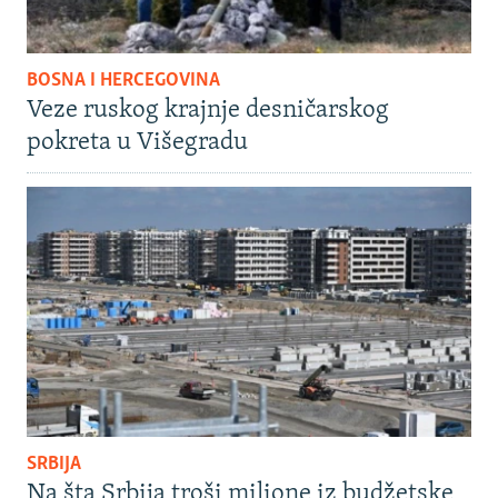
BOSNA I HERCEGOVINA
Veze ruskog krajnje desničarskog
pokreta u Višegradu
SRBIJA
Na šta Srbija troši milione iz budžetske