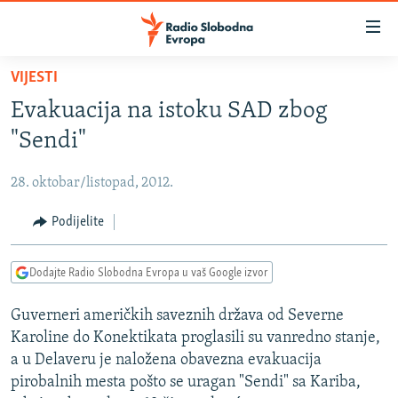
Dostupni
linkovi
Pređite
VIJESTI
na
VIJESTI
Evakuacija na istoku SAD zbog
glavni
BOSNA I HERCEGOVINA
sadržaj
"Sendi"
SRBIJA
Pređite
na
28. oktobar/listopad, 2012.
KOSOVO
glavnu
CRNA GORA
Podijelite
navigaciju
Pređite
VIZUELNO
na
Dodajte Radio Slobodna Evropa u vaš Google izvor
PODCASTI
VIDEO
pretragu
Guverneri američkih saveznih država od Severne
RAT U UKRAJINI
FOTOGALERIJE
Karoline do Konektikata proglasili su vanredno stanje,
KINA NA BALKANU
INFOGRAFIKE
a u Delaveru je naložena obavezna evakuacija
pirobalnih mesta pošto se uragan "Sendi" sa Kariba,
RSE PRIČE IZ SVIJETA