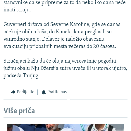
stanovnike da se pripreme za to da nekoliko dana neće
imati struju.
Guverneri država od Severne Karoline, gde se danas
očekuje obilna kiša, do Konektikata proglasili su
vanredno stanje. Delaver je naložio obaveznu
evakuaciju priobalnih mesta večeras do 20 časova.
Stručnjaci kažu da će oluja najverovatnije pogoditi
južnu obalu Nju Džersija sutra uveče ili u utorak ujutro,
podseća Tanjug.
Podijelite
Pratite nas
Više priča