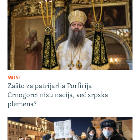
MOST
Zašto za patrijarha Porfirija
Crnogorci nisu nacija, već srpska
plemena?