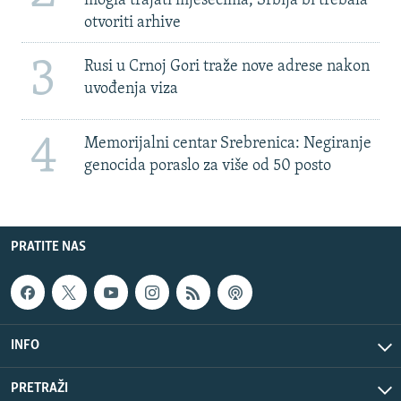
mogla trajati mjesecima, Srbija bi trebala
otvoriti arhive
3
Rusi u Crnoj Gori traže nove adrese nakon
uvođenja viza
4
Memorijalni centar Srebrenica: Negiranje
genocida poraslo za više od 50 posto
PRATITE NAS
INFO
PRETRAŽI