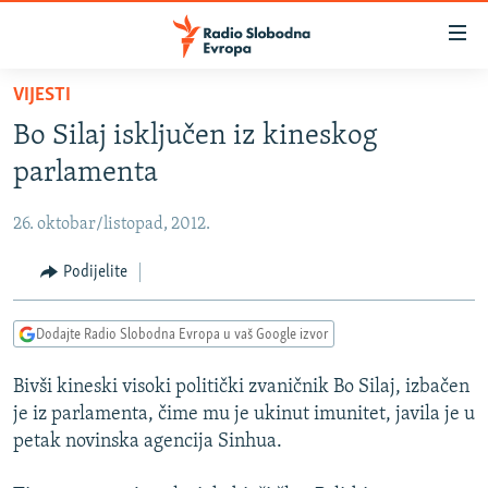
Dostupni
linkovi
Pređite
VIJESTI
na
VIJESTI
Bo Silaj isključen iz kineskog
glavni
BOSNA I HERCEGOVINA
sadržaj
parlamenta
SRBIJA
Pređite
na
26. oktobar/listopad, 2012.
KOSOVO
glavnu
CRNA GORA
Podijelite
navigaciju
Pređite
VIZUELNO
na
Dodajte Radio Slobodna Evropa u vaš Google izvor
PODCASTI
VIDEO
pretragu
Bivši kineski visoki politički zvaničnik Bo Silaj, izbačen
RAT U UKRAJINI
FOTOGALERIJE
je iz parlamenta, čime mu je ukinut imunitet, javila je u
KINA NA BALKANU
INFOGRAFIKE
petak novinska agencija Sinhua.
RSE PRIČE IZ SVIJETA