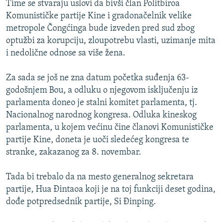
Time se stvaraju uslovi da bivši član Politbiroa
ISPRIČAJ MI
Komunističke partije Kine i gradonačelnik velike
DNEVNO@RSE
metropole Čongćinga bude izveden pred sud zbog
optužbi za korupciju, zloupotrebu vlasti, uzimanje mita
SPECIJALI RSE
i nedolične odnose sa više žena.
VIŠE OD NASLOVA
PRATITE NAS
Za sada se još ne zna datum početka suđenja 63-
GENOCID U SREBRENICI
godošnjem Bou, a odluku o njegovom isključenju iz
POPLAVE I KLIZIŠTA U BIH 2024.
parlamenta doneo je stalni komitet parlamenta, tj.
Nacionalnog narodnog kongresa. Odluka kineskog
TV LIBERTY
Sve RFE/RL stranice
parlamenta, u kojem većinu čine članovi Komunističke
POST SCRIPTUM
partije Kine, doneta je uoči sledećeg kongresa te
stranke, zakazanog za 8. novembar.
MOJA EVROPA
TRI DECENIJE OD RATA U BIH
Tada bi trebalo da na mesto generalnog sekretara
SVE KARTE DEJTONA
partije, Hua Đintaoa koji je na toj funkciji deset godina,
dođe potpredsednik partije, Si Đinping.
NASTANAK I RASPAD JUGOSLAVIJE