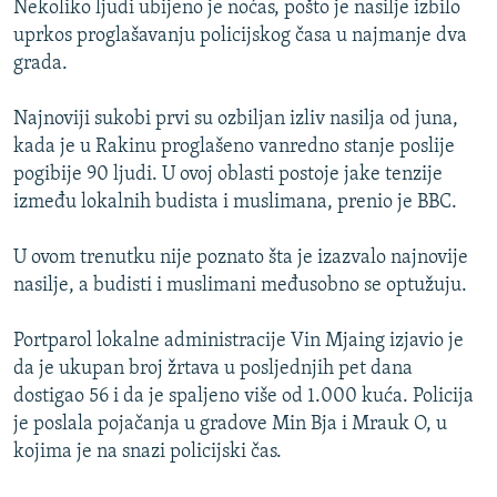
Nekoliko ljudi ubijeno je noćas, pošto je nasilje izbilo
ISPRIČAJ MI
uprkos proglašavanju policijskog časa u najmanje dva
DNEVNO@RSE
grada.
SPECIJALI RSE
Najnoviji sukobi prvi su ozbiljan izliv nasilja od juna,
VIŠE OD NASLOVA
kada je u Rakinu proglašeno vanredno stanje poslije
PRATITE NAS
pogibije 90 ljudi. U ovoj oblasti postoje jake tenzije
GENOCID U SREBRENICI
između lokalnih budista i muslimana, prenio je BBC.
POPLAVE I KLIZIŠTA U BIH 2024.
U ovom trenutku nije poznato šta je izazvalo najnovije
TV LIBERTY
Sve RFE/RL stranice
nasilje, a budisti i muslimani međusobno se optužuju.
POST SCRIPTUM
Portparol lokalne administracije Vin Mjaing izjavio je
MOJA EVROPA
da je ukupan broj žrtava u posljednjih pet dana
TRI DECENIJE OD RATA U BIH
dostigao 56 i da je spaljeno više od 1.000 kuća. Policija
SVE KARTE DEJTONA
je poslala pojačanja u gradove Min Bja i Mrauk O, u
kojima je na snazi policijski čas.
NASTANAK I RASPAD JUGOSLAVIJE