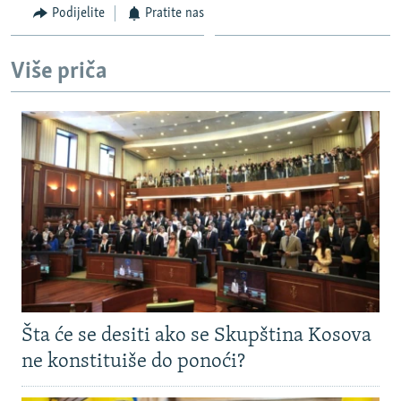
Podijelite
Pratite nas
Više priča
Šta će se desiti ako se Skupština Kosova
ne konstituiše do ponoći?