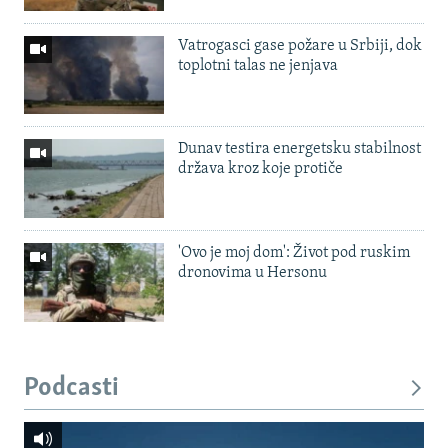
Vatrogasci gase požare u Srbiji, dok
toplotni talas ne jenjava
Dunav testira energetsku stabilnost
država kroz koje protiče
'Ovo je moj dom': Život pod ruskim
dronovima u Hersonu
Podcasti