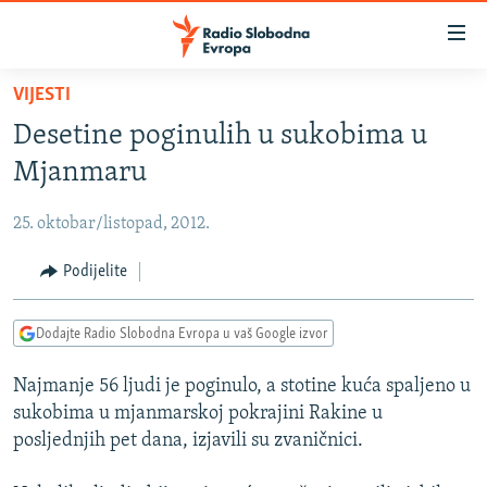
Dostupni
linkovi
Pređite
VIJESTI
na
VIJESTI
Desetine poginulih u sukobima u
glavni
BOSNA I HERCEGOVINA
sadržaj
Mjanmaru
SRBIJA
Pređite
na
25. oktobar/listopad, 2012.
KOSOVO
glavnu
CRNA GORA
Podijelite
navigaciju
Pređite
VIZUELNO
na
Dodajte Radio Slobodna Evropa u vaš Google izvor
PODCASTI
VIDEO
pretragu
Najmanje 56 ljudi je poginulo, a stotine kuća spaljeno u
RAT U UKRAJINI
FOTOGALERIJE
sukobima u mjanmarskoj pokrajini Rakine u
KINA NA BALKANU
INFOGRAFIKE
posljednjih pet dana, izjavili su zvaničnici.
RSE PRIČE IZ SVIJETA