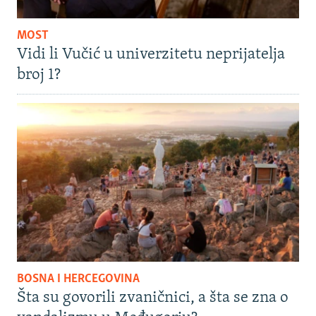
MOST
Vidi li Vučić u univerzitetu neprijatelja
broj 1?
BOSNA I HERCEGOVINA
Šta su govorili zvaničnici, a šta se zna o