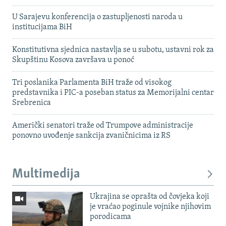
U Sarajevu konferencija o zastupljenosti naroda u
institucijama BiH
Konstitutivna sjednica nastavlja se u subotu, ustavni rok za
Skupštinu Kosova završava u ponoć
Tri poslanika Parlamenta BiH traže od visokog
predstavnika i PIC-a poseban status za Memorijalni centar
Srebrenica
Američki senatori traže od Trumpove administracije
ponovno uvođenje sankcija zvaničnicima iz RS
Multimedija
Ukrajina se oprašta od čovjeka koji
je vraćao poginule vojnike njihovim
porodicama