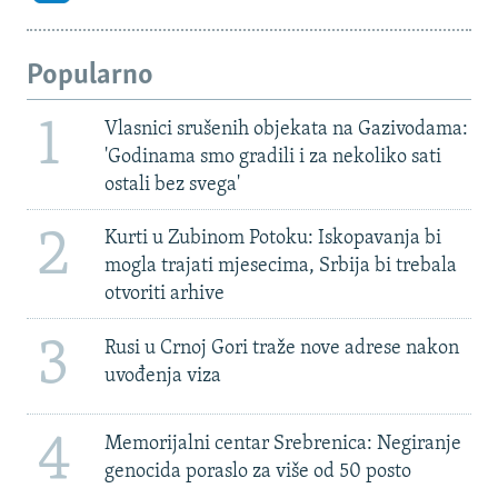
Popularno
1
Vlasnici srušenih objekata na Gazivodama:
'Godinama smo gradili i za nekoliko sati
ostali bez svega'
2
Kurti u Zubinom Potoku: Iskopavanja bi
mogla trajati mjesecima, Srbija bi trebala
otvoriti arhive
3
Rusi u Crnoj Gori traže nove adrese nakon
uvođenja viza
4
Memorijalni centar Srebrenica: Negiranje
genocida poraslo za više od 50 posto