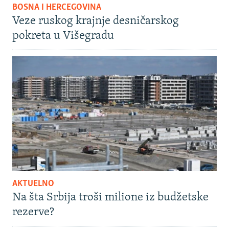
BOSNA I HERCEGOVINA
Veze ruskog krajnje desničarskog
pokreta u Višegradu
AKTUELNO
Na šta Srbija troši milione iz budžetske
rezerve?