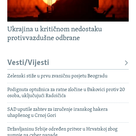
Ukrajina u kritičnom nedostaku
protivvazdušne odbrane
Vesti/Vijesti
Zelenski stiže u prvu zvaničnu posjetu Beogradu
Podignuta optužnica za ratne zločine u Đakovici protiv 20
osoba, uključujući Radoičića
SAD uputile zahtev za izručenje iranskog hakera
uhapšenog u Crnoj Gori
Državljaninu Srbije određen pritvor u Hrvatskoj zbog
sumnje na cyber napade