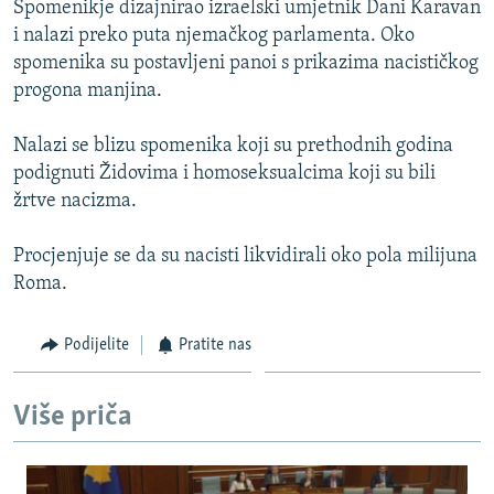
Spomenikje dizajnirao izraelski umjetnik Dani Karavan
ISPRIČAJ MI
i nalazi preko puta njemačkog parlamenta. Oko
DNEVNO@RSE
spomenika su postavljeni panoi s prikazima nacističkog
progona manjina.
SPECIJALI RSE
VIŠE OD NASLOVA
Nalazi se blizu spomenika koji su prethodnih godina
PRATITE NAS
podignuti Židovima i homoseksualcima koji su bili
GENOCID U SREBRENICI
žrtve nacizma.
POPLAVE I KLIZIŠTA U BIH 2024.
Procjenjuje se da su nacisti likvidirali oko pola milijuna
TV LIBERTY
Sve RFE/RL stranice
Roma.
POST SCRIPTUM
MOJA EVROPA
Podijelite
Pratite nas
TRI DECENIJE OD RATA U BIH
Više priča
SVE KARTE DEJTONA
NASTANAK I RASPAD JUGOSLAVIJE