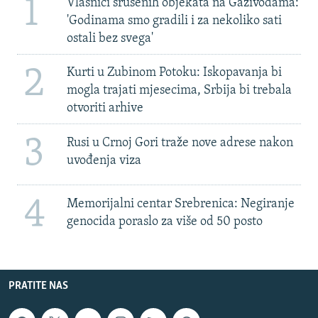
1
Vlasnici srušenih objekata na Gazivodama:
'Godinama smo gradili i za nekoliko sati
ostali bez svega'
2
Kurti u Zubinom Potoku: Iskopavanja bi
mogla trajati mjesecima, Srbija bi trebala
otvoriti arhive
3
Rusi u Crnoj Gori traže nove adrese nakon
uvođenja viza
4
Memorijalni centar Srebrenica: Negiranje
genocida poraslo za više od 50 posto
PRATITE NAS