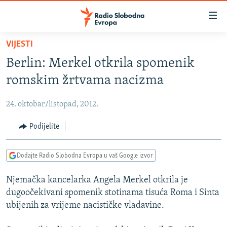
Dostupni
linkovi
Pređite
VIJESTI
na
VIJESTI
Berlin: Merkel otkrila spomenik
glavni
BOSNA I HERCEGOVINA
sadržaj
romskim žrtvama nacizma
SRBIJA
Pređite
na
24. oktobar/listopad, 2012.
KOSOVO
glavnu
CRNA GORA
Podijelite
navigaciju
Pređite
VIZUELNO
na
Dodajte Radio Slobodna Evropa u vaš Google izvor
PODCASTI
VIDEO
pretragu
Njemačka kancelarka Angela Merkel otkrila je
RAT U UKRAJINI
FOTOGALERIJE
dugoočekivani spomenik stotinama tisuća Roma i Sinta
KINA NA BALKANU
INFOGRAFIKE
ubijenih za vrijeme nacističke vladavine.
RSE PRIČE IZ SVIJETA