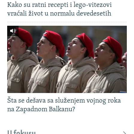
Kako su ratni recepti i lego-vitezovi
vraćali život u normalu devedesetih
Šta se dešava sa služenjem vojnog roka
na Zapadnom Balkanu?
U fokusu