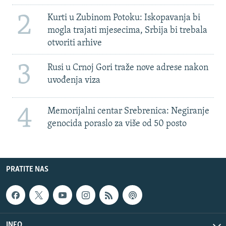
2
Kurti u Zubinom Potoku: Iskopavanja bi
mogla trajati mjesecima, Srbija bi trebala
otvoriti arhive
3
Rusi u Crnoj Gori traže nove adrese nakon
uvođenja viza
4
Memorijalni centar Srebrenica: Negiranje
genocida poraslo za više od 50 posto
PRATITE NAS
INFO