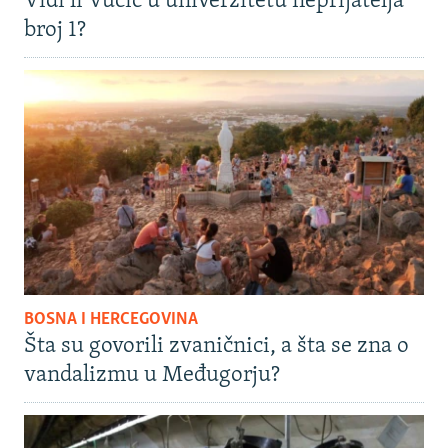
Vidi li Vučić u univerzitetu neprijatelja
broj 1?
BOSNA I HERCEGOVINA
Šta su govorili zvaničnici, a šta se zna o
vandalizmu u Međugorju?