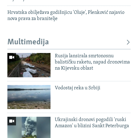
Hrvatska obilježava godišnjicu 'Oluje', Plenković najavio
nova prava za branitelje
Multimedija
Rusija lansirala smrtonosnu
balističku raketu, napad dronovima
na Kijevsku oblast
Vodostaj reka u Srbiji
Ukrajinski dronovi pogodili 'ruski
Amazon' u blizini Sankt Peterburga