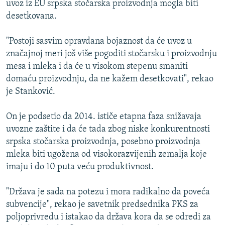
uvoz iz EU srpska stočarska proizvodnja mogla biti
ISPRIČAJ MI
desetkovana.
DNEVNO@RSE
"Postoji sasvim opravdana bojaznost da će uvoz u
SPECIJALI RSE
značajnoj meri još više pogoditi stočarsku i proizvodnju
VIŠE OD NASLOVA
mesa i mleka i da će u visokom stepenu smaniti
PRATITE NAS
domaću proizvodnju, da ne kažem desetkovati", rekao
GENOCID U SREBRENICI
je Stanković.
POPLAVE I KLIZIŠTA U BIH 2024.
On je podsetio da 2014. ističe etapna faza snižavaja
TV LIBERTY
Sve RFE/RL stranice
uvozne zaštite i da će tada zbog niske konkurentnosti
POST SCRIPTUM
srpska stočarska proizvodnja, posebno proizvodnja
mleka biti ugožena od visokorazvijenih zemalja koje
MOJA EVROPA
imaju i do 10 puta veću produktivnost.
TRI DECENIJE OD RATA U BIH
SVE KARTE DEJTONA
"Država je sada na potezu i mora radikalno da poveća
subvencije", rekao je savetnik predsednika PKS za
NASTANAK I RASPAD JUGOSLAVIJE
poljoprivredu i istakao da država kora da se odredi za