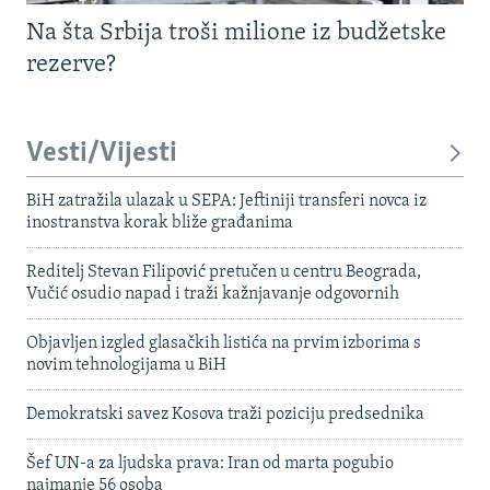
Na šta Srbija troši milione iz budžetske
rezerve?
Vesti/Vijesti
BiH zatražila ulazak u SEPA: Jeftiniji transferi novca iz
inostranstva korak bliže građanima
Reditelj Stevan Filipović pretučen u centru Beograda,
Vučić osudio napad i traži kažnjavanje odgovornih
Objavljen izgled glasačkih listića na prvim izborima s
novim tehnologijama u BiH
Demokratski savez Kosova traži poziciju predsednika
Šef UN-a za ljudska prava: Iran od marta pogubio
najmanje 56 osoba