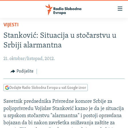
Dostupni
linkovi
Pređite
VIJESTI
na
VIJESTI
Stanković: Situacija u stočarstvu u
glavni
BOSNA I HERCEGOVINA
sadržaj
Srbiji alarmantna
SRBIJA
Pređite
na
21. oktobar/listopad, 2012.
KOSOVO
glavnu
CRNA GORA
Podijelite
navigaciju
Pređite
VIZUELNO
na
Dodajte Radio Slobodna Evropa u vaš Google izvor
PODCASTI
VIDEO
pretragu
Savetnik predsednika Privredne komore Srbije za
RAT U UKRAJINI
FOTOGALERIJE
poljoprivredu Vojislav Stanković kazao je da je situacija
KINA NA BALKANU
INFOGRAFIKE
u srpskom stočarstvu "alarmantna" i postoji opravdana
bojazan da bi nakon završetka snižavanja zaštite za
RSE PRIČE IZ SVIJETA