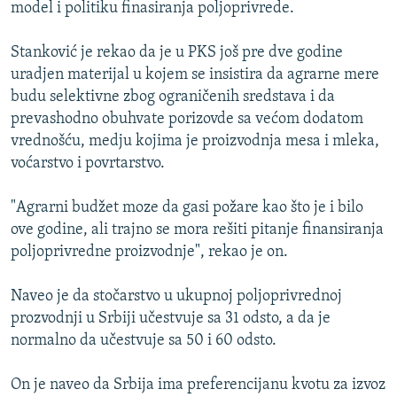
model i politiku finasiranja poljoprivrede.
Stanković je rekao da je u PKS još pre dve godine
uradjen materijal u kojem se insistira da agrarne mere
budu selektivne zbog ograničenih sredstava i da
prevashodno obuhvate porizovde sa većom dodatom
vrednošću, medju kojima je proizvodnja mesa i mleka,
voćarstvo i povrtarstvo.
"Agrarni budžet moze da gasi požare kao što je i bilo
ove godine, ali trajno se mora rešiti pitanje finansiranja
poljoprivredne proizvodnje", rekao je on.
Naveo je da stočarstvo u ukupnoj poljoprivrednoj
prozvodnji u Srbiji učestvuje sa 31 odsto, a da je
normalno da učestvuje sa 50 i 60 odsto.
On je naveo da Srbija ima preferencijanu kvotu za izvoz