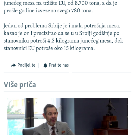
junećeg mesa na tržište EU, od 8.700 tona, a da je
prošle godine izvezeno svega 780 tona.
Jedan od problema Srbije je i mala potrošnja mesa,
kazao je on i precizirao da se u u Srbiji godišnje po
stanovniku potroši 4,3 kilograma junećeg mesa, dok
stanovnici EU potroše oko 15 kilograma.
Podijelite
Pratite nas
Više priča