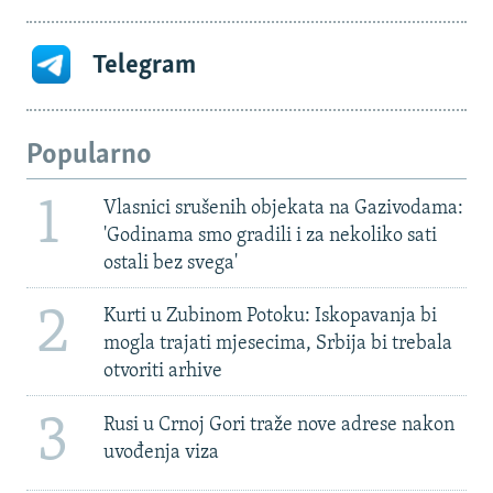
Telegram
Popularno
1
Vlasnici srušenih objekata na Gazivodama:
'Godinama smo gradili i za nekoliko sati
ostali bez svega'
2
Kurti u Zubinom Potoku: Iskopavanja bi
mogla trajati mjesecima, Srbija bi trebala
otvoriti arhive
3
Rusi u Crnoj Gori traže nove adrese nakon
uvođenja viza