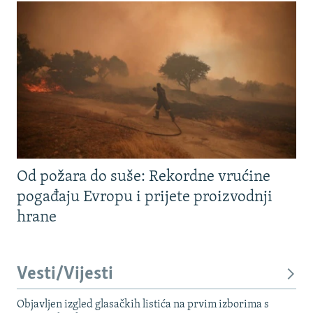
Od požara do suše: Rekordne vrućine
pogađaju Evropu i prijete proizvodnji
hrane
Vesti/Vijesti
Objavljen izgled glasačkih listića na prvim izborima s