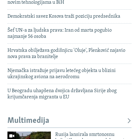
novim tehnologijama u BiH
Demokratski savez Kosova traži poziciju predsednika
Šef UN-a za ljudska prava: Iran od marta pogubio
najmanje 56 osoba
Hrvatska obilježava godišnjicu 'Oluje', Plenković najavio
nova prava za branitelje
Njemačka istražuje prijavu letećeg objekta u blizini
ukrajinskog aviona na aerodromu
U Beogradu uhapšena dvojica državljana Sirije zbog
krijumčarenja migranta u EU
Multimedija
Rusija lansirala smrtonosnu