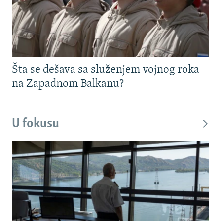
Šta se dešava sa služenjem vojnog roka
na Zapadnom Balkanu?
U fokusu