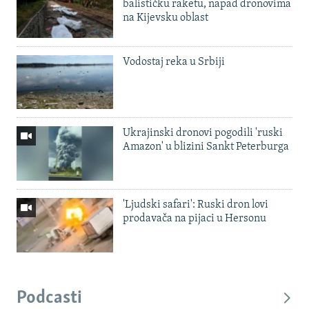
balističku raketu, napad dronovima
na Kijevsku oblast
Vodostaj reka u Srbiji
Ukrajinski dronovi pogodili 'ruski
Amazon' u blizini Sankt Peterburga
'Ljudski safari': Ruski dron lovi
prodavača na pijaci u Hersonu
Podcasti