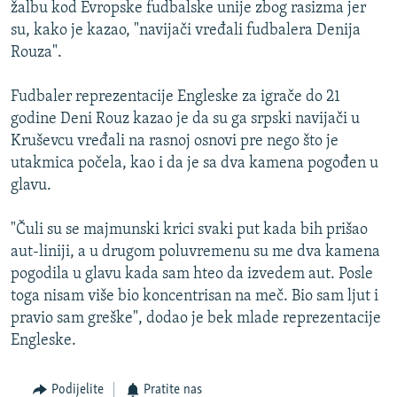
žalbu kod Evropske fudbalske unije zbog rasizma jer
su, kako je kazao, "navijači vređali fudbalera Denija
Rouza".
Fudbaler reprezentacije Engleske za igrače do 21
godine Deni Rouz kazao je da su ga srpski navijači u
Kruševcu vređali na rasnoj osnovi pre nego što je
utakmica počela, kao i da je sa dva kamena pogođen u
glavu.
"Čuli su se majmunski krici svaki put kada bih prišao
aut-liniji, a u drugom poluvremenu su me dva kamena
pogodila u glavu kada sam hteo da izvedem aut. Posle
toga nisam više bio koncentrisan na meč. Bio sam ljut i
pravio sam greške", dodao je bek mlade reprezentacije
Engleske.
Podijelite
Pratite nas