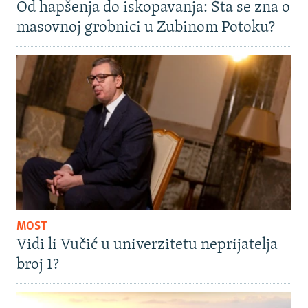
Od hapšenja do iskopavanja: Šta se zna o
masovnoj grobnici u Zubinom Potoku?
MOST
Vidi li Vučić u univerzitetu neprijatelja
broj 1?