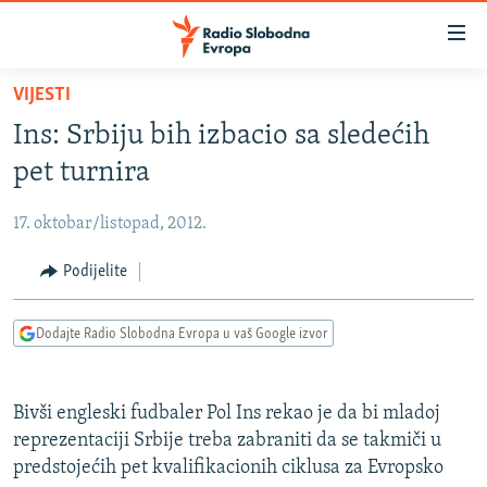
Dostupni
linkovi
Pređite
VIJESTI
na
VIJESTI
Ins: Srbiju bih izbacio sa sledećih
glavni
BOSNA I HERCEGOVINA
sadržaj
pet turnira
SRBIJA
Pređite
na
17. oktobar/listopad, 2012.
KOSOVO
glavnu
CRNA GORA
Podijelite
navigaciju
Pređite
VIZUELNO
na
Dodajte Radio Slobodna Evropa u vaš Google izvor
PODCASTI
VIDEO
pretragu
RAT U UKRAJINI
FOTOGALERIJE
Bivši engleski fudbaler Pol Ins rekao je da bi mladoj
KINA NA BALKANU
INFOGRAFIKE
reprezentaciji Srbije treba zabraniti da se takmiči u
predstojećih pet kvalifikacionih ciklusa za Evropsko
RSE PRIČE IZ SVIJETA