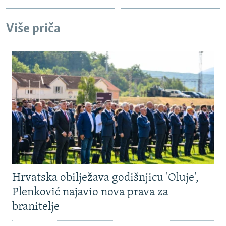
Više priča
Hrvatska obilježava godišnjicu 'Oluje',
Plenković najavio nova prava za
branitelje