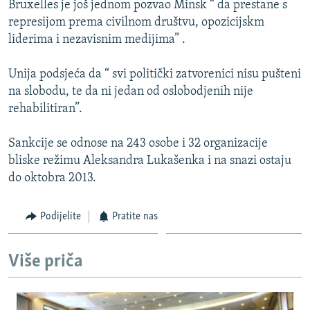
Bruxelles je još jednom pozvao Minsk “ da prestane s
ISPRIČAJ MI
represijom prema civilnom društvu, opozicijskm
DNEVNO@RSE
liderima i nezavisnim medijima” .
SPECIJALI RSE
Unija podsjeća da “ svi politički zatvorenici nisu pušteni
VIŠE OD NASLOVA
na slobodu, te da ni jedan od oslobodjenih nije
PRATITE NAS
rehabilitiran”.
GENOCID U SREBRENICI
POPLAVE I KLIZIŠTA U BIH 2024.
Sankcije se odnose na 243 osobe i 32 organizacije
bliske režimu Aleksandra Lukašenka i na snazi ostaju
TV LIBERTY
Sve RFE/RL stranice
do oktobra 2013.
POST SCRIPTUM
MOJA EVROPA
Podijelite
Pratite nas
TRI DECENIJE OD RATA U BIH
Više priča
SVE KARTE DEJTONA
NASTANAK I RASPAD JUGOSLAVIJE