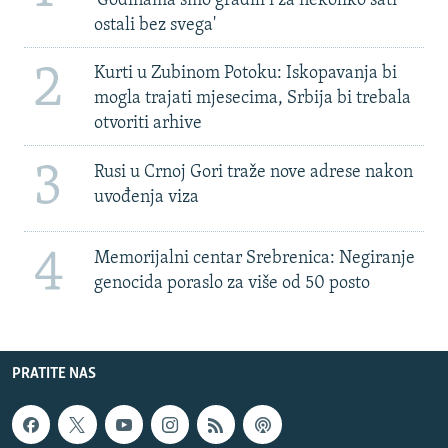
'Godinama smo gradili i za nekoliko sati
ostali bez svega'
2
Kurti u Zubinom Potoku: Iskopavanja bi
mogla trajati mjesecima, Srbija bi trebala
otvoriti arhive
3
Rusi u Crnoj Gori traže nove adrese nakon
uvođenja viza
4
Memorijalni centar Srebrenica: Negiranje
genocida poraslo za više od 50 posto
PRATITE NAS