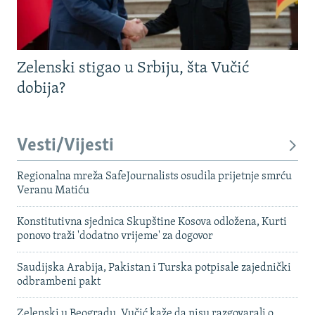
Zelenski stigao u Srbiju, šta Vučić
dobija?
Vesti/Vijesti
Regionalna mreža SafeJournalists osudila prijetnje smrću
Veranu Matiću
Konstitutivna sjednica Skupštine Kosova odložena, Kurti
ponovo traži 'dodatno vrijeme' za dogovor
Saudijska Arabija, Pakistan i Turska potpisale zajednički
odbrambeni pakt
Zelenski u Beogradu, Vučić kaže da nisu razgovarali o