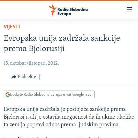
Dostupni
linkovi
Pređite
VIJESTI
na
VIJESTI
Evropska unija zadržala sankcije
glavni
BOSNA I HERCEGOVINA
sadržaj
prema Bjelorusiji
SRBIJA
Pređite
na
15. oktobar/listopad, 2012.
KOSOVO
glavnu
CRNA GORA
Podijelite
navigaciju
Pređite
VIZUELNO
na
Dodajte Radio Slobodna Evropa u vaš Google izvor
PODCASTI
VIDEO
pretragu
Evropska unija zadržala je postojeće sankcije prema
RAT U UKRAJINI
FOTOGALERIJE
Bjelorusiji, ali je ostavila mogućnost da ih ukine ukoliko
KINA NA BALKANU
INFOGRAFIKE
ta zemlja popravi odnos prema ljudskim pravima.
RSE PRIČE IZ SVIJETA