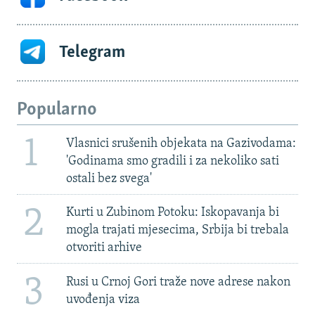
Telegram
Popularno
1
Vlasnici srušenih objekata na Gazivodama:
'Godinama smo gradili i za nekoliko sati
ostali bez svega'
2
Kurti u Zubinom Potoku: Iskopavanja bi
mogla trajati mjesecima, Srbija bi trebala
otvoriti arhive
3
Rusi u Crnoj Gori traže nove adrese nakon
uvođenja viza