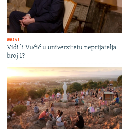
MOST
Vidi li Vučić u univerzitetu neprijatelja
broj 1?