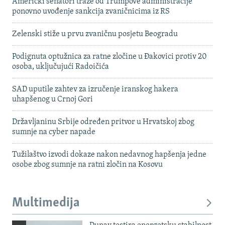
Američki senatori traže od Trumpove administracije
ponovno uvođenje sankcija zvaničnicima iz RS
Zelenski stiže u prvu zvaničnu posjetu Beogradu
Podignuta optužnica za ratne zločine u Đakovici protiv 20
osoba, uključujući Radoičića
SAD uputile zahtev za izručenje iranskog hakera
uhapšenog u Crnoj Gori
Državljaninu Srbije određen pritvor u Hrvatskoj zbog
sumnje na cyber napade
Tužilaštvo izvodi dokaze nakon nedavnog hapšenja jedne
osobe zbog sumnje na ratni zločin na Kosovu
Multimedija