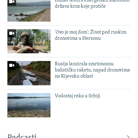
Dunav testira energetsku stabilnost
država kroz koje protiče
'Ovo je moj dom': Život pod ruskim
dronovima u Hersonu
Rusija lansirala smrtonosnu
balističku raketu, napad dronovima
na Kijevsku oblast
Vodostaj reka u Srbiji
Podcasti