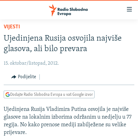
Dostupni
linkovi
Pređite
VIJESTI
na
VIJESTI
Ujedinjena Rusija osvojila najviše
glavni
BOSNA I HERCEGOVINA
sadržaj
glasova, ali bilo prevara
SRBIJA
Pređite
na
15. oktobar/listopad, 2012.
KOSOVO
glavnu
CRNA GORA
Podijelite
navigaciju
Pređite
VIZUELNO
na
Dodajte Radio Slobodna Evropa u vaš Google izvor
PODCASTI
VIDEO
pretragu
Ujedinjena Rusija Vladimira Putina osvojila je najviše
RAT U UKRAJINI
FOTOGALERIJE
glasove na lokalnim izborima održanim u nedjelju u 77
KINA NA BALKANU
INFOGRAFIKE
regija. No kako prenose mediji zabilježene su velike
prijevare.
RSE PRIČE IZ SVIJETA