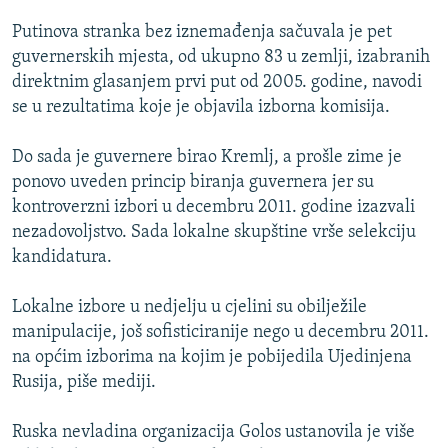
ISPRIČAJ MI
Putinova stranka bez iznemađenja sačuvala je pet
DNEVNO@RSE
guvernerskih mjesta, od ukupno 83 u zemlji, izabranih
direktnim glasanjem prvi put od 2005. godine, navodi
SPECIJALI RSE
se u rezultatima koje je objavila izborna komisija.
VIŠE OD NASLOVA
PRATITE NAS
Do sada je guvernere birao Kremlj, a prošle zime je
GENOCID U SREBRENICI
ponovo uveden princip biranja guvernera jer su
POPLAVE I KLIZIŠTA U BIH 2024.
kontroverzni izbori u decembru 2011. godine izazvali
nezadovoljstvo. Sada lokalne skupštine vrše selekciju
TV LIBERTY
Sve RFE/RL stranice
kandidatura.
POST SCRIPTUM
Lokalne izbore u nedjelju u cjelini su obilježile
MOJA EVROPA
manipulacije, još sofisticiranije nego u decembru 2011.
TRI DECENIJE OD RATA U BIH
na općim izborima na kojim je pobijedila Ujedinjena
SVE KARTE DEJTONA
Rusija, piše mediji.
NASTANAK I RASPAD JUGOSLAVIJE
Ruska nevladina organizacija Golos ustanovila je više