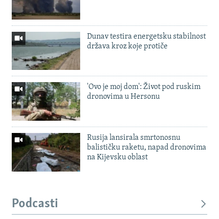
Dunav testira energetsku stabilnost
država kroz koje protiče
'Ovo je moj dom': Život pod ruskim
dronovima u Hersonu
Rusija lansirala smrtonosnu
balističku raketu, napad dronovima
na Kijevsku oblast
Podcasti