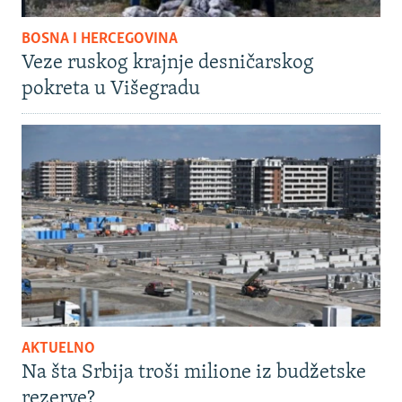
BOSNA I HERCEGOVINA
Veze ruskog krajnje desničarskog
pokreta u Višegradu
AKTUELNO
Na šta Srbija troši milione iz budžetske
rezerve?