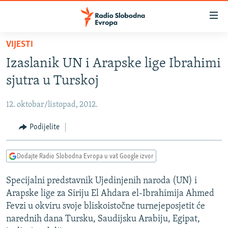
Dostupni
linkovi
Pređite
VIJESTI
na
VIJESTI
Izaslanik UN i Arapske lige Ibrahimi
glavni
BOSNA I HERCEGOVINA
sadržaj
sjutra u Turskoj
SRBIJA
Pređite
na
12. oktobar/listopad, 2012.
KOSOVO
glavnu
CRNA GORA
Podijelite
navigaciju
Pređite
VIZUELNO
na
Dodajte Radio Slobodna Evropa u vaš Google izvor
PODCASTI
VIDEO
pretragu
Specijalni predstavnik Ujedinjenih naroda (UN) i
RAT U UKRAJINI
FOTOGALERIJE
Arapske lige za Siriju El Ahdara el-Ibrahimija Ahmed
KINA NA BALKANU
INFOGRAFIKE
Fevzi u okviru svoje bliskoistočne turnejeposjetit će
narednih dana Tursku, Saudijsku Arabiju, Egipat,
RSE PRIČE IZ SVIJETA