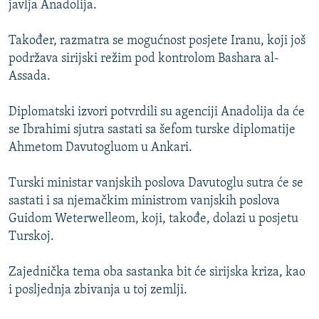
javlja Anadolija.
ISPRIČAJ MI
DNEVNO@RSE
Također, razmatra se mogućnost posjete Iranu, koji još
podržava sirijski režim pod kontrolom Bashara al-
SPECIJALI RSE
Assada.
VIŠE OD NASLOVA
PRATITE NAS
Diplomatski izvori potvrdili su agenciji Anadolija da će
GENOCID U SREBRENICI
se Ibrahimi sjutra sastati sa šefom turske diplomatije
POPLAVE I KLIZIŠTA U BIH 2024.
Ahmetom Davutogluom u Ankari.
TV LIBERTY
Sve RFE/RL stranice
Turski ministar vanjskih poslova Davutoglu sutra će se
POST SCRIPTUM
sastati i sa njemačkim ministrom vanjskih poslova
Guidom Weterwelleom, koji, takođe, dolazi u posjetu
MOJA EVROPA
Turskoj.
TRI DECENIJE OD RATA U BIH
SVE KARTE DEJTONA
Zajednička tema oba sastanka bit će sirijska kriza, kao
i posljednja zbivanja u toj zemlji.
NASTANAK I RASPAD JUGOSLAVIJE