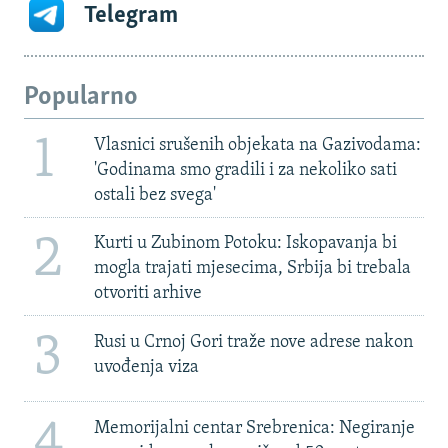
Telegram
Popularno
1
Vlasnici srušenih objekata na Gazivodama:
'Godinama smo gradili i za nekoliko sati
ostali bez svega'
2
Kurti u Zubinom Potoku: Iskopavanja bi
mogla trajati mjesecima, Srbija bi trebala
otvoriti arhive
3
Rusi u Crnoj Gori traže nove adrese nakon
uvođenja viza
4
Memorijalni centar Srebrenica: Negiranje