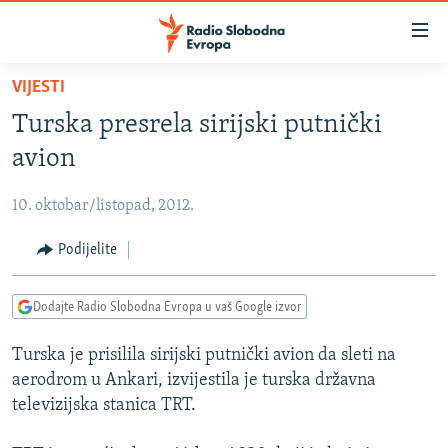
Dostupni
linkovi
Pređite
VIJESTI
na
VIJESTI
Turska presrela sirijski putnički
glavni
BOSNA I HERCEGOVINA
sadržaj
avion
SRBIJA
Pređite
na
10. oktobar/listopad, 2012.
KOSOVO
glavnu
CRNA GORA
Podijelite
navigaciju
Pređite
VIZUELNO
na
Dodajte Radio Slobodna Evropa u vaš Google izvor
PODCASTI
VIDEO
pretragu
Turska je prisilila sirijski putnički avion da sleti na
RAT U UKRAJINI
FOTOGALERIJE
aerodrom u Ankari, izvijestila je turska državna
KINA NA BALKANU
INFOGRAFIKE
televizijska stanica TRT.
RSE PRIČE IZ SVIJETA