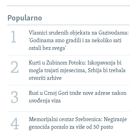
Popularno
1
Vlasnici srušenih objekata na Gazivodama:
'Godinama smo gradili i za nekoliko sati
ostali bez svega'
2
Kurti u Zubinom Potoku: Iskopavanja bi
mogla trajati mjesecima, Srbija bi trebala
otvoriti arhive
3
Rusi u Crnoj Gori traže nove adrese nakon
uvođenja viza
4
Memorijalni centar Srebrenica: Negiranje
genocida poraslo za više od 50 posto