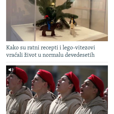
Kako su ratni recepti i lego-vitezovi
vraćali život u normalu devedesetih