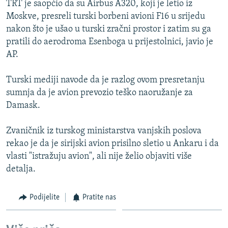
TRT je saopćio da su Airbus A320, koji je letio iz
ISPRIČAJ MI
Moskve, presreli turski borbeni avioni F16 u srijedu
DNEVNO@RSE
nakon što je ušao u turski zračni prostor i zatim su ga
pratili do aerodroma Esenboga u prijestolnici, javio je
SPECIJALI RSE
AP.
VIŠE OD NASLOVA
PRATITE NAS
Turski mediji navode da je razlog ovom presretanju
GENOCID U SREBRENICI
sumnja da je avion prevozio teško naoružanje za
POPLAVE I KLIZIŠTA U BIH 2024.
Damask.
TV LIBERTY
Sve RFE/RL stranice
Zvaničnik iz turskog ministarstva vanjskih poslova
POST SCRIPTUM
rekao je da je sirijski avion prisilno sletio u Ankaru i da
vlasti "istražuju avion", ali nije želio objaviti više
MOJA EVROPA
detalja.
TRI DECENIJE OD RATA U BIH
SVE KARTE DEJTONA
Podijelite
Pratite nas
NASTANAK I RASPAD JUGOSLAVIJE