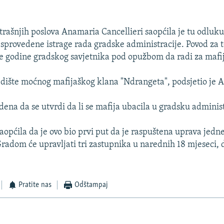
trašnjih poslova Anamaria Cancellieri saopćila je tu odluku
 sprovedene istrage rada gradske administracije. Povod za to
e godine gradskog savjetnika pod opužbom da radi za mafi
jedište moćnog mafijaškog klana "Ndrangeta", podsjetio je A
dena da se utvrdi da li se mafija ubacila u gradsku administ
saopćila da je ovo bio prvi put da je raspuštena uprava jedn
 Gradom će upravljati tri zastupnika u narednih 18 mjeseci, 
Pratite nas
Odštampaj