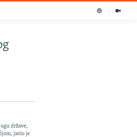
og
 jugu države,
jom, javio je