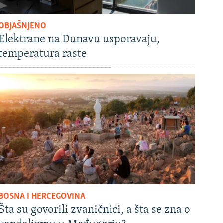
OBJAŠNJENO
Elektrane na Dunavu usporavaju,
temperatura raste
BOSNA I HERCEGOVINA
Šta su govorili zvaničnici, a šta se zna o