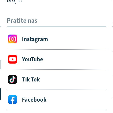
?
broj 1?
Pratite nas
Instagram
YouTube
Tik Tok
Facebook