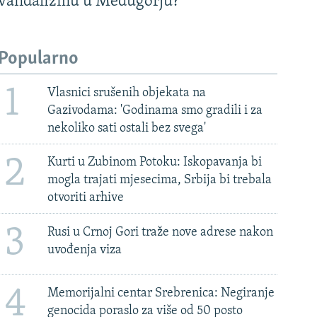
vandalizmu u Međugorju?
Popularno
1
Vlasnici srušenih objekata na
Gazivodama: 'Godinama smo gradili i za
nekoliko sati ostali bez svega'
2
Kurti u Zubinom Potoku: Iskopavanja bi
mogla trajati mjesecima, Srbija bi trebala
otvoriti arhive
3
Rusi u Crnoj Gori traže nove adrese nakon
uvođenja viza
4
Memorijalni centar Srebrenica: Negiranje
genocida poraslo za više od 50 posto