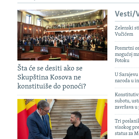
Vesti/V
Zelenski st
Vučićem
Posmrtni os
mogućoj ma
Potoku
Šta će se desiti ako se
U Sarajevu 
Skupština Kosova ne
naroda u in
konstituiše do ponoći?
Konstitutiv
subotu, ust
završava u
Tri poslani
visokog pr
status za M