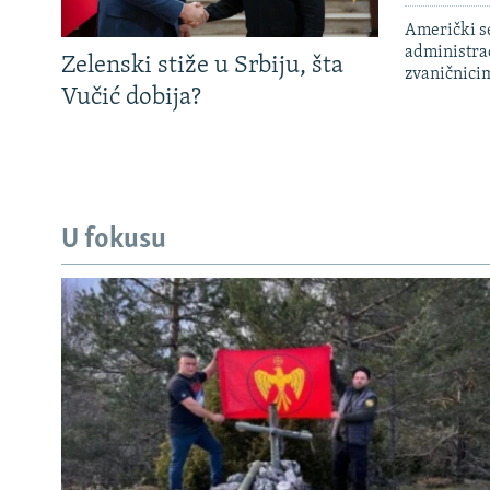
Američki s
administra
Zelenski stiže u Srbiju, šta
zvaničnici
Vučić dobija?
U fokusu