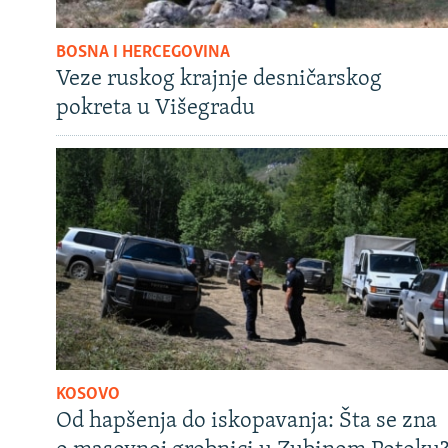
BOSNA I HERCEGOVINA
Veze ruskog krajnje desničarskog
pokreta u Višegradu
KOSOVO
Od hapšenja do iskopavanja: Šta se zna