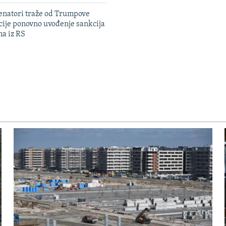
enatori traže od Trumpove
cije ponovno uvođenje sankcija
ma iz RS