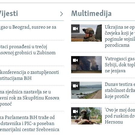
ijesti
Multimedija
igao u Beograd, susreo se sa
Ukrajina se op
čovjeka koji je
poginule vojni
porodicama
taci pronađeni u trećoj
sovnoj grobnici u Zubinom
Vatrogasci gas
Srbiji, dok topl
ne jenjava
konferencija o zastupljenosti
stitucijama BiH
Dunav testira
stabilnost drž
na sjednica nastavlja se u
koje protiče
avni rok za Skupštinu Kosova
 ponoć
'Ovo je moj dom
pod ruskim dr
ka Parlamenta BiH traže od
Hersonu
edstavnika i PIC-a poseban
emorijalni centar Srebrenica