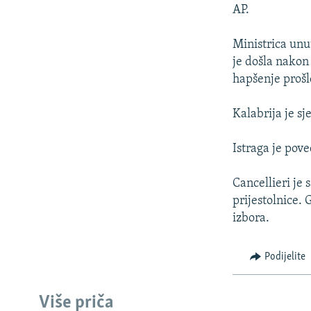
ISPRIČAJ MI
AP.
DNEVNO@RSE
Ministrica unu
SPECIJALI RSE
je došla nakon
VIŠE OD NASLOVA
hapšenje prošl
GENOCID U SREBRENICI
Kalabrija je s
POPLAVE I KLIZIŠTA U BIH 2024.
Istraga je pove
TV LIBERTY
POST SCRIPTUM
Cancellieri je 
prijestolnice.
MOJA EVROPA
izbora.
TRI DECENIJE OD RATA U BIH
SVE KARTE DEJTONA
Podijelite
NASTANAK I RASPAD JUGOSLAVIJE
Više priča