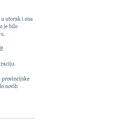
 u utorak i ona
 je bilo
ju.
P.
raciju.
e provincijske
do novih