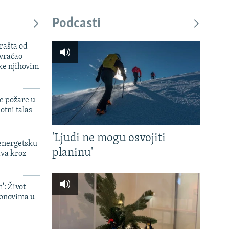
Podcasti
rašta od
 vraćao
ke njihovim
e požare u
otni talas
'Ljudi ne mogu osvojiti
 energetsku
planinu'
ava kroz
': Život
onovima u