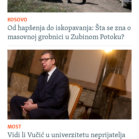
KOSOVO
Od hapšenja do iskopavanja: Šta se zna o
masovnoj grobnici u Zubinom Potoku?
MOST
Vidi li Vučić u univerzitetu neprijatelja