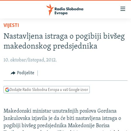
Dostupni
linkovi
Pređite
VIJESTI
na
VIJESTI
Nastavljena istraga o pogibiji bivšeg
glavni
BOSNA I HERCEGOVINA
sadržaj
makedonskog predsjednika
SRBIJA
Pređite
na
10. oktobar/listopad, 2012.
KOSOVO
glavnu
CRNA GORA
Podijelite
navigaciju
Pređite
VIZUELNO
na
Dodajte Radio Slobodna Evropa u vaš Google izvor
PODCASTI
VIDEO
pretragu
RAT U UKRAJINI
FOTOGALERIJE
Makedonski ministar unutrašnjih poslova Gordana
KINA NA BALKANU
INFOGRAFIKE
Jankulovska izjavila je da će biti nastavljena istraga o
pogibiji bivšeg predsjednika Makedonije Borisa
RSE PRIČE IZ SVIJETA