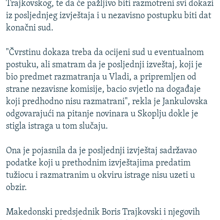
Trajkovskog, te da će pažljivo biti razmotreni svi dokazi
ISPRIČAJ MI
iz posljednjeg izvještaja i u nezavisno postupku biti dat
DNEVNO@RSE
konačni sud.
SPECIJALI RSE
"Čvrstinu dokaza treba da ocijeni sud u eventualnom
VIŠE OD NASLOVA
postuku, ali smatram da je posljednji izveštaj, koji je
PRATITE NAS
bio predmet razmatranja u Vladi, a pripremljen od
GENOCID U SREBRENICI
strane nezavisne komisije, bacio svjetlo na događaje
POPLAVE I KLIZIŠTA U BIH 2024.
koji predhodno nisu razmatrani", rekla je Jankulovska
odgovarajući na pitanje novinara u Skoplju dokle je
TV LIBERTY
Sve RFE/RL stranice
stigla istraga u tom slučaju.
POST SCRIPTUM
Ona je pojasnila da je posljednji izvještaj sadržavao
MOJA EVROPA
podatke koji u prethodnim izvještajima predatim
TRI DECENIJE OD RATA U BIH
tužiocu i razmatranim u okviru istrage nisu uzeti u
SVE KARTE DEJTONA
obzir.
NASTANAK I RASPAD JUGOSLAVIJE
Makedonski predsjednik Boris Trajkovski i njegovih