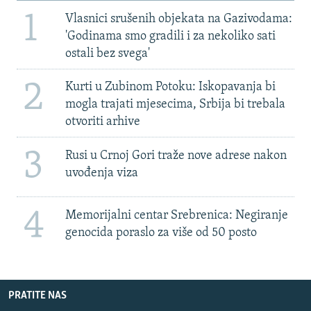
1
Vlasnici srušenih objekata na Gazivodama:
'Godinama smo gradili i za nekoliko sati
ostali bez svega'
2
Kurti u Zubinom Potoku: Iskopavanja bi
mogla trajati mjesecima, Srbija bi trebala
otvoriti arhive
3
Rusi u Crnoj Gori traže nove adrese nakon
uvođenja viza
4
Memorijalni centar Srebrenica: Negiranje
genocida poraslo za više od 50 posto
PRATITE NAS