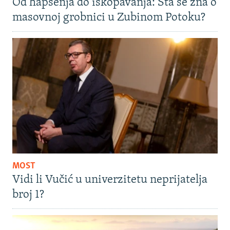
Od hapšenja do iskopavanja: Šta se zna o
masovnoj grobnici u Zubinom Potoku?
MOST
Vidi li Vučić u univerzitetu neprijatelja
broj 1?