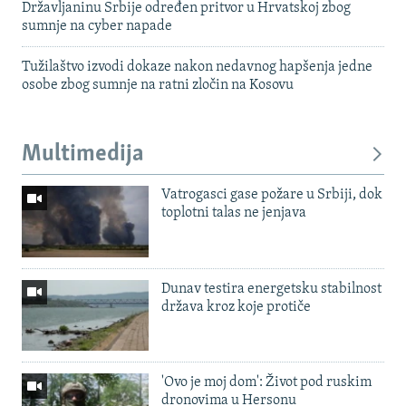
Državljaninu Srbije određen pritvor u Hrvatskoj zbog
sumnje na cyber napade
Tužilaštvo izvodi dokaze nakon nedavnog hapšenja jedne
osobe zbog sumnje na ratni zločin na Kosovu
Multimedija
Vatrogasci gase požare u Srbiji, dok
toplotni talas ne jenjava
Dunav testira energetsku stabilnost
država kroz koje protiče
'Ovo je moj dom': Život pod ruskim
dronovima u Hersonu