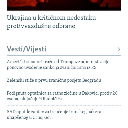
Ukrajina u kritičnom nedostaku
protivvazdušne odbrane
Vesti/Vijesti
Američki senatori traže od Trumpove administracije
ponovno uvođenje sankcija zvaničnicima iz RS
Zelenski stiže u prvu zvaničnu posjetu Beogradu
Podignuta optužnica za ratne zločine u Đakovici protiv 20
osoba, uključujući Radoičića
SAD uputile zahtev za izručenje iranskog hakera
uhapšenog u Crnoj Gori