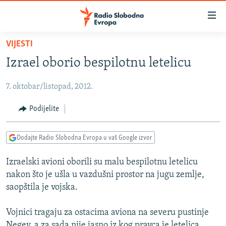
Dostupni
linkovi
Pređite
VIJESTI
na
VIJESTI
Izrael oborio bespilotnu letelicu
glavni
BOSNA I HERCEGOVINA
sadržaj
7. oktobar/listopad, 2012.
SRBIJA
Pređite
na
KOSOVO
Podijelite
glavnu
CRNA GORA
navigaciju
Dodajte Radio Slobodna Evropa u vaš Google izvor
Pređite
VIZUELNO
na
Izraelski avioni oborili su malu bespilotnu letelicu
PODCASTI
VIDEO
pretragu
nakon što je ušla u vazdušni prostor na jugu zemlje,
RAT U UKRAJINI
FOTOGALERIJE
saopštila je vojska.
KINA NA BALKANU
INFOGRAFIKE
Vojnici tragaju za ostacima aviona na severu pustinje
RSE PRIČE IZ SVIJETA
Negev, a za sada nije jasno iz kog pravca je letelica