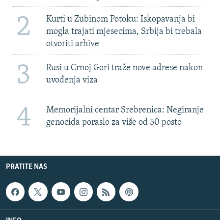
2
Kurti u Zubinom Potoku: Iskopavanja bi
mogla trajati mjesecima, Srbija bi trebala
otvoriti arhive
3
Rusi u Crnoj Gori traže nove adrese nakon
uvođenja viza
4
Memorijalni centar Srebrenica: Negiranje
genocida poraslo za više od 50 posto
PRATITE NAS