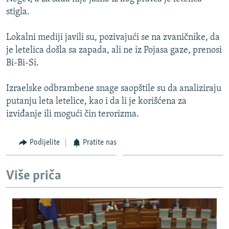
ISPRIČAJ MI
stigla.
DNEVNO@RSE
Lokalni mediji javili su, pozivajući se na zvaničnike, da
SPECIJALI RSE
je letelica došla sa zapada, ali ne iz Pojasa gaze, prenosi
Bi-Bi-Si.
VIŠE OD NASLOVA
PRATITE NAS
GENOCID U SREBRENICI
Izraelske odbrambene snage saopštile su da analiziraju
putanju leta letelice, kao i da li je korišćena za
POPLAVE I KLIZIŠTA U BIH 2024.
izviđanje ili mogući čin terorizma.
TV LIBERTY
Sve RFE/RL stranice
POST SCRIPTUM
Podijelite
Pratite nas
MOJA EVROPA
Više priča
TRI DECENIJE OD RATA U BIH
SVE KARTE DEJTONA
NASTANAK I RASPAD JUGOSLAVIJE