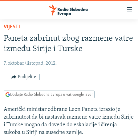
Dostupni
linkovi
Pređite
VIJESTI
na
VIJESTI
Paneta zabrinut zbog razmene vatre
glavni
BOSNA I HERCEGOVINA
sadržaj
između Sirije i Turske
SRBIJA
Pređite
na
7. oktobar/listopad, 2012.
KOSOVO
glavnu
CRNA GORA
Podijelite
navigaciju
Pređite
VIZUELNO
na
Dodajte Radio Slobodna Evropa u vaš Google izvor
PODCASTI
VIDEO
pretragu
Američki ministar odbrane Leon Paneta izrazio je
RAT U UKRAJINI
FOTOGALERIJE
zabrinutost da bi nastavak razmene vatre između Sirije
KINA NA BALKANU
INFOGRAFIKE
i Turske mogao da dovede do eskalacije i širenja
sukoba u Siriji na susedne zemlje.
RSE PRIČE IZ SVIJETA