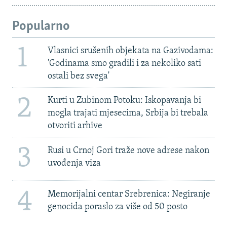
Popularno
1
Vlasnici srušenih objekata na Gazivodama:
'Godinama smo gradili i za nekoliko sati
ostali bez svega'
2
Kurti u Zubinom Potoku: Iskopavanja bi
mogla trajati mjesecima, Srbija bi trebala
otvoriti arhive
3
Rusi u Crnoj Gori traže nove adrese nakon
uvođenja viza
4
Memorijalni centar Srebrenica: Negiranje
genocida poraslo za više od 50 posto