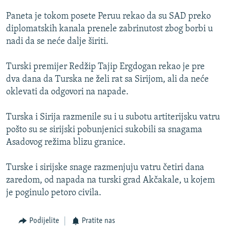
ISPRIČAJ MI
Paneta je tokom posete Peruu rekao da su SAD preko
DNEVNO@RSE
diplomatskih kanala prenele zabrinutost zbog borbi u
nadi da se neće dalje širiti.
SPECIJALI RSE
VIŠE OD NASLOVA
Turski premijer Redžip Tajip Ergdogan rekao je pre
PRATITE NAS
dva dana da Turska ne želi rat sa Sirijom, ali da neće
GENOCID U SREBRENICI
oklevati da odgovori na napade.
POPLAVE I KLIZIŠTA U BIH 2024.
Turska i Sirija razmenile su i u subotu artiterijsku vatru
TV LIBERTY
Sve RFE/RL stranice
pošto su se sirijski pobunjenici sukobili sa snagama
POST SCRIPTUM
Asadovog režima blizu granice.
MOJA EVROPA
Turske i sirijske snage razmenjuju vatru četiri dana
TRI DECENIJE OD RATA U BIH
zaredom, od napada na turski grad Akčakale, u kojem
SVE KARTE DEJTONA
je poginulo petoro civila.
NASTANAK I RASPAD JUGOSLAVIJE
Podijelite
Pratite nas