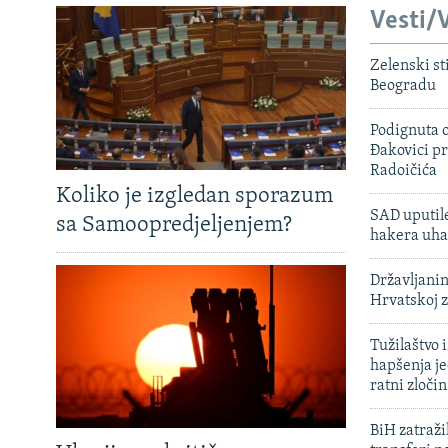
Vesti/V
Zelenski st
Beogradu
Podignuta o
Đakovici pr
Radoičića
Koliko je izgledan sporazum
SAD uputile
sa Samoopredjeljenjem?
hakera uha
Državljanin
Hrvatskoj 
Tužilaštvo
hapšenja j
ratni zloči
BiH zatražil