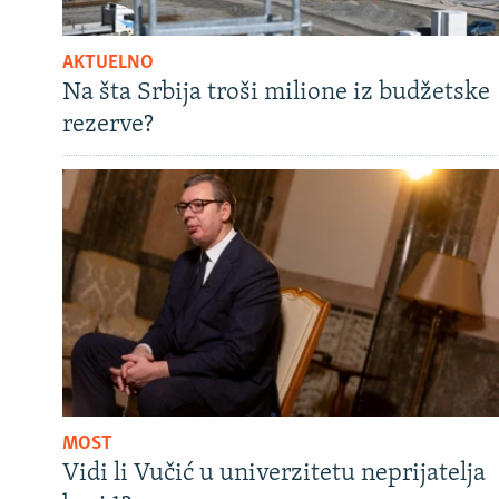
AKTUELNO
Na šta Srbija troši milione iz budžetske
rezerve?
MOST
Vidi li Vučić u univerzitetu neprijatelja