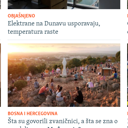
OBJAŠNJENO
Elektrane na Dunavu usporavaju,
temperatura raste
BOSNA I HERCEGOVINA
Šta su govorili zvaničnici, a šta se zna o