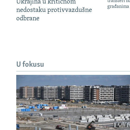
Ukrajina u kritičnom
transferi n
građanima
nedostaku protivvazdušne
odbrane
U fokusu