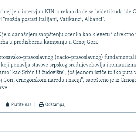
rinej je u intervjuu NIN-u rekao da će se "videti kuda ide 
 "možda postati Italijani, Vatikanci, Albanci".
 je u današnjem saopštenju ocenila kao klevetu i direktno
arha u predizbornu kampanju u Crnoj Gori.
vetosavsko-pravoslavnog (nacio-pravoslavnog) fundamental
, koji ponavlja stavove srpskog srednjevekovlja i romantizm
mo `kao Srbin ili čudovište`, još jednom ističe toliko puta 
oj Gori, crnogorskom narodu i naciji", saopšteno je iz Crnog
kve.
Pratite nas
Odštampaj