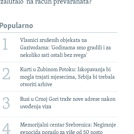
'zalutalo' na račun prevaranata?
Popularno
1
Vlasnici srušenih objekata na
Gazivodama: 'Godinama smo gradili i za
nekoliko sati ostali bez svega'
2
Kurti u Zubinom Potoku: Iskopavanja bi
mogla trajati mjesecima, Srbija bi trebala
otvoriti arhive
3
Rusi u Crnoj Gori traže nove adrese nakon
uvođenja viza
4
Memorijalni centar Srebrenica: Negiranje
genocida poraslo za više od 50 posto