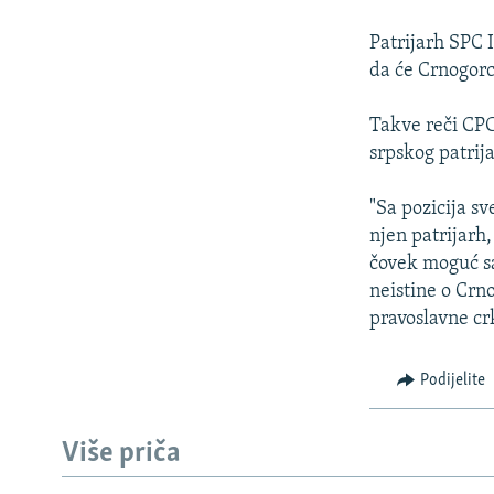
ISPRIČAJ MI
DNEVNO@RSE
Patrijarh SPC I
da će Crnogorci
SPECIJALI RSE
VIŠE OD NASLOVA
Takve reči CPC
srpskog patrij
GENOCID U SREBRENICI
POPLAVE I KLIZIŠTA U BIH 2024.
"Sa pozicija s
njen patrijarh
TV LIBERTY
čovek moguć sa
POST SCRIPTUM
neistine o Crn
pravoslavne cr
MOJA EVROPA
TRI DECENIJE OD RATA U BIH
Podijelite
SVE KARTE DEJTONA
NASTANAK I RASPAD JUGOSLAVIJE
Više priča