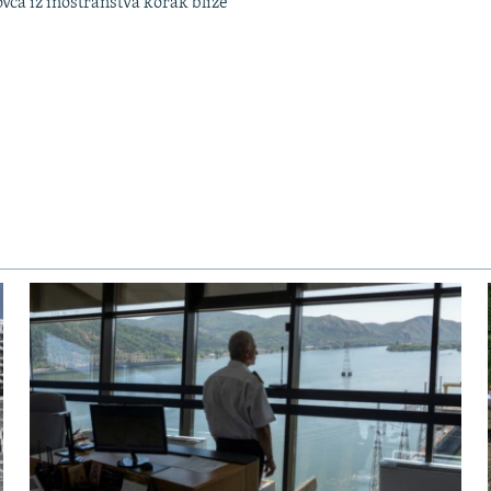
ovca iz inostranstva korak bliže