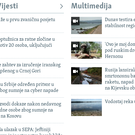
ijesti
Multimedija
iže u prvu zvaničnu posjetu
Dunav testira
stabilnost reg
ptužnica za ratne zločine u
'Ovo je moj dom
otiv 20 osoba, uključujući
pod ruskim dr
Hersonu
 zahtev za izručenje iranskog
Rusija lansiral
pšenog u Crnoj Gori
smrtonosnu ba
raketu, napad
u Srbije određen pritvor u
na Kijevsku ob
zbog sumnje na cyber napade
Vodostaj reka 
 izvodi dokaze nakon nedavnog
edne osobe zbog sumnje na
n na Kosovu
a ulazak u SEPA: Jeftiniji