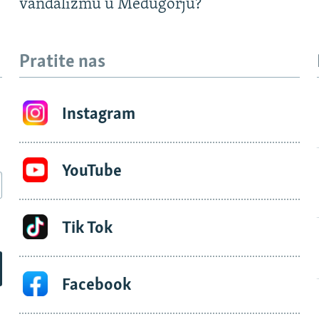
vandalizmu u Međugorju?
Pratite nas
Instagram
YouTube
Tik Tok
Facebook