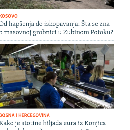
KOSOVO
Od hapšenja do iskopavanja: Šta se zna
o masovnoj grobnici u Zubinom Potoku?
BOSNA I HERCEGOVINA
Kako je stotine hiljada eura iz Konjica