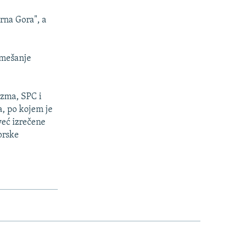
Crna Gora", a
 mešanje
izma, SPC i
a, po kojem je
već izrečene
orske