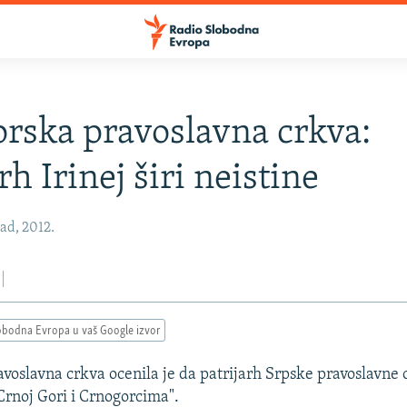
rska pravoslavna crkva:
rh Irinej širi neistine
pad, 2012.
obodna Evropa u vaš Google izvor
voslavna crkva ocenila je da patrijarh Srpske pravoslavne c
 Crnoj Gori i Crnogorcima".