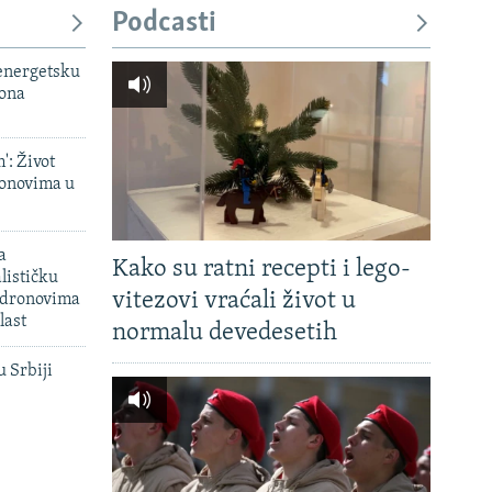
Podcasti
 energetsku
iona
': Život
onovima u
a
Kako su ratni recepti i lego-
lističku
vitezovi vraćali život u
 dronovima
last
normalu devedesetih
u Srbiji