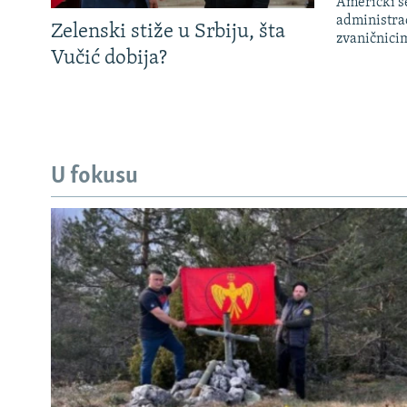
Američki s
administra
Zelenski stiže u Srbiju, šta
zvaničnici
Vučić dobija?
U fokusu