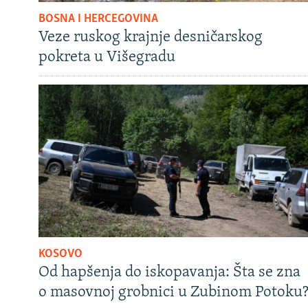
BOSNA I HERCEGOVINA
Veze ruskog krajnje desničarskog
pokreta u Višegradu
KOSOVO
Od hapšenja do iskopavanja: Šta se zna
o masovnoj grobnici u Zubinom Potoku