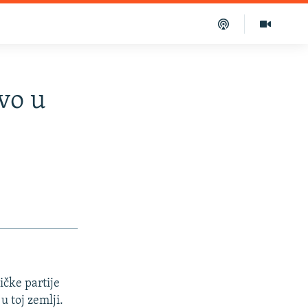
vo u
ičke partije
u toj zemlji.