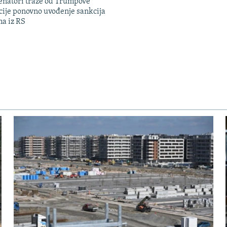
enatori traže od Trumpove
cije ponovno uvođenje sankcija
ma iz RS