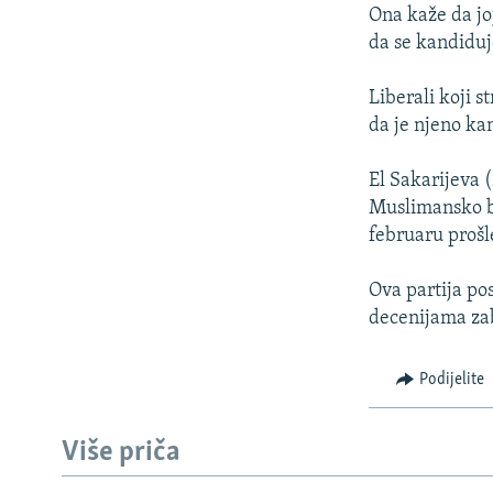
ISPRIČAJ MI
Ona kaže da joj
DNEVNO@RSE
da se kandiduj
SPECIJALI RSE
Liberali koji 
VIŠE OD NASLOVA
da je njeno ka
GENOCID U SREBRENICI
El Sakarijeva (
POPLAVE I KLIZIŠTA U BIH 2024.
Muslimansko b
februaru prošl
TV LIBERTY
POST SCRIPTUM
Ova partija po
decenijama zab
MOJA EVROPA
TRI DECENIJE OD RATA U BIH
Podijelite
SVE KARTE DEJTONA
NASTANAK I RASPAD JUGOSLAVIJE
Više priča