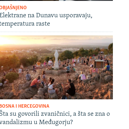
OBJAŠNJENO
Elektrane na Dunavu usporavaju,
temperatura raste
BOSNA I HERCEGOVINA
Šta su govorili zvaničnici, a šta se zna o
vandalizmu u Međugorju?