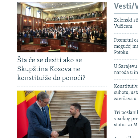
Vesti/V
Zelenski st
Vučićem
Posmrtni os
mogućoj ma
Potoku
Šta će se desiti ako se
U Sarajevu 
Skupština Kosova ne
naroda u in
konstituiše do ponoći?
Konstitutiv
subotu, ust
završava u
Tri poslani
visokog pr
status za M