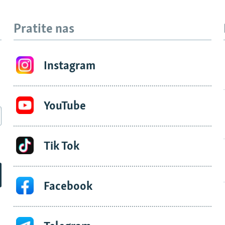
Pratite nas
Instagram
YouTube
Tik Tok
Facebook