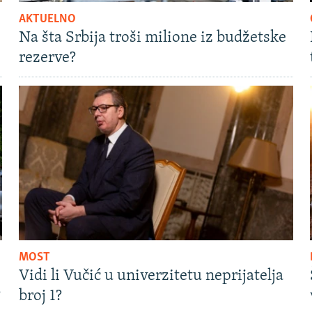
AKTUELNO
Na šta Srbija troši milione iz budžetske
rezerve?
MOST
Vidi li Vučić u univerzitetu neprijatelja
?
broj 1?