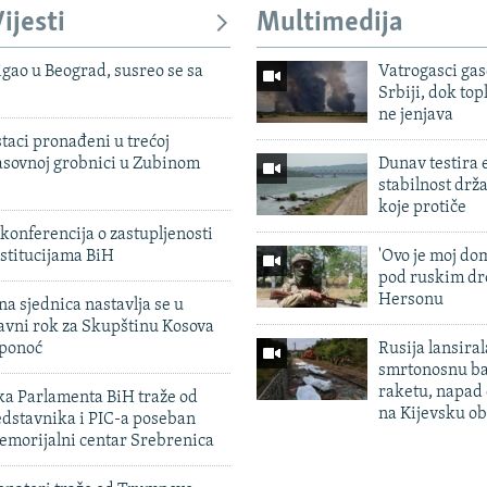
ijesti
Multimedija
igao u Beograd, susreo se sa
Vatrogasci gas
Srbiji, dok topl
ne jenjava
taci pronađeni u trećoj
sovnoj grobnici u Zubinom
Dunav testira
stabilnost drž
koje protiče
konferencija o zastupljenosti
stitucijama BiH
'Ovo je moj dom
pod ruskim dr
Hersonu
na sjednica nastavlja se u
avni rok za Skupštinu Kosova
 ponoć
Rusija lansiral
smrtonosnu ba
raketu, napad
ka Parlamenta BiH traže od
na Kijevsku ob
edstavnika i PIC-a poseban
emorijalni centar Srebrenica