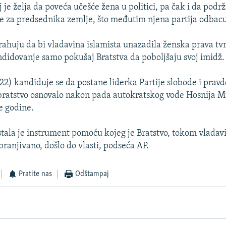
 je želja da poveća učešće žena u politici, pa čak i da podr
e za predsednika zemlje, što međutim njena partija odbacu
strahuju da bi vladavina islamista unazadila ženska prava t
ndidovanje samo pokušaj Bratstva da poboljšaju svoj imidž.
22) kandiduje se da postane liderka Partije slobode i pravd
ratstvo osnovalo nakon pada autokratskog vođe Hosnija 
e godine.
stala je instrument pomoću kojeg je Bratstvo, tokom vlad
ranjivano, došlo do vlasti, podseća AP.
Pratite nas
Odštampaj