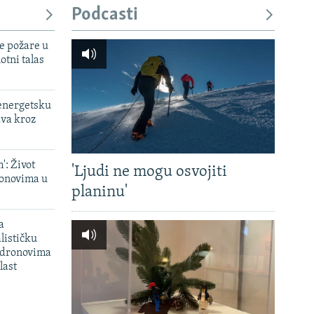
Podcasti
e požare u
otni talas
 energetsku
ava kroz
': Život
'Ljudi ne mogu osvojiti
onovima u
planinu'
a
lističku
 dronovima
last