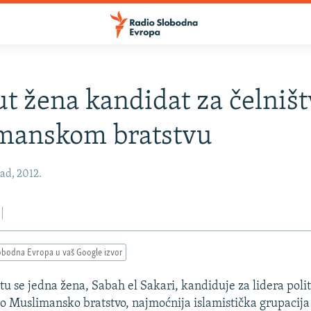
ut žena kandidat za čelništ
manskom bratstvu
pad, 2012.
obodna Evropa u vaš Google izvor
tu se jedna žena, Sabah el Sakari, kandiduje za lidera polit
lo Muslimansko bratstvo, najmoćnija islamistička grupacija 