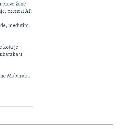
ži pravo žene
je, prenosi AP.
vrde, međutim,
e koju je
Mubaraka u
avine Mubaraka