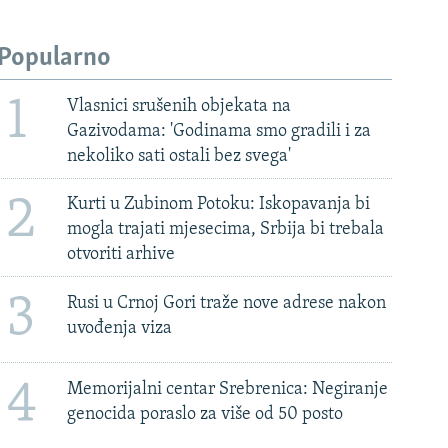
Popularno
1
Vlasnici srušenih objekata na
Gazivodama: 'Godinama smo gradili i za
nekoliko sati ostali bez svega'
2
Kurti u Zubinom Potoku: Iskopavanja bi
mogla trajati mjesecima, Srbija bi trebala
otvoriti arhive
3
Rusi u Crnoj Gori traže nove adrese nakon
uvođenja viza
4
Memorijalni centar Srebrenica: Negiranje
genocida poraslo za više od 50 posto