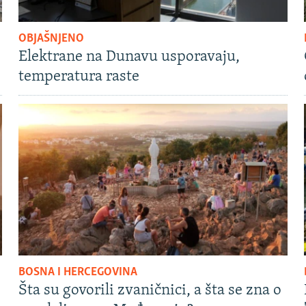
OBJAŠNJENO
Elektrane na Dunavu usporavaju,
temperatura raste
BOSNA I HERCEGOVINA
Šta su govorili zvaničnici, a šta se zna o