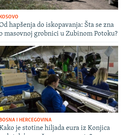
KOSOVO
Od hapšenja do iskopavanja: Šta se zna
o masovnoj grobnici u Zubinom Potoku?
BOSNA I HERCEGOVINA
Kako je stotine hiljada eura iz Konjica