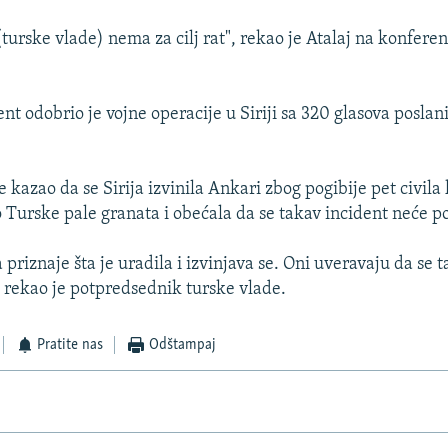
turske vlade) nema za cilj rat", rekao je Atalaj na konferenc
t odobrio je vojne operacije u Siriji sa 320 glasova poslani
e kazao da se Sirija izvinila Ankari zbog pogibije pet civila
o Turske pale granata i obećala da se takav incident neće po
a priznaje šta je uradila i izvinjava se. Oni uveravaju da se 
, rekao je potpredsednik turske vlade.
Pratite nas
Odštampaj