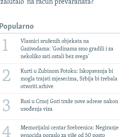
'zalutalo' na račun prevaranata?
Popularno
1
Vlasnici srušenih objekata na
Gazivodama: 'Godinama smo gradili i za
nekoliko sati ostali bez svega'
2
Kurti u Zubinom Potoku: Iskopavanja bi
mogla trajati mjesecima, Srbija bi trebala
otvoriti arhive
3
Rusi u Crnoj Gori traže nove adrese nakon
uvođenja viza
4
Memorijalni centar Srebrenica: Negiranje
genocida poraslo za više od 50 posto