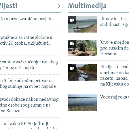
ijesti
Multimedija
iže u prvu zvaničnu posjetu
Dunav testira
stabilnost reg
ptužnica za ratne zločine u
'Ovo je moj dom
otiv 20 osoba, uključujući
pod ruskim dr
Hersonu
 zahtev za izručenje iranskog
Rusija lansiral
pšenog u Crnoj Gori
smrtonosnu ba
raketu, napad
u Srbije određen pritvor u
na Kijevsku ob
zbog sumnje na cyber napade
Vodostaj reka 
 izvodi dokaze nakon nedavnog
edne osobe zbog sumnje na
n na Kosovu
a ulazak u SEPA: Jeftiniji