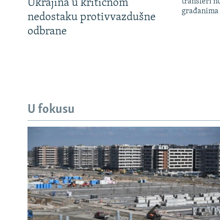
Ukrajina u kritičnom
transferi n
građanima
nedostaku protivvazdušne
odbrane
U fokusu