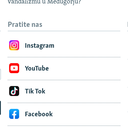
vandalizmu u Međugorju?
Pratite nas
Instagram
YouTube
Tik Tok
Facebook