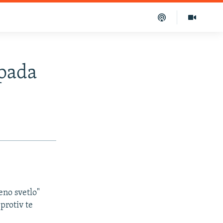
apada
eno svetlo"
protiv te