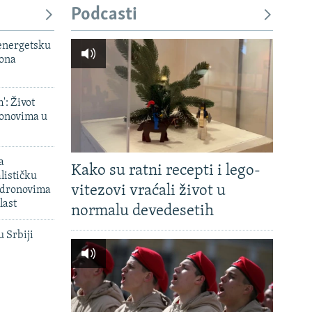
Podcasti
 energetsku
iona
': Život
onovima u
a
Kako su ratni recepti i lego-
lističku
vitezovi vraćali život u
 dronovima
last
normalu devedesetih
u Srbiji