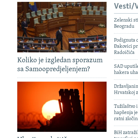
Vesti/V
Zelenski st
Beogradu
Podignuta o
Đakovici pr
Radoičića
Koliko je izgledan sporazum
SAD uputile
sa Samoopredjeljenjem?
hakera uha
Državljanin
Hrvatskoj 
Tužilaštvo
hapšenja j
ratni zloči
BiH zatražil