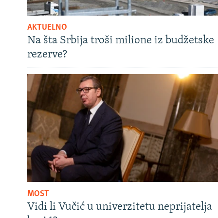
AKTUELNO
Na šta Srbija troši milione iz budžetske
rezerve?
MOST
Vidi li Vučić u univerzitetu neprijatelja