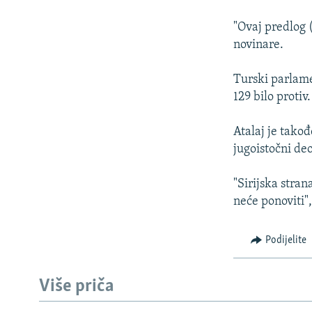
ISPRIČAJ MI
DNEVNO@RSE
"Ovaj predlog (
novinare.
SPECIJALI RSE
VIŠE OD NASLOVA
Turski parlamen
129 bilo protiv.
GENOCID U SREBRENICI
POPLAVE I KLIZIŠTA U BIH 2024.
Atalaj je takođ
jugoistočni de
TV LIBERTY
POST SCRIPTUM
"Sirijska stran
neće ponoviti"
MOJA EVROPA
TRI DECENIJE OD RATA U BIH
Podijelite
SVE KARTE DEJTONA
NASTANAK I RASPAD JUGOSLAVIJE
Više priča