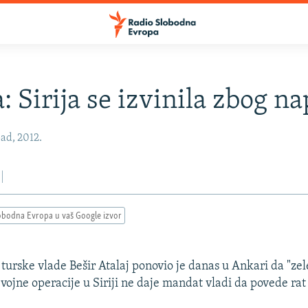
: Sirija se izvinila zbog n
pad, 2012.
obodna Evropa u vaš Google izvor
turske vlade Bešir Atalaj ponovio je danas u Ankari da "zel
vojne operacije u Siriji ne daje mandat vladi da povede rat 