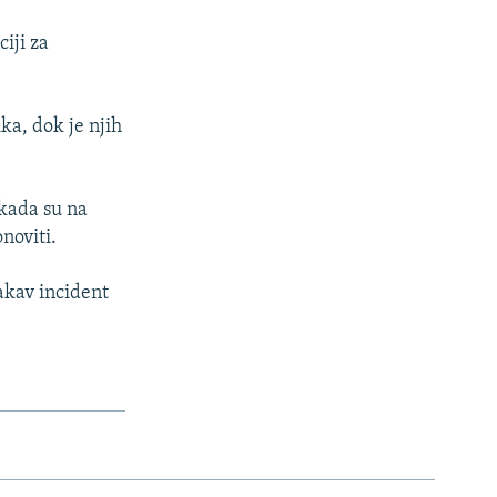
iji za
ka, dok je njih
 kada su na
noviti.
takav incident