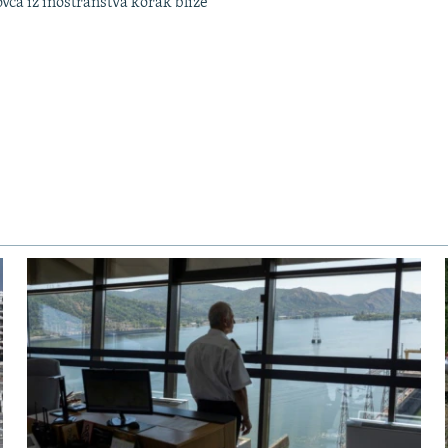
ovca iz inostranstva korak bliže