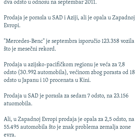
dva odsto u odnosu na septembar 2011.
ISPRIČAJ MI
DNEVNO@RSE
Prodaja je porasla u SAD i Aziji, ali je opala u Zapadnoj
Evropi.
SPECIJALI RSE
VIŠE OD NASLOVA
"Mercedes-Benc" je septembra isporučio 123.358 vozila
PRATITE NAS
što je mesečni rekord.
GENOCID U SREBRENICI
POPLAVE I KLIZIŠTA U BIH 2024.
Prodaja u azijsko-pacifičkom regionu je veća za 7,8
odsto (30.992 automobila), većinom zbog porasta od 18
TV LIBERTY
Sve RFE/RL stranice
odsto u Japanu i 10 procenata u Kini.
POST SCRIPTUM
Prodaja u SAD je porasla za sedam 7 odsto, na 23.156
MOJA EVROPA
atuomobila.
TRI DECENIJE OD RATA U BIH
SVE KARTE DEJTONA
Ali, u Zapadnoj Evropi prodaja je opala za 2,5 odsto, na
55.495 automobila što je znak problema zemalja zone
NASTANAK I RASPAD JUGOSLAVIJE
evra.