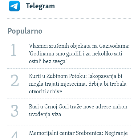
Telegram
Popularno
1
Vlasnici srušenih objekata na Gazivodama:
'Godinama smo gradili i za nekoliko sati
ostali bez svega'
2
Kurti u Zubinom Potoku: Iskopavanja bi
mogla trajati mjesecima, Srbija bi trebala
otvoriti arhive
3
Rusi u Crnoj Gori traže nove adrese nakon
uvođenja viza
Memorijalni centar Srebrenica: Negiranje