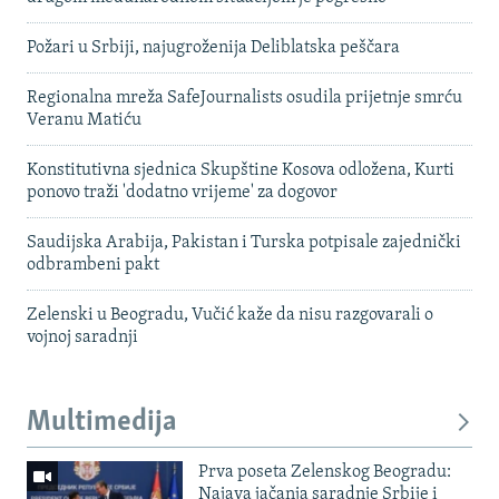
Požari u Srbiji, najugroženija Deliblatska peščara
Regionalna mreža SafeJournalists osudila prijetnje smrću
Veranu Matiću
Konstitutivna sjednica Skupštine Kosova odložena, Kurti
ponovo traži 'dodatno vrijeme' za dogovor
Saudijska Arabija, Pakistan i Turska potpisale zajednički
odbrambeni pakt
Zelenski u Beogradu, Vučić kaže da nisu razgovarali o
vojnoj saradnji
Multimedija
Prva poseta Zelenskog Beogradu:
Najava jačanja saradnje Srbije i