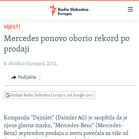
Dostupni
linkovi
Pređite
VIJESTI
na
VIJESTI
Mercedes ponovo oborio rekord po
glavni
BOSNA I HERCEGOVINA
sadržaj
prodaji
SRBIJA
Pređite
na
4. oktobar/listopad, 2012.
KOSOVO
glavnu
CRNA GORA
Podijelite
navigaciju
Pređite
VIZUELNO
na
Dodajte Radio Slobodna Evropa u vaš Google izvor
PODCASTI
VIDEO
pretragu
RAT U UKRAJINI
FOTOGALERIJE
Kompanija "Dajmler" (Daimler AG) je saopštila da je
KINA NA BALKANU
INFOGRAFIKE
njena glavna marka, "Mercedes-Benc" (Mercedes-
Benz) septembra prodaju u svetu povećala za više od
RSE PRIČE IZ SVIJETA