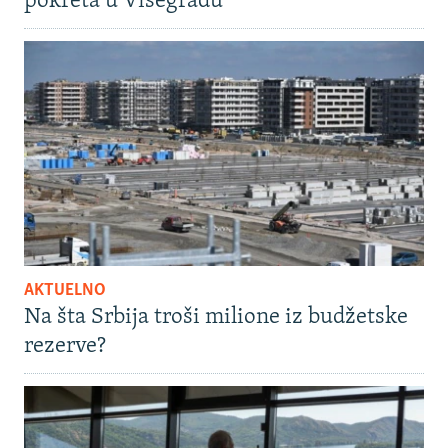
pokreta u Višegradu
AKTUELNO
Na šta Srbija troši milione iz budžetske
rezerve?