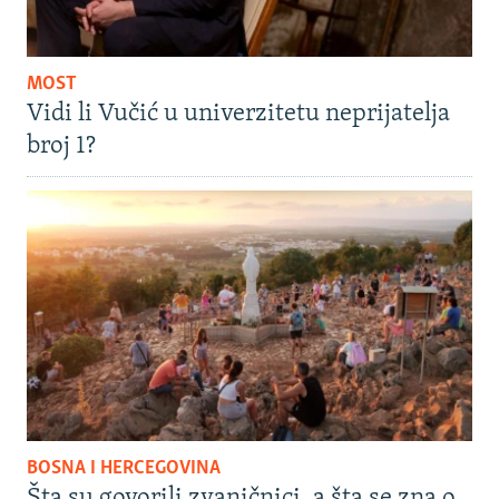
MOST
Vidi li Vučić u univerzitetu neprijatelja
broj 1?
BOSNA I HERCEGOVINA
Šta su govorili zvaničnici, a šta se zna o