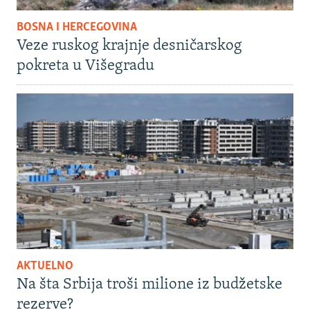
BOSNA I HERCEGOVINA
Veze ruskog krajnje desničarskog
pokreta u Višegradu
AKTUELNO
Na šta Srbija troši milione iz budžetske
rezerve?