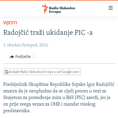
Dostupni
linkovi
Pređite
VIJESTI
na
VIJESTI
Radojčić traži ukidanje PIC -a
glavni
BOSNA I HERCEGOVINA
sadržaj
3. oktobar/listopad, 2012.
SRBIJA
Pređite
na
KOSOVO
Podijelite
glavnu
CRNA GORA
navigaciju
Dodajte Radio Slobodna Evropa u vaš Google izvor
Pređite
VIZUELNO
na
Predsjednik Skupštine Republike Srpske Igor Radojičić
PODCASTI
VIDEO
pretragu
smatra da je neophodno da se cijeli proces u vezi sa
RAT U UKRAJINI
FOTOGALERIJE
Svajetom za provođenje mira u BiH (PIC) završi, jer je
KINA NA BALKANU
on prije svega vezan za OHR i mandat visokog
INFOGRAFIKE
predstavnika.
RSE PRIČE IZ SVIJETA