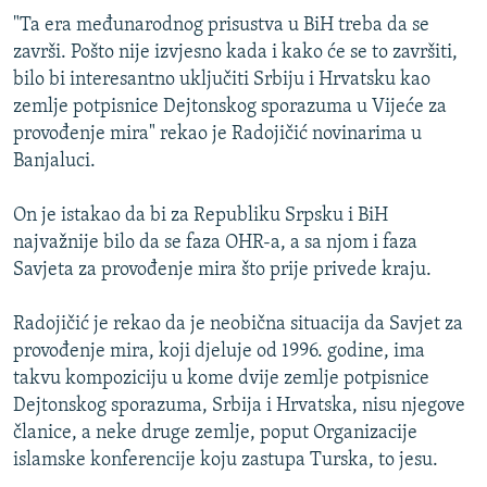
ISPRIČAJ MI
"Ta era međunarodnog prisustva u BiH treba da se
završi. Pošto nije izvjesno kada i kako će se to završiti,
DNEVNO@RSE
bilo bi interesantno uključiti Srbiju i Hrvatsku kao
SPECIJALI RSE
zemlje potpisnice Dejtonskog sporazuma u Vijeće za
provođenje mira" rekao je Radojičić novinarima u
VIŠE OD NASLOVA
PRATITE NAS
Banjaluci.
GENOCID U SREBRENICI
On je istakao da bi za Republiku Srpsku i BiH
POPLAVE I KLIZIŠTA U BIH 2024.
najvažnije bilo da se faza OHR-a, a sa njom i faza
TV LIBERTY
Sve RFE/RL stranice
Savjeta za provođenje mira što prije privede kraju.
POST SCRIPTUM
Radojičić je rekao da je neobična situacija da Savjet za
MOJA EVROPA
provođenje mira, koji djeluje od 1996. godine, ima
TRI DECENIJE OD RATA U BIH
takvu kompoziciju u kome dvije zemlje potpisnice
Dejtonskog sporazuma, Srbija i Hrvatska, nisu njegove
SVE KARTE DEJTONA
članice, a neke druge zemlje, poput Organizacije
NASTANAK I RASPAD JUGOSLAVIJE
islamske konferencije koju zastupa Turska, to jesu.