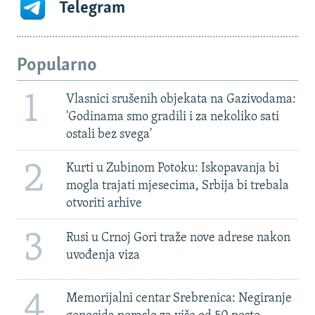
Telegram
Popularno
1
Vlasnici srušenih objekata na Gazivodama:
'Godinama smo gradili i za nekoliko sati
ostali bez svega'
2
Kurti u Zubinom Potoku: Iskopavanja bi
mogla trajati mjesecima, Srbija bi trebala
otvoriti arhive
3
Rusi u Crnoj Gori traže nove adrese nakon
uvođenja viza
4
Memorijalni centar Srebrenica: Negiranje