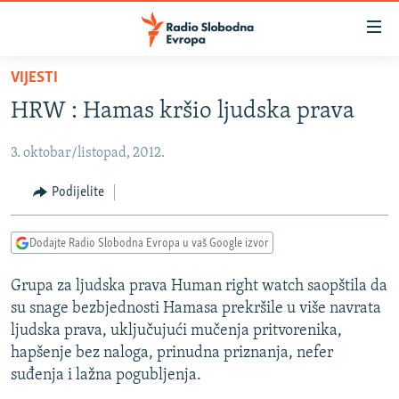
Dostupni
linkovi
Pređite
VIJESTI
na
VIJESTI
HRW : Hamas kršio ljudska prava
glavni
BOSNA I HERCEGOVINA
sadržaj
3. oktobar/listopad, 2012.
SRBIJA
Pređite
na
KOSOVO
Podijelite
glavnu
CRNA GORA
navigaciju
Dodajte Radio Slobodna Evropa u vaš Google izvor
Pređite
VIZUELNO
na
Grupa za ljudska prava Human right watch saopštila da
PODCASTI
VIDEO
pretragu
su snage bezbjednosti Hamasa prekršile u više navrata
RAT U UKRAJINI
FOTOGALERIJE
ljudska prava, uključujući mučenja pritvorenika,
KINA NA BALKANU
hapšenje bez naloga, prinudna priznanja, nefer
INFOGRAFIKE
suđenja i lažna pogubljenja.
RSE PRIČE IZ SVIJETA