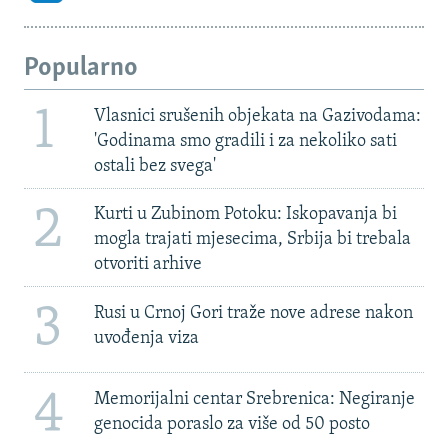
Popularno
1
Vlasnici srušenih objekata na Gazivodama:
'Godinama smo gradili i za nekoliko sati
ostali bez svega'
2
Kurti u Zubinom Potoku: Iskopavanja bi
mogla trajati mjesecima, Srbija bi trebala
otvoriti arhive
3
Rusi u Crnoj Gori traže nove adrese nakon
uvođenja viza
4
Memorijalni centar Srebrenica: Negiranje
genocida poraslo za više od 50 posto