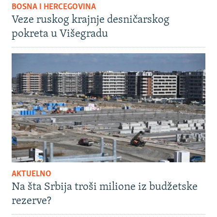
BOSNA I HERCEGOVINA
Veze ruskog krajnje desničarskog
pokreta u Višegradu
AKTUELNO
Na šta Srbija troši milione iz budžetske
rezerve?