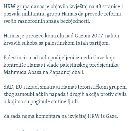
ISPRIČAJ MI
HRW grupa danas je objavila izvještaj na 43 stranice i
pozvala militantnu grupu Hamas da provede reformu
DNEVNO@RSE
svojih raznorodnih snaga bezbjednosti.
SPECIJALI RSE
Hamas je preuzeo kontrolu nad Gazom 2007. nakon
VIŠE OD NASLOVA
PRATITE NAS
krvavih sukoba sa palestinskom Fatah partijom.
GENOCID U SREBRENICI
Palestinci su od tada podijeljeni između Gaze koju
POPLAVE I KLIZIŠTA U BIH 2024.
kontroliše Hamas i vlade palestinskog predsjednika
TV LIBERTY
Sve RFE/RL stranice
Mahmuda Abasa na Zapadnoj obali.
POST SCRIPTUM
SAD, EU i Izrael smatraju Hamas terorističkom grupom
MOJA EVROPA
zbog samoubilačkih napada i drugih akcija protiv civila
TRI DECENIJE OD RATA U BIH
u kojima su poginule stotine ljudi.
SVE KARTE DEJTONA
Za sada nema komentara na izvještaj HRW iz Gaze.
NASTANAK I RASPAD JUGOSLAVIJE