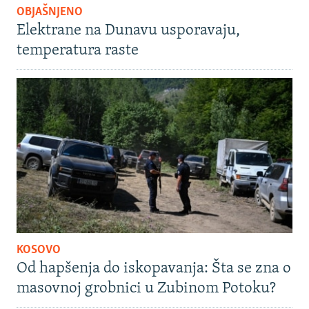
OBJAŠNJENO
Elektrane na Dunavu usporavaju,
temperatura raste
KOSOVO
Od hapšenja do iskopavanja: Šta se zna o
masovnoj grobnici u Zubinom Potoku?