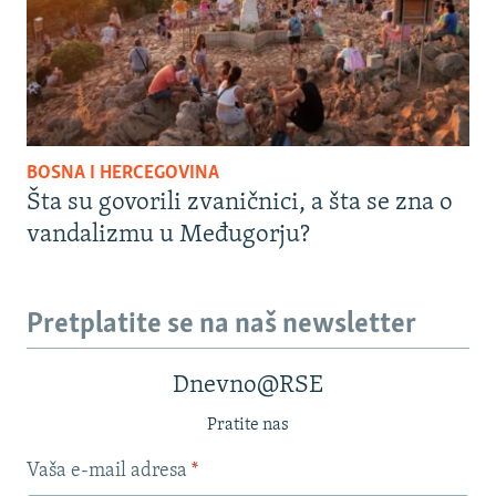
BOSNA I HERCEGOVINA
Šta su govorili zvaničnici, a šta se zna o
vandalizmu u Međugorju?
Pretplatite se na naš newsletter
Dnevno@RSE
Pratite nas
Vaša e-mail adresa
*