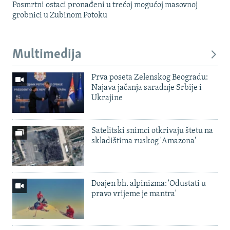
Posmrtni ostaci pronađeni u trećoj mogućoj masovnoj
grobnici u Zubinom Potoku
Multimedija
Prva poseta Zelenskog Beogradu:
Najava jačanja saradnje Srbije i
Ukrajine
Satelitski snimci otkrivaju štetu na
skladištima ruskog 'Amazona'
Doajen bh. alpinizma: 'Odustati u
pravo vrijeme je mantra'