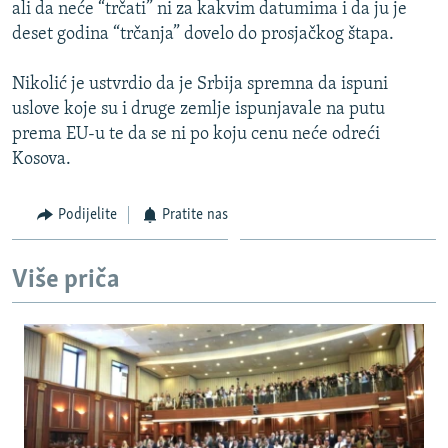
ali da neće “trčati” ni za kakvim datumima i da ju je
deset godina “trčanja” dovelo do prosjačkog štapa.
Nikolić je ustvrdio da je Srbija spremna da ispuni
uslove koje su i druge zemlje ispunjavale na putu
prema EU-u te da se ni po koju cenu neće odreći
Kosova.
Podijelite
Pratite nas
Više priča