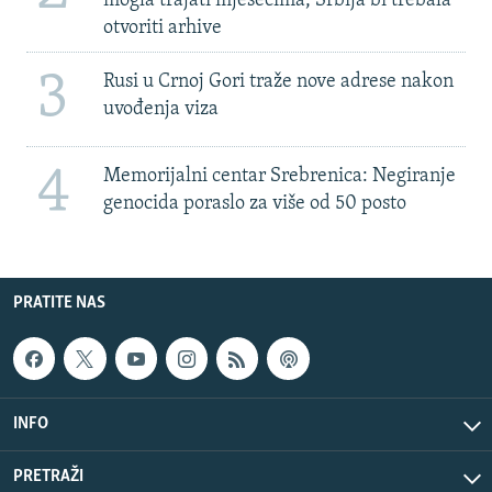
mogla trajati mjesecima, Srbija bi trebala
otvoriti arhive
3
Rusi u Crnoj Gori traže nove adrese nakon
uvođenja viza
4
Memorijalni centar Srebrenica: Negiranje
genocida poraslo za više od 50 posto
PRATITE NAS
INFO
PRETRAŽI