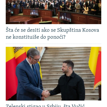
Šta će se desiti ako se Skupština Kosova
ne konstituiše do ponoći?
Zelenski stigao u Srbiju, šta Vučić