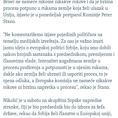
Brisel ne nameće nikome nikakve rokove i da je brzina
ISPRIČAJ MI
procesa potpuno u rukama zemlje koja želi ulazak u
DNEVNO@RSE
Uniju, izjavio je u ponedeljak portparol Komisije Peter
Stano.
SPECIJALI RSE
VIŠE OD NASLOVA
"Ne komentarišemo izjave pojedinih političara na
PRATITE NAS
temelju medijskih izveštaja. Za nas je važno imati
GENOCID U SREBRENICI
jasnu ideju o evropskoj politici Srbije, koju smo dobili
POPLAVE I KLIZIŠTA U BIH 2024.
nakon brojnih sastanaka s predsednikom, premijerom i
članovima vlade. Intenzitet angažmana zemlje u
TV LIBERTY
Sve RFE/RL stranice
procesu proširenja u potpunosti je u njenim rukama,
POST SCRIPTUM
dakle ako zemlja želi ubrzati ili usporiti proces, to je
njena odluka, a Evropska komisija ne nameće nikakve
MOJA EVROPA
rokove ni brzinu napretka u procesu", rekao je Stano.
TRI DECENIJE OD RATA U BIH
SVE KARTE DEJTONA
Nikolić je u subotu na skupštini Srpske napredne
stranke, čiji je bio predsednik bio do izbora za šefa
NASTANAK I RASPAD JUGOSLAVIJE
države, rekao da Srbija želi članstvo u Europskoj uniji,