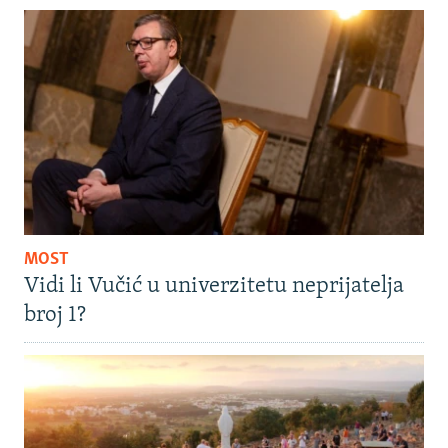
MOST
Vidi li Vučić u univerzitetu neprijatelja
broj 1?