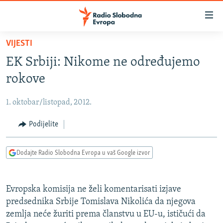
Dostupni
linkovi
Pređite
VIJESTI
na
VIJESTI
EK Srbiji: Nikome ne određujemo
glavni
BOSNA I HERCEGOVINA
sadržaj
rokove
SRBIJA
Pređite
na
1. oktobar/listopad, 2012.
KOSOVO
glavnu
CRNA GORA
Podijelite
navigaciju
Pređite
VIZUELNO
na
Dodajte Radio Slobodna Evropa u vaš Google izvor
PODCASTI
VIDEO
pretragu
RAT U UKRAJINI
FOTOGALERIJE
Evropska komisija ne želi komentarisati izjave
KINA NA BALKANU
INFOGRAFIKE
predsednika Srbije Tomislava Nikolića da njegova
zemlja neće žuriti prema članstvu u EU-u, ističući da
RSE PRIČE IZ SVIJETA