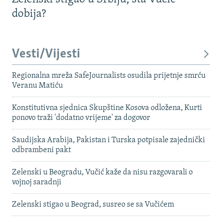
dobija?
Vesti/Vijesti
Regionalna mreža SafeJournalists osudila prijetnje smrću
Veranu Matiću
Konstitutivna sjednica Skupštine Kosova odložena, Kurti
ponovo traži 'dodatno vrijeme' za dogovor
Saudijska Arabija, Pakistan i Turska potpisale zajednički
odbrambeni pakt
Zelenski u Beogradu, Vučić kaže da nisu razgovarali o
vojnoj saradnji
Zelenski stigao u Beograd, susreo se sa Vučićem