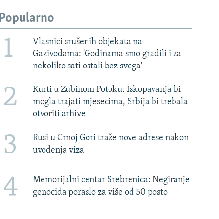
Popularno
1
Vlasnici srušenih objekata na
Gazivodama: 'Godinama smo gradili i za
nekoliko sati ostali bez svega'
2
Kurti u Zubinom Potoku: Iskopavanja bi
mogla trajati mjesecima, Srbija bi trebala
otvoriti arhive
3
Rusi u Crnoj Gori traže nove adrese nakon
uvođenja viza
4
Memorijalni centar Srebrenica: Negiranje
genocida poraslo za više od 50 posto