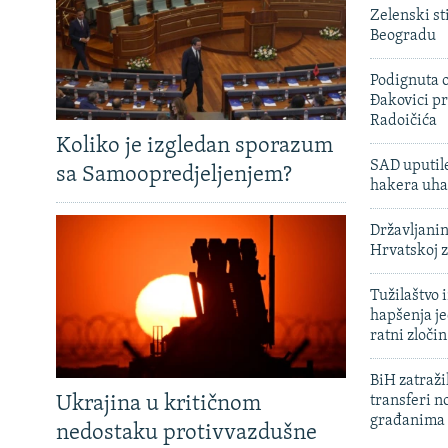
Zelenski st
Beogradu
Podignuta o
Đakovici pr
Radoičića
Koliko je izgledan sporazum
SAD uputile
sa Samoopredjeljenjem?
hakera uha
Državljanin
Hrvatskoj 
Tužilaštvo
hapšenja j
ratni zloči
BiH zatražil
Ukrajina u kritičnom
transferi n
građanima
nedostaku protivvazdušne