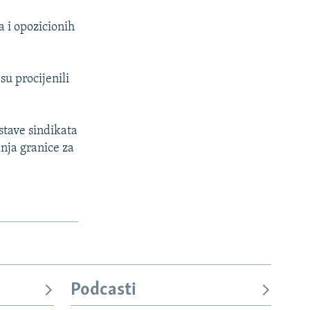
a i opozicionih
 su procijenili
astave sindikata
anja granice za
Podcasti