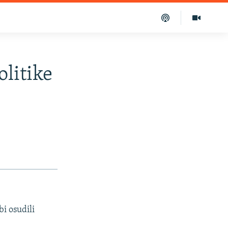
olitike
bi osudili