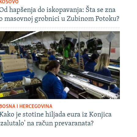
KOSOVO
Od hapšenja do iskopavanja: Šta se zna
o masovnoj grobnici u Zubinom Potoku?
BOSNA I HERCEGOVINA
Kako je stotine hiljada eura iz Konjica
'zalutalo' na račun prevaranata?