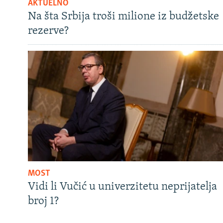
AKTUELNO
Na šta Srbija troši milione iz budžetske
rezerve?
MOST
Vidi li Vučić u univerzitetu neprijatelja
broj 1?