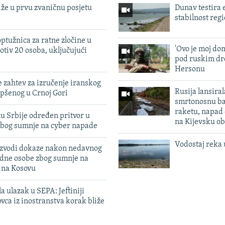
iže u prvu zvaničnu posjetu
Dunav testira
stabilnost reg
ptužnica za ratne zločine u
'Ovo je moj dom
otiv 20 osoba, uključujući
pod ruskim dr
Hersonu
 zahtev za izručenje iranskog
Rusija lansiral
pšenog u Crnoj Gori
smrtonosnu ba
raketu, napad
u Srbije određen pritvor u
na Kijevsku ob
zbog sumnje na cyber napade
Vodostaj reka 
 izvodi dokaze nakon nedavnog
edne osobe zbog sumnje na
n na Kosovu
a ulazak u SEPA: Jeftiniji
ovca iz inostranstva korak bliže