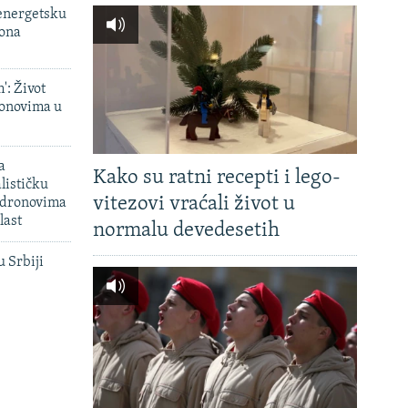
 energetsku
iona
': Život
onovima u
a
Kako su ratni recepti i lego-
lističku
vitezovi vraćali život u
 dronovima
last
normalu devedesetih
u Srbiji