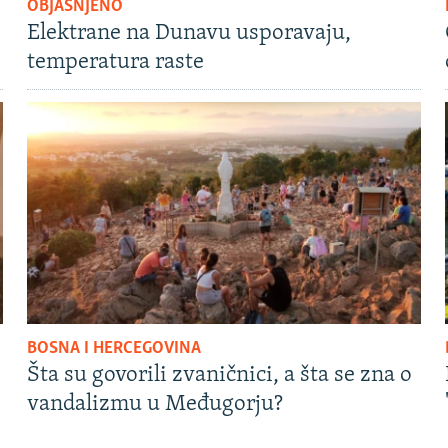
OBJAŠNJENO
Elektrane na Dunavu usporavaju,
temperatura raste
BOSNA I HERCEGOVINA
Šta su govorili zvaničnici, a šta se zna o
vandalizmu u Međugorju?