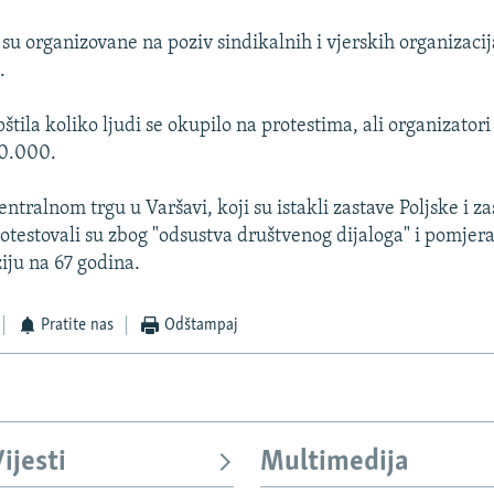
su organizovane na poziv sindikalnih i vjerskih organizacij
.
opštila koliko ljudi se okupilo na protestima, ali organizatori
00.000.
ntralnom trgu u Varšavi, koji su istakli zastave Poljske i z
rotestovali su zbog "odsustva društvenog dijaloga" i pomjer
iju na 67 godina.
Pratite nas
Odštampaj
ijesti
Multimedija