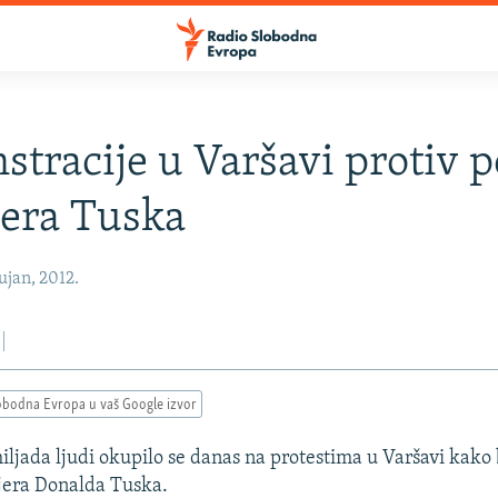
tracije u Varšavi protiv p
era Tuska
ujan, 2012.
obodna Evropa u vaš Google izvor
iljada ljudi okupilo se danas na protestima u Varšavi kako 
jera Donalda Tuska.