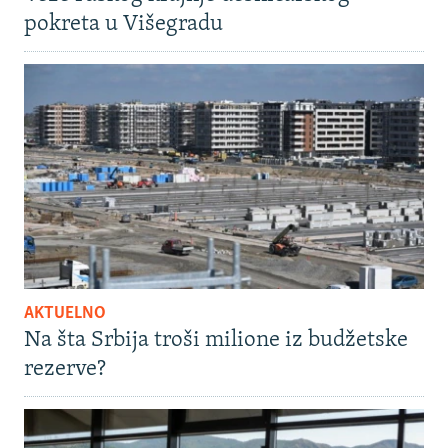
pokreta u Višegradu
AKTUELNO
Na šta Srbija troši milione iz budžetske
rezerve?