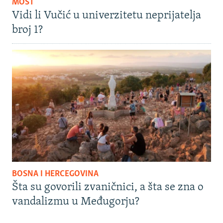
MOST
Vidi li Vučić u univerzitetu neprijatelja
broj 1?
BOSNA I HERCEGOVINA
Šta su govorili zvaničnici, a šta se zna o
vandalizmu u Međugorju?