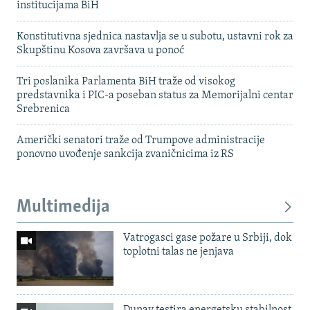
institucijama BiH
Konstitutivna sjednica nastavlja se u subotu, ustavni rok za
Skupštinu Kosova završava u ponoć
Tri poslanika Parlamenta BiH traže od visokog
predstavnika i PIC-a poseban status za Memorijalni centar
Srebrenica
Američki senatori traže od Trumpove administracije
ponovno uvođenje sankcija zvaničnicima iz RS
Multimedija
Vatrogasci gase požare u Srbiji, dok
toplotni talas ne jenjava
Dunav testira energetsku stabilnost