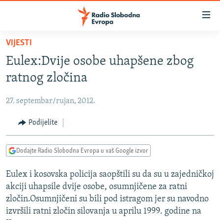
Dostupni
linkovi
Pređite
VIJESTI
na
VIJESTI
Eulex:Dvije osobe uhapšene zbog
glavni
BOSNA I HERCEGOVINA
sadržaj
ratnog zločina
SRBIJA
Pređite
na
27. septembar/rujan, 2012.
KOSOVO
glavnu
CRNA GORA
Podijelite
navigaciju
Pređite
VIZUELNO
na
Dodajte Radio Slobodna Evropa u vaš Google izvor
PODCASTI
VIDEO
pretragu
Eulex i kosovska policija saopštili su da su u zajedničkoj
RAT U UKRAJINI
FOTOGALERIJE
akciji uhapsile dvije osobe, osumnjičene za ratni
KINA NA BALKANU
INFOGRAFIKE
zločin.Osumnjičeni su bili pod istragom jer su navodno
izvršili ratni zločin silovanja u aprilu 1999. godine na
RSE PRIČE IZ SVIJETA