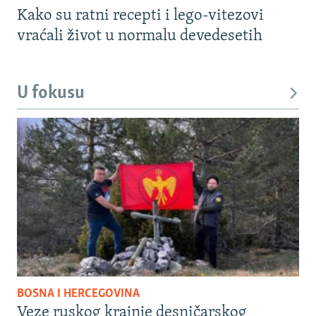
Kako su ratni recepti i lego-vitezovi
vraćali život u normalu devedesetih
U fokusu
BOSNA I HERCEGOVINA
Veze ruskog krajnje desničarskog