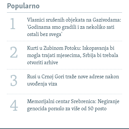
Popularno
1
Vlasnici srušenih objekata na Gazivodama:
'Godinama smo gradili i za nekoliko sati
ostali bez svega'
2
Kurti u Zubinom Potoku: Iskopavanja bi
mogla trajati mjesecima, Srbija bi trebala
otvoriti arhive
3
Rusi u Crnoj Gori traže nove adrese nakon
uvođenja viza
4
Memorijalni centar Srebrenica: Negiranje
genocida poraslo za više od 50 posto