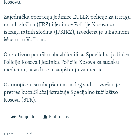
Kosovu.
ISPRIČAJ MI
DNEVNO@RSE
Zajednička operacija Jedinice EULEX policije za istragu
ratnih zločina (JIRZ) i Jedinice Policije Kosova za
SPECIJALI RSE
istragu ratnih zločina (JPKIRZ), izvedena je u Babinom
VIŠE OD NASLOVA
Mostu i u Vučitrnu.
PRATITE NAS
GENOCID U SREBRENICI
Operativnu podršku obezbijedili su Specijalna jedinica
POPLAVE I KLIZIŠTA U BIH 2024.
Policije Kosova i Jedinica Policije Kosova za sudsku
medicinu, navodi se u saopštenju za medije.
TV LIBERTY
Sve RFE/RL stranice
POST SCRIPTUM
Osumnjičeni su uhapšeni na nalog suda i izvršen je
pretres kuća.Slučaj istražuje Specijalno tužilaštvo
MOJA EVROPA
Kosova (STK).
TRI DECENIJE OD RATA U BIH
SVE KARTE DEJTONA
Podijelite
Pratite nas
NASTANAK I RASPAD JUGOSLAVIJE