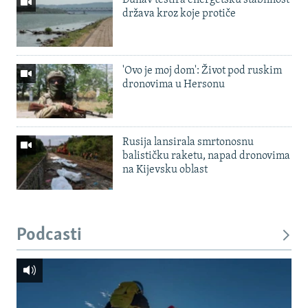
država kroz koje protiče
'Ovo je moj dom': Život pod ruskim
dronovima u Hersonu
Rusija lansirala smrtonosnu
balističku raketu, napad dronovima
na Kijevsku oblast
Podcasti