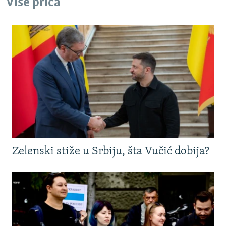
Više priča
Zelenski stiže u Srbiju, šta Vučić dobija?