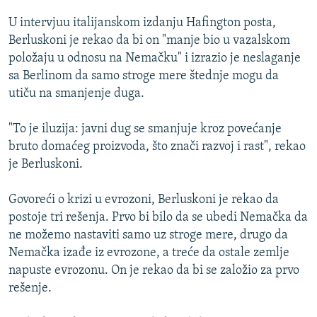
ISPRIČAJ MI
U intervjuu italijanskom izdanju Hafington posta,
DNEVNO@RSE
Berluskoni je rekao da bi on "manje bio u vazalskom
položaju u odnosu na Nemačku" i izrazio je neslaganje
SPECIJALI RSE
sa Berlinom da samo stroge mere štednje mogu da
VIŠE OD NASLOVA
utiču na smanjenje duga.
PRATITE NAS
GENOCID U SREBRENICI
"To je iluzija: javni dug se smanjuje kroz povećanje
POPLAVE I KLIZIŠTA U BIH 2024.
bruto domaćeg proizvoda, što znači razvoj i rast", rekao
je Berluskoni.
TV LIBERTY
Sve RFE/RL stranice
POST SCRIPTUM
Govoreći o krizi u evrozoni, Berluskoni je rekao da
postoje tri rešenja. Prvo bi bilo da se ubedi Nemačka da
MOJA EVROPA
ne možemo nastaviti samo uz stroge mere, drugo da
TRI DECENIJE OD RATA U BIH
Nemačka izađe iz evrozone, a treće da ostale zemlje
SVE KARTE DEJTONA
napuste evrozonu. On je rekao da bi se založio za prvo
rešenje.
NASTANAK I RASPAD JUGOSLAVIJE