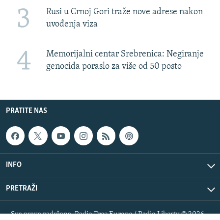
3
Rusi u Crnoj Gori traže nove adrese nakon
uvođenja viza
4
Memorijalni centar Srebrenica: Negiranje
genocida poraslo za više od 50 posto
PRATITE NAS
INFO
PRETRAŽI
Sva prava zadržana. Radio Free Europe / Radio Liberty © 2026