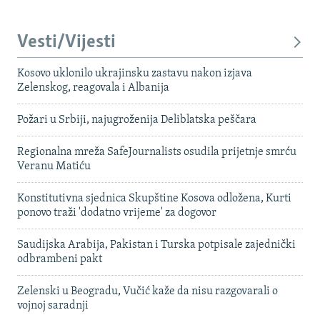
Vesti/Vijesti
Kosovo uklonilo ukrajinsku zastavu nakon izjava
Zelenskog, reagovala i Albanija
Požari u Srbiji, najugroženija Deliblatska peščara
Regionalna mreža SafeJournalists osudila prijetnje smrću
Veranu Matiću
Konstitutivna sjednica Skupštine Kosova odložena, Kurti
ponovo traži 'dodatno vrijeme' za dogovor
Saudijska Arabija, Pakistan i Turska potpisale zajednički
odbrambeni pakt
Zelenski u Beogradu, Vučić kaže da nisu razgovarali o
vojnoj saradnji