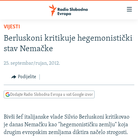
Dostupni
linkovi
Pređite
VIJESTI
na
VIJESTI
Berluskoni kritikuje hegemonistički
glavni
BOSNA I HERCEGOVINA
sadržaj
stav Nemačke
SRBIJA
Pređite
na
25. septembar/rujan, 2012.
KOSOVO
glavnu
CRNA GORA
Podijelite
navigaciju
Pređite
VIZUELNO
na
Dodajte Radio Slobodna Evropa u vaš Google izvor
PODCASTI
VIDEO
pretragu
RAT U UKRAJINI
FOTOGALERIJE
Bivši šef italijanske vlade Silvio Berluskoni kritikovao
KINA NA BALKANU
INFOGRAFIKE
je danas Nemačku kao "hegemonističku zemlju" koja
drugim evropskim zemljama diktira načelo strogosti.
RSE PRIČE IZ SVIJETA