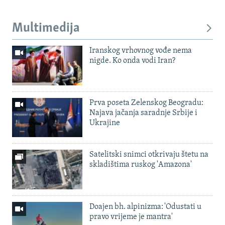
Multimedija
Iranskog vrhovnog vođe nema
nigde. Ko onda vodi Iran?
Prva poseta Zelenskog Beogradu:
Najava jačanja saradnje Srbije i
Ukrajine
Satelitski snimci otkrivaju štetu na
skladištima ruskog 'Amazona'
Doajen bh. alpinizma: 'Odustati u
pravo vrijeme je mantra'