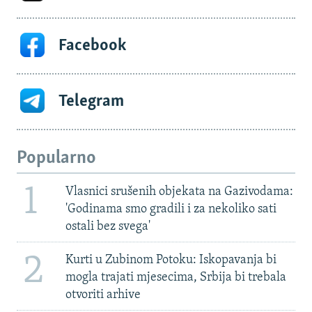
Facebook
Telegram
Popularno
1
Vlasnici srušenih objekata na Gazivodama:
'Godinama smo gradili i za nekoliko sati
ostali bez svega'
2
Kurti u Zubinom Potoku: Iskopavanja bi
mogla trajati mjesecima, Srbija bi trebala
otvoriti arhive