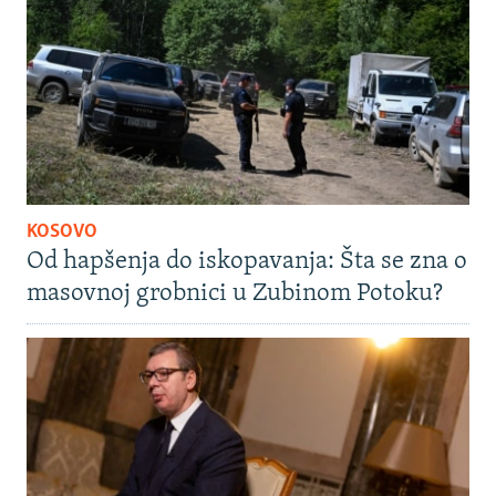
KOSOVO
Od hapšenja do iskopavanja: Šta se zna o
masovnoj grobnici u Zubinom Potoku?