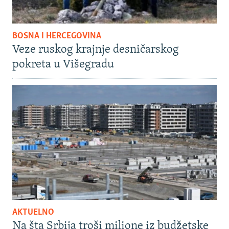
BOSNA I HERCEGOVINA
Veze ruskog krajnje desničarskog
pokreta u Višegradu
AKTUELNO
Na šta Srbija troši milione iz budžetske