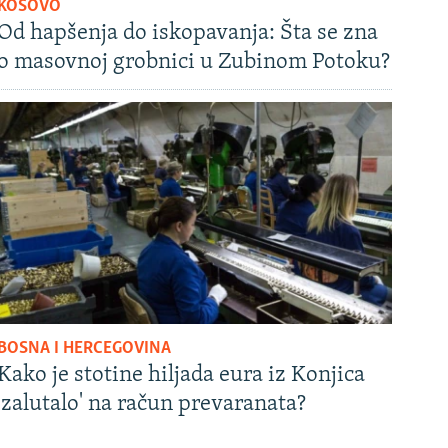
KOSOVO
Od hapšenja do iskopavanja: Šta se zna
o masovnoj grobnici u Zubinom Potoku?
BOSNA I HERCEGOVINA
Kako je stotine hiljada eura iz Konjica
'zalutalo' na račun prevaranata?