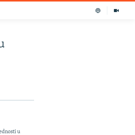
u
ednosti u