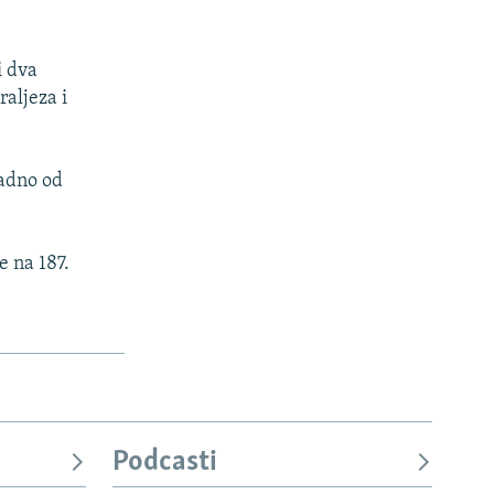
i dva
raljeza i
padno od
 na 187.
Podcasti