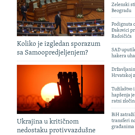
Zelenski st
Beogradu
Podignuta o
Đakovici pr
Radoičića
Koliko je izgledan sporazum
SAD uputile
sa Samoopredjeljenjem?
hakera uha
Državljanin
Hrvatskoj 
Tužilaštvo
hapšenja j
ratni zloči
BiH zatražil
Ukrajina u kritičnom
transferi n
građanima
nedostaku protivvazdušne