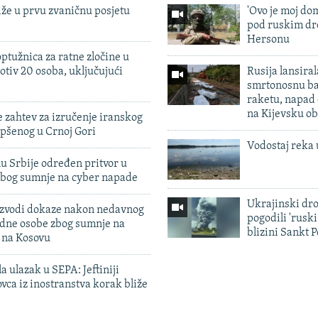
iže u prvu zvaničnu posjetu
'Ovo je moj dom
pod ruskim dr
Hersonu
ptužnica za ratne zločine u
otiv 20 osoba, uključujući
Rusija lansiral
smrtonosnu ba
raketu, napad
na Kijevsku ob
 zahtev za izručenje iranskog
pšenog u Crnoj Gori
Vodostaj reka 
u Srbije određen pritvor u
zbog sumnje na cyber napade
Ukrajinski dr
 izvodi dokaze nakon nedavnog
pogodili 'rusk
edne osobe zbog sumnje na
blizini Sankt 
n na Kosovu
a ulazak u SEPA: Jeftiniji
ovca iz inostranstva korak bliže