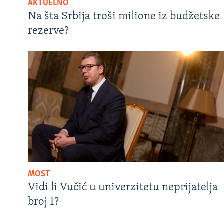
AKTUELNO
Na šta Srbija troši milione iz budžetske
rezerve?
MOST
Vidi li Vučić u univerzitetu neprijatelja
broj 1?