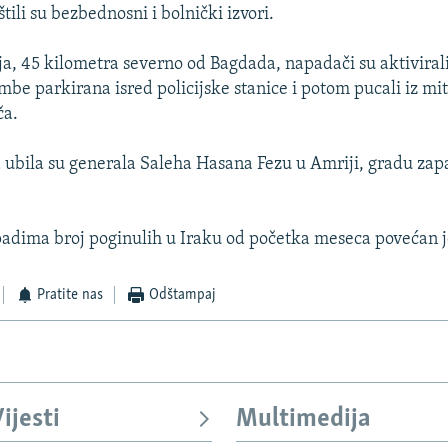
ili su bezbednosni i bolnički izvori.
a, 45 kilometra severno od Bagdada, napadači su aktiviral
be parkirana isred policijske stanice i potom pucali iz mit
ča.
 ubila su generala Saleha Hasana Fezu u Amriji, gradu za
dima broj poginulih u Iraku od početka meseca povećan je
Pratite nas
Odštampaj
ijesti
Multimedija