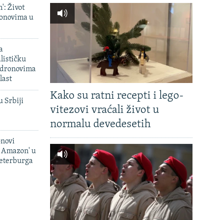
': Život
onovima u
a
lističku
 dronovima
last
Kako su ratni recepti i lego-
u Srbiji
vitezovi vraćali život u
normalu devedesetih
onovi
i Amazon' u
Peterburga