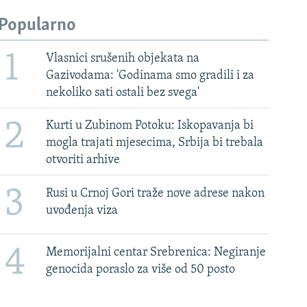
Popularno
1
Vlasnici srušenih objekata na
Gazivodama: 'Godinama smo gradili i za
nekoliko sati ostali bez svega'
2
Kurti u Zubinom Potoku: Iskopavanja bi
mogla trajati mjesecima, Srbija bi trebala
otvoriti arhive
3
Rusi u Crnoj Gori traže nove adrese nakon
uvođenja viza
4
Memorijalni centar Srebrenica: Negiranje
genocida poraslo za više od 50 posto