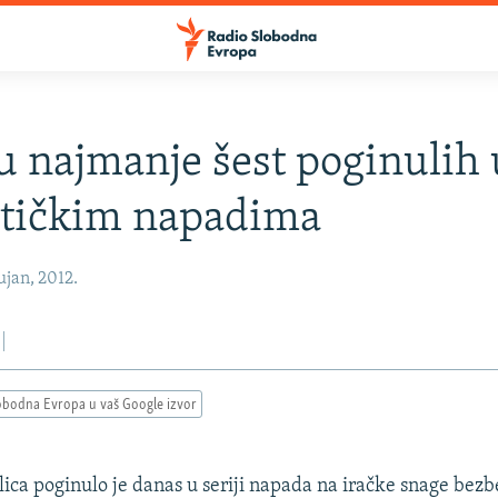
u najmanje šest poginulih 
stičkim napadima
jan, 2012.
obodna Evropa u vaš Google izvor
lica poginulo je danas u seriji napada na iračke snage bezb