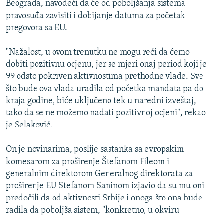
Beograda, navodeći da će od poboljšanja sistema
ISPRIČAJ MI
pravosuđa zavisiti i dobijanje datuma za početak
DNEVNO@RSE
pregovora sa EU.
SPECIJALI RSE
"Nažalost, u ovom trenutku ne mogu reći da ćemo
VIŠE OD NASLOVA
dobiti pozitivnu ocjenu, jer se mjeri onaj period koji je
PRATITE NAS
99 odsto pokriven aktivnostima prethodne vlade. Sve
GENOCID U SREBRENICI
što bude ova vlada uradila od početka mandata pa do
POPLAVE I KLIZIŠTA U BIH 2024.
kraja godine, biće uključeno tek u naredni izveštaj,
tako da se ne možemo nadati pozitivnoj ocjeni", rekao
TV LIBERTY
Sve RFE/RL stranice
je Selaković.
POST SCRIPTUM
On je novinarima, poslije sastanka sa evropskim
MOJA EVROPA
komesarom za proširenje Štefanom Fileom i
TRI DECENIJE OD RATA U BIH
generalnim direktorom Generalnog direktorata za
SVE KARTE DEJTONA
proširenje EU Stefanom Saninom izjavio da su mu oni
predočili da od aktivnosti Srbije i onoga što ona bude
NASTANAK I RASPAD JUGOSLAVIJE
radila da poboljša sistem, "konkretno, u okviru