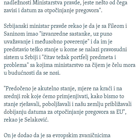
nadležnosti Ministarstva pravde, jeste nešto od čega
zavisi i datum za otpočinjanje pregovora".
Srbijanski ministar pravde rekao je da je sa Fileom i
Saninom imao "izvanredne sastanke, uz puno
uvažavanje i međusobno poverenje" i da im je
predstavio teško stanje u kome se nalazi pravosudni
sistem u Srbiji i "čitav težak portfelj predmeta i
problema" sa kojima ministarstvo na čijem je čelu mora
u budućnosti da se nosi.
"Predočeno je akutelno stanje, mjere na kraći i na
srednji rok koje ćemo primjenjivati, kako bismo to
stanje rješavali, poboljšavali i našu zemlju približavali
dobijanju datuma za otpočinjanje pregovora sa EU",
rekao je Selaković.
On je dodao da je sa evropskim zvaničnicima