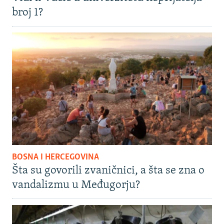
broj 1?
BOSNA I HERCEGOVINA
Šta su govorili zvaničnici, a šta se zna o
vandalizmu u Međugorju?