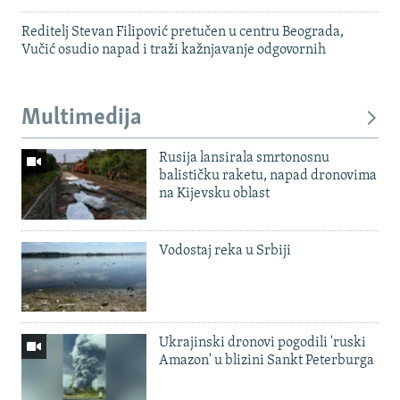
Reditelj Stevan Filipović pretučen u centru Beograda,
Vučić osudio napad i traži kažnjavanje odgovornih
Multimedija
Rusija lansirala smrtonosnu
balističku raketu, napad dronovima
na Kijevsku oblast
Vodostaj reka u Srbiji
Ukrajinski dronovi pogodili 'ruski
Amazon' u blizini Sankt Peterburga