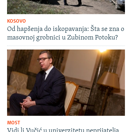
KOSOVO
Od hapšenja do iskopavanja: Šta se zna o
masovnoj grobnici u Zubinom Potoku?
MOST
Vidi li Vučić u univerzitetu neprijatelja