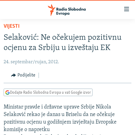
Dostupni
linkovi
Pređite
VIJESTI
na
VIJESTI
Selaković: Ne očekujem pozitivnu
glavni
BOSNA I HERCEGOVINA
sadržaj
ocjenu za Srbiju u izveštaju EK
SRBIJA
Pređite
na
24. septembar/rujan, 2012.
KOSOVO
glavnu
CRNA GORA
Podijelite
navigaciju
Pređite
VIZUELNO
na
Dodajte Radio Slobodna Evropa u vaš Google izvor
PODCASTI
VIDEO
pretragu
Ministar pravde i državne uprave Srbije Nikola
RAT U UKRAJINI
FOTOGALERIJE
Selaković rekao je danas u Briselu da ne očekuje
KINA NA BALKANU
INFOGRAFIKE
pozitivnu ocjenu u godišnjem izvještaju Evropske
komisije o napretku
RSE PRIČE IZ SVIJETA