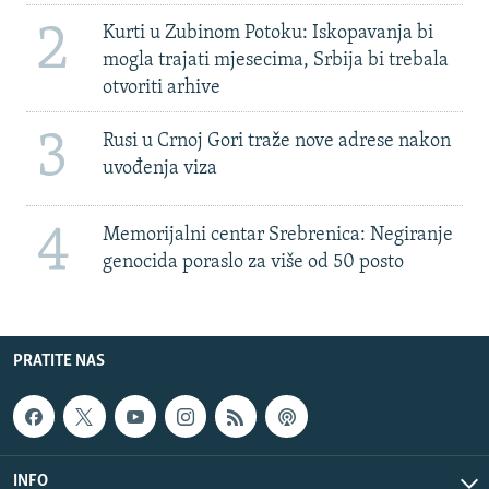
2
Kurti u Zubinom Potoku: Iskopavanja bi
mogla trajati mjesecima, Srbija bi trebala
otvoriti arhive
3
Rusi u Crnoj Gori traže nove adrese nakon
uvođenja viza
4
Memorijalni centar Srebrenica: Negiranje
genocida poraslo za više od 50 posto
PRATITE NAS
INFO