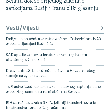
Senatu dok se prijedlog zakona o
sankcijama Rusiji i Iranu bliži glasanju
Vesti/Vijesti
Podignuta optužnica za ratne zločine u Đakovici protiv 20
osoba, uključujući Radoičića
SAD uputile zahtev za izručenje iranskog hakera
uhapšenog u Crnoj Gori
Državljaninu Srbije određen pritvor u Hrvatskoj zbog
sumnje na cyber napade
Tužilaštvo izvodi dokaze nakon nedavnog hapšenja jedne
osobe zbog sumnje na ratni zločin na Kosovu
BiH zatražila ulazak u SEPA: Jeftiniji transferi novca iz
inostranstva korak bliže građanima