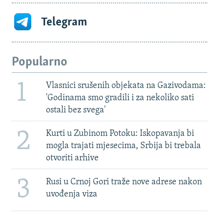
Telegram
Popularno
1
Vlasnici srušenih objekata na Gazivodama:
'Godinama smo gradili i za nekoliko sati
ostali bez svega'
2
Kurti u Zubinom Potoku: Iskopavanja bi
mogla trajati mjesecima, Srbija bi trebala
otvoriti arhive
3
Rusi u Crnoj Gori traže nove adrese nakon
uvođenja viza