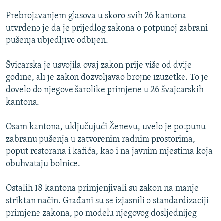
ISPRIČAJ MI
Prebrojavanjem glasova u skoro svih 26 kantona
DNEVNO@RSE
utvrđeno je da je prijedlog zakona o potpunoj zabrani
pušenja ubjedljivo odbijen.
SPECIJALI RSE
VIŠE OD NASLOVA
Švicarska je usvojila ovaj zakon prije više od dvije
PRATITE NAS
godine, ali je zakon dozvoljavao brojne izuzetke. To je
GENOCID U SREBRENICI
dovelo do njegove šarolike primjene u 26 švajcarskih
POPLAVE I KLIZIŠTA U BIH 2024.
kantona.
TV LIBERTY
Sve RFE/RL stranice
Osam kantona, uključujući Ženevu, uvelo je potpunu
POST SCRIPTUM
zabranu pušenja u zatvorenim radnim prostorima,
poput restorana i kafića, kao i na javnim mjestima koja
MOJA EVROPA
obuhvataju bolnice.
TRI DECENIJE OD RATA U BIH
SVE KARTE DEJTONA
Ostalih 18 kantona primjenjivali su zakon na manje
striktan način. Građani su se izjasnili o standardizaciji
NASTANAK I RASPAD JUGOSLAVIJE
primjene zakona, po modelu njegovog dosljednijeg