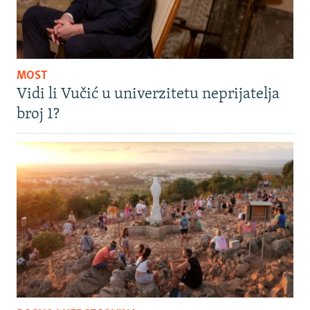
MOST
Vidi li Vučić u univerzitetu neprijatelja
broj 1?