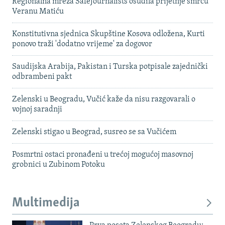
Regionalna mreža SafeJournalists osudila prijetnje smrću
Veranu Matiću
Konstitutivna sjednica Skupštine Kosova odložena, Kurti
ponovo traži 'dodatno vrijeme' za dogovor
Saudijska Arabija, Pakistan i Turska potpisale zajednički
odbrambeni pakt
Zelenski u Beogradu, Vučić kaže da nisu razgovarali o
vojnoj saradnji
Zelenski stigao u Beograd, susreo se sa Vučićem
Posmrtni ostaci pronađeni u trećoj mogućoj masovnoj
grobnici u Zubinom Potoku
Multimedija