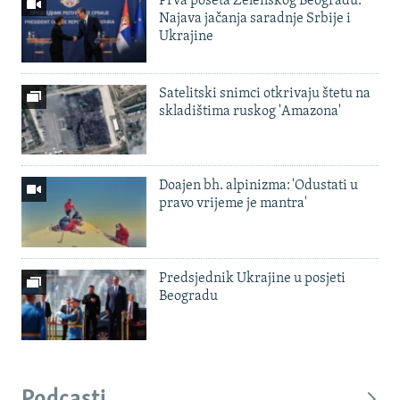
Prva poseta Zelenskog Beogradu:
Najava jačanja saradnje Srbije i
Ukrajine
Satelitski snimci otkrivaju štetu na
skladištima ruskog 'Amazona'
Doajen bh. alpinizma: 'Odustati u
pravo vrijeme je mantra'
Predsjednik Ukrajine u posjeti
Beogradu
Podcasti