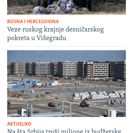
BOSNA I HERCEGOVINA
Veze ruskog krajnje desničarskog
pokreta u Višegradu
AKTUELNO
Na šta Srbija troši milione iz budžetske