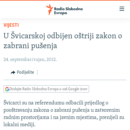
Dostupni
linkovi
Pređite
VIJESTI
na
VIJESTI
U Švicarskoj odbijen oštriji zakon o
glavni
BOSNA I HERCEGOVINA
sadržaj
zabrani pušenja
SRBIJA
Pređite
na
24. septembar/rujan, 2012.
KOSOVO
glavnu
CRNA GORA
Podijelite
navigaciju
Pređite
VIZUELNO
na
Dodajte Radio Slobodna Evropa u vaš Google izvor
PODCASTI
VIDEO
pretragu
Švicarci su na referendumu odbacili prijedlog o
RAT U UKRAJINI
FOTOGALERIJE
pooštravanju zakona o zabrani pušenja u zatvorenim
KINA NA BALKANU
INFOGRAFIKE
radnim prostorijama i na javnim mjestima, prenijeli su
lokalni mediji.
RSE PRIČE IZ SVIJETA