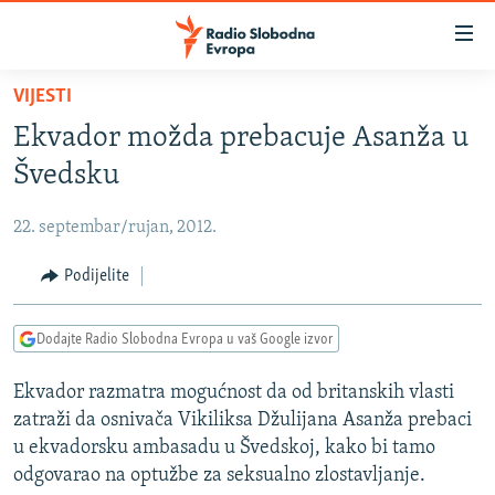
Dostupni
linkovi
Pređite
VIJESTI
na
VIJESTI
Ekvador možda prebacuje Asanža u
glavni
BOSNA I HERCEGOVINA
sadržaj
Švedsku
SRBIJA
Pređite
na
22. septembar/rujan, 2012.
KOSOVO
glavnu
CRNA GORA
Podijelite
navigaciju
Pređite
VIZUELNO
na
Dodajte Radio Slobodna Evropa u vaš Google izvor
PODCASTI
VIDEO
pretragu
Ekvador razmatra mogućnost da od britanskih vlasti
RAT U UKRAJINI
FOTOGALERIJE
zatraži da osnivača Vikiliksa Džulijana Asanža prebaci
KINA NA BALKANU
INFOGRAFIKE
u ekvadorsku ambasadu u Švedskoj, kako bi tamo
odgovarao na optužbe za seksualno zlostavljanje.
RSE PRIČE IZ SVIJETA