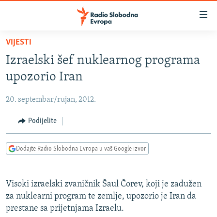
Dostupni
linkovi
Pređite
VIJESTI
na
VIJESTI
Izraelski šef nuklearnog programa
glavni
BOSNA I HERCEGOVINA
sadržaj
upozorio Iran
SRBIJA
Pređite
na
20. septembar/rujan, 2012.
KOSOVO
glavnu
CRNA GORA
Podijelite
navigaciju
Pređite
VIZUELNO
na
Dodajte Radio Slobodna Evropa u vaš Google izvor
PODCASTI
VIDEO
pretragu
RAT U UKRAJINI
FOTOGALERIJE
Visoki izraelski zvaničnik Šaul Čorev, koji je zadužen
KINA NA BALKANU
INFOGRAFIKE
za nuklearni program te zemlje, upozorio je Iran da
prestane sa prijetnjama Izraelu.
RSE PRIČE IZ SVIJETA