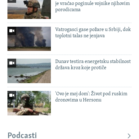
je vraćao poginule vojnike njihovim
porodicama
Vatrogasci gase požare u Srbiji, dok
toplotni talas ne jenjava
Dunav testira energetsku stabilnost
država kroz koje protiče
'Ovo je moj dom': Život pod ruskim
dronovima u Hersonu
Podcasti