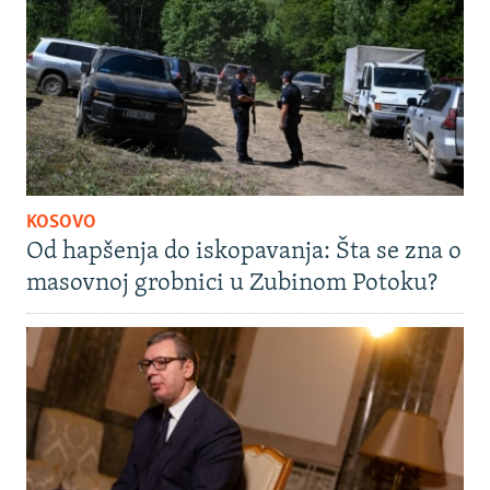
KOSOVO
Od hapšenja do iskopavanja: Šta se zna o
masovnoj grobnici u Zubinom Potoku?