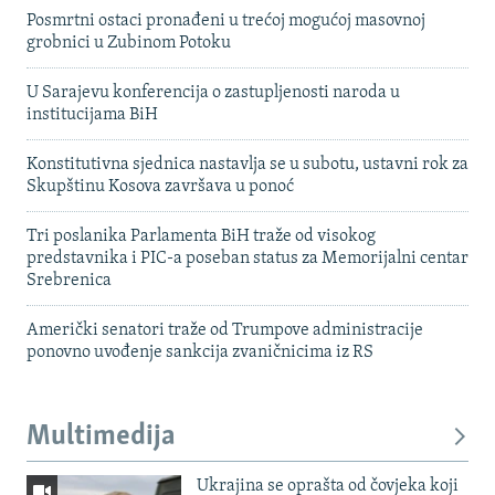
Posmrtni ostaci pronađeni u trećoj mogućoj masovnoj
grobnici u Zubinom Potoku
U Sarajevu konferencija o zastupljenosti naroda u
institucijama BiH
Konstitutivna sjednica nastavlja se u subotu, ustavni rok za
Skupštinu Kosova završava u ponoć
Tri poslanika Parlamenta BiH traže od visokog
predstavnika i PIC-a poseban status za Memorijalni centar
Srebrenica
Američki senatori traže od Trumpove administracije
ponovno uvođenje sankcija zvaničnicima iz RS
Multimedija
Ukrajina se oprašta od čovjeka koji