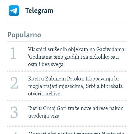
Telegram
Popularno
1
Vlasnici srušenih objekata na Gazivodama:
'Godinama smo gradili i za nekoliko sati
ostali bez svega'
2
Kurti u Zubinom Potoku: Iskopavanja bi
mogla trajati mjesecima, Srbija bi trebala
otvoriti arhive
3
Rusi u Crnoj Gori traže nove adrese nakon
uvođenja viza