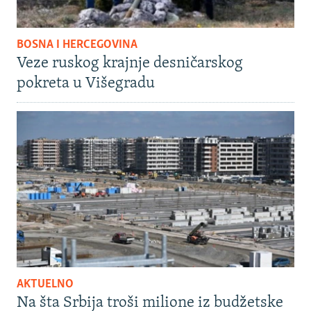
BOSNA I HERCEGOVINA
Veze ruskog krajnje desničarskog
pokreta u Višegradu
AKTUELNO
Na šta Srbija troši milione iz budžetske