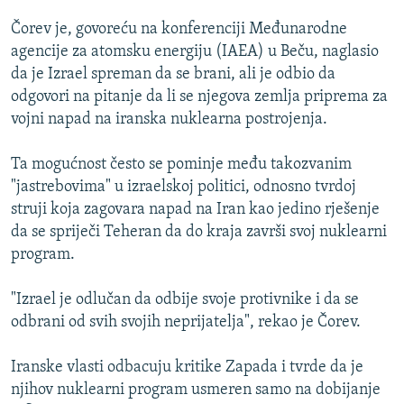
ISPRIČAJ MI
Čorev je, govoreću na konferenciji Međunarodne
DNEVNO@RSE
agencije za atomsku energiju (IAEA) u Beču, naglasio
da je Izrael spreman da se brani, ali je odbio da
SPECIJALI RSE
odgovori na pitanje da li se njegova zemlja priprema za
VIŠE OD NASLOVA
vojni napad na iranska nuklearna postrojenja.
PRATITE NAS
GENOCID U SREBRENICI
Ta mogućnost često se pominje među takozvanim
POPLAVE I KLIZIŠTA U BIH 2024.
"jastrebovima" u izraelskoj politici, odnosno tvrdoj
struji koja zagovara napad na Iran kao jedino rješenje
TV LIBERTY
Sve RFE/RL stranice
da se spriječi Teheran da do kraja završi svoj nuklearni
POST SCRIPTUM
program.
MOJA EVROPA
"Izrael je odlučan da odbije svoje protivnike i da se
TRI DECENIJE OD RATA U BIH
odbrani od svih svojih neprijatelja", rekao je Čorev.
SVE KARTE DEJTONA
Iranske vlasti odbacuju kritike Zapada i tvrde da je
NASTANAK I RASPAD JUGOSLAVIJE
njihov nuklearni program usmeren samo na dobijanje