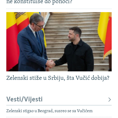
ne konstituiše do ponoći?
Zelenski stiže u Srbiju, šta Vučić dobija?
Vesti/Vijesti
Zelenski stigao u Beograd, susreo se sa Vučićem