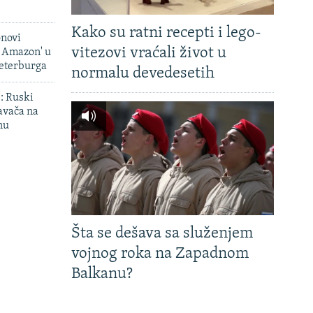
Kako su ratni recepti i lego-
onovi
vitezovi vraćali život u
i Amazon' u
Peterburga
normalu devedesetih
': Ruski
avača na
nu
Šta se dešava sa služenjem
vojnog roka na Zapadnom
Balkanu?