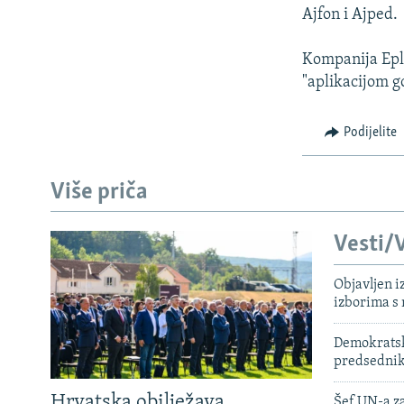
Ajfon i Ajped.
Kompanija Epl,
"aplikacijom g
Podijelite
Više priča
Vesti/V
Objavljen i
izborima s
Demokratski
predsedni
Hrvatska obilježava
Šef UN-a za