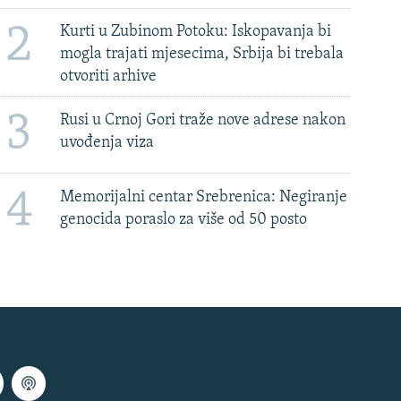
2
Kurti u Zubinom Potoku: Iskopavanja bi
mogla trajati mjesecima, Srbija bi trebala
otvoriti arhive
3
Rusi u Crnoj Gori traže nove adrese nakon
uvođenja viza
4
Memorijalni centar Srebrenica: Negiranje
genocida poraslo za više od 50 posto