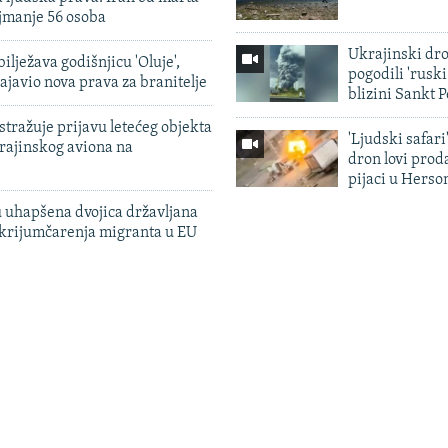
jmanje 56 osoba
Ukrajinski dr
ilježava godišnjicu 'Oluje',
pogodili 'rusk
ajavio nova prava za branitelje
blizini Sankt 
tražuje prijavu letećeg objekta
'Ljudski safari
krajinskog aviona na
dron lovi prod
pijaci u Herso
 uhapšena dvojica državljana
 krijumčarenja migranta u EU