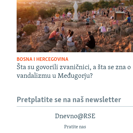
BOSNA I HERCEGOVINA
Šta su govorili zvaničnici, a šta se zna o
vandalizmu u Međugorju?
Pretplatite se na naš newsletter
Dnevno@RSE
Pratite nas