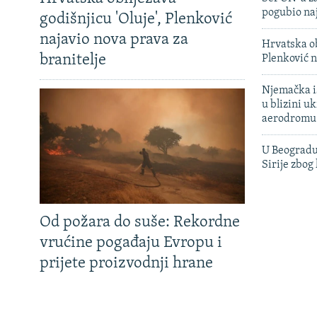
pogubio na
godišnjicu 'Oluje', Plenković
najavio nova prava za
Hrvatska ob
branitelje
Plenković n
Njemačka is
u blizini u
aerodromu
U Beogradu
Sirije zbog
Od požara do suše: Rekordne
vrućine pogađaju Evropu i
prijete proizvodnji hrane