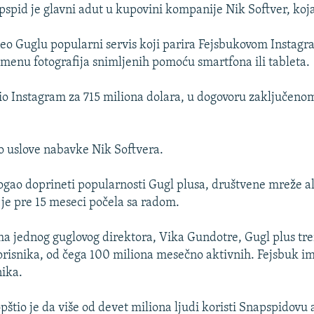
spid je glavni adut u kupovini kompanije Nik Softver, koja 
eo Guglu popularni servis koji parira Fejsbukovom Instag
zmenu fotografija snimljenih pomoću smartfona ili tableta.
io Instagram za 715 miliona dolara, u dogovoru zaključeno
io uslove nabavke Nik Softvera.
gao doprineti popularnosti Gugl plusa, društvene mreže a
 je pre 15 meseci počela sa radom.
a jednog guglovog direktora, Vika Gundotre, Gugl plus tr
risnika, od čega 100 miliona mesečno aktivnih. Fejsbuk i
nika.
pštio je da više od devet miliona ljudi koristi Snapspidovu 