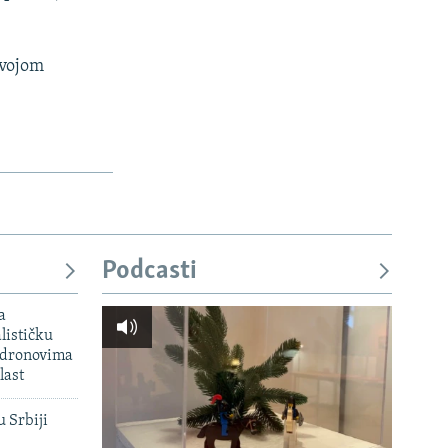
svojom
Podcasti
a
lističku
 dronovima
last
u Srbiji