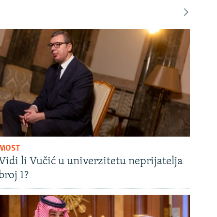
MOST
Vidi li Vučić u univerzitetu neprijatelja
broj 1?