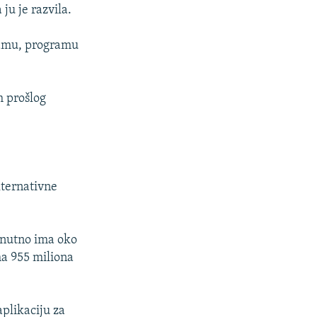
ju je razvila.
ramu, programu
m prošlog
lternativne
enutno ima oko
ma 955 miliona
aplikaciju za