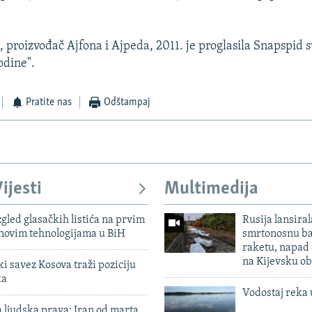
 proizvođač Ajfona i Ajpeda, 2011. je proglasila Snapspid 
odine".
Pratite nas
Odštampaj
ijesti
Multimedija
zgled glasačkih listića na prvim
Rusija lansiral
 novim tehnologijama u BiH
smrtonosnu ba
raketu, napad
na Kijevsku ob
 savez Kosova traži poziciju
ka
Vodostaj reka 
 ljudska prava: Iran od marta