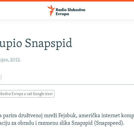
upio Snapspid
jan, 2012.
obodna Evropa u vaš Google izvor
a parira društvenoj mreži Fejsbuk, američka internet kom
kaciju za obradu i razmenu slika Snapspid (Snapspeed).