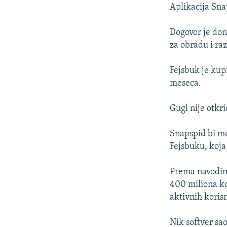
ISPRIČAJ MI
Aplikacija Snap
DNEVNO@RSE
Dogovor je don
SPECIJALI RSE
za obradu i ra
VIŠE OD NASLOVA
Fejsbuk je kup
GENOCID U SREBRENICI
meseca.
POPLAVE I KLIZIŠTA U BIH 2024.
Gugl nije otkr
TV LIBERTY
POST SCRIPTUM
Snapspid bi mo
Fejsbuku, koja
MOJA EVROPA
TRI DECENIJE OD RATA U BIH
Prema navodim
SVE KARTE DEJTONA
400 miliona ko
aktivnih koris
NASTANAK I RASPAD JUGOSLAVIJE
Nik softver sao