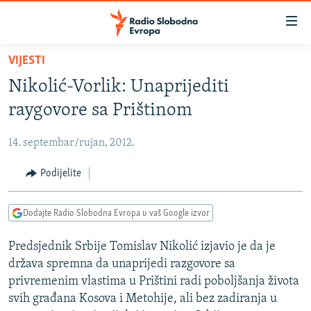
Dostupni
linkovi
Pređite
VIJESTI
na
VIJESTI
Nikolić-Vorlik: Unaprijediti
glavni
BOSNA I HERCEGOVINA
sadržaj
raygovore sa Prištinom
SRBIJA
Pređite
na
14. septembar/rujan, 2012.
KOSOVO
glavnu
CRNA GORA
Podijelite
navigaciju
Pređite
VIZUELNO
na
Dodajte Radio Slobodna Evropa u vaš Google izvor
PODCASTI
VIDEO
pretragu
Predsjednik Srbije Tomislav Nikolić izjavio je da je
RAT U UKRAJINI
FOTOGALERIJE
država spremna da unaprijedi razgovore sa
KINA NA BALKANU
INFOGRAFIKE
privremenim vlastima u Prištini radi poboljšanja života
svih građana Kosova i Metohije, ali bez zadiranja u
RSE PRIČE IZ SVIJETA