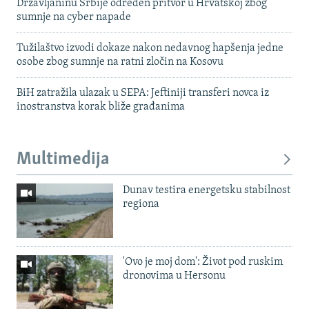
Državljaninu Srbije određen pritvor u Hrvatskoj zbog
sumnje na cyber napade
Tužilaštvo izvodi dokaze nakon nedavnog hapšenja jedne
osobe zbog sumnje na ratni zločin na Kosovu
BiH zatražila ulazak u SEPA: Jeftiniji transferi novca iz
inostranstva korak bliže građanima
Multimedija
Dunav testira energetsku stabilnost
regiona
'Ovo je moj dom': Život pod ruskim
dronovima u Hersonu