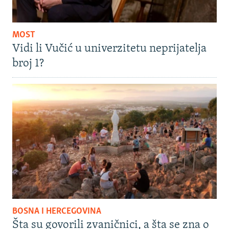
MOST
Vidi li Vučić u univerzitetu neprijatelja
broj 1?
BOSNA I HERCEGOVINA
Šta su govorili zvaničnici, a šta se zna o