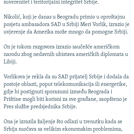
suverenitet i teritorijalni integritet Srbije.
ISPRIČAJ MI
DNEVNO@RSE
Nikolić, koji je danas u Beogradu primio u oproštajnu
posjetu ambasadora SAD u Srbiji Meri Vorlik, izrazio je
SPECIJALI RSE
uvjerenje da Amerika može mnogo da pomogne Srbiji.
VIŠE OD NASLOVA
PRATITE NAS
On je tokom razgovora izrazio saučešće američkom
GENOCID U SREBRENICI
narodu zbog nedavnih ubistava američkih diplomata u
POPLAVE I KLIZIŠTA U BIH 2024.
Libiji.
TV LIBERTY
Sve RFE/RL stranice
Vorlikova je rekla da su SAD prijatelj Srbije i dodala da
POST SCRIPTUM
postoje oblasti, poput telekomunikacija ili energetike,
gdje bi postignuti sporazumi između Beograda i
MOJA EVROPA
Prištine mogli biti korisni za sve građane, saopšteno je
TRI DECENIJE OD RATA U BIH
Pres službe predsjednika Srbije.
SVE KARTE DEJTONA
Ona je izrazila žaljenje što odlazi u trenutku kada se
NASTANAK I RASPAD JUGOSLAVIJE
Srbija suočava sa velikim ekonomskim problemima,