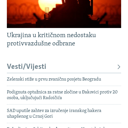
Ukrajina u kritičnom nedostaku
protivvazdušne odbrane
Vesti/Vijesti
Zelenski stiže u prvu zvaničnu posjetu Beogradu
Podignuta optužnica za ratne zločine u Đakovici protiv 20
osoba, uključujući Radoičića
SAD uputile zahtev za izručenje iranskog hakera
uhapšenog u Crnoj Gori