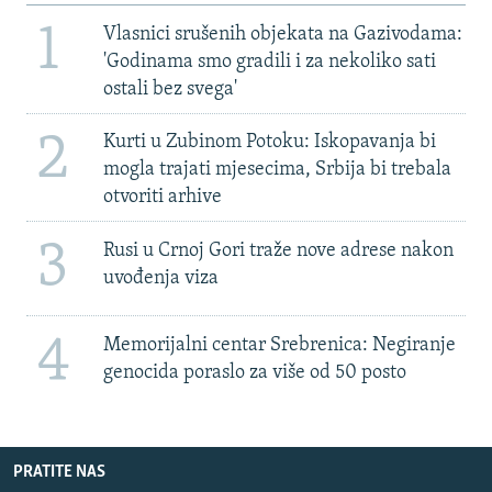
1
Vlasnici srušenih objekata na Gazivodama:
'Godinama smo gradili i za nekoliko sati
ostali bez svega'
2
Kurti u Zubinom Potoku: Iskopavanja bi
mogla trajati mjesecima, Srbija bi trebala
otvoriti arhive
3
Rusi u Crnoj Gori traže nove adrese nakon
uvođenja viza
4
Memorijalni centar Srebrenica: Negiranje
genocida poraslo za više od 50 posto
PRATITE NAS