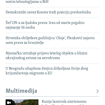
novim tehnologijama u BiH
Demokratski savez Kosova traži poziciju predsednika
Šef UN-a za ljudska prava: Iran od marta pogubio
najmanje 56 osoba
Hrvatska obilježava godišnjicu 'Oluje', Plenković najavio
nova prava za branitelje
Njemačka istražuje prijavu letećeg objekta u blizini
ukrajinskog aviona na aerodromu
U Beogradu uhapšena dvojica državljana Sirije zbog
krijumčarenja migranta u EU
Multimedija
Rusija lansirala smrtonosnu