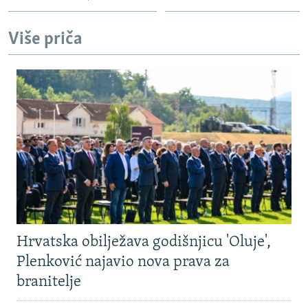
Više priča
Hrvatska obilježava godišnjicu 'Oluje',
Plenković najavio nova prava za
branitelje