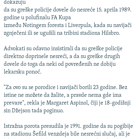
dokazuju
ISPRIČAJ MI
da su greške policije dovele do nesreće 15. aprila 1989.
DNEVNO@RSE
godine u polufinalu FA Kupa
između Notingem foresta i Liverpula, kada su navijači
SPECIJALI RSE
zgnječeni ili se ugušili na tribini stadiona Hilsbro.
VIŠE OD NASLOVA
PRATITE NAS
Advokati su odavno insistirali da su greške policije
GENOCID U SREBRENICI
direktno doprinele nesreći, a da su greške drugih
POPLAVE I KLIZIŠTA U BIH 2024.
dovele do toga da neki od povređenih ne dobiju
lekarsku ponoć.
TV LIBERTY
Sve RFE/RL stranice
POST SCRIPTUM
"Za ovo su se porodice i navijači borili 23 godine. Bez
istine ne možete da žalite, a pravde nema gde ima
MOJA EVROPA
prevare", rekla je Margaret Aspinol, čiji je 18-godišnji
TRI DECENIJE OD RATA U BIH
sin Džejson tada poginuo.
SVE KARTE DEJTONA
Istražna porota presudila je 1991. godine da su pogibije
NASTANAK I RASPAD JUGOSLAVIJE
na stadionu Šefild venzdeja bile nesrećni slučaj, ali je