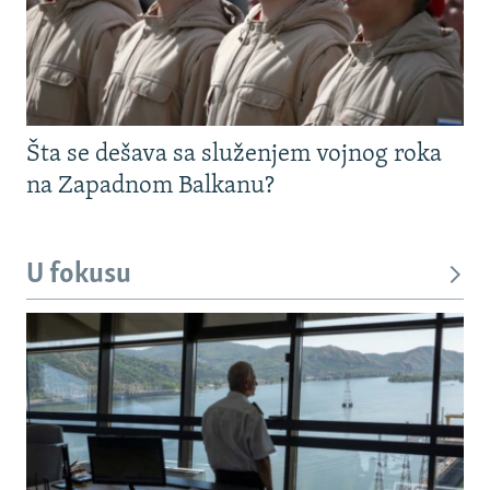
Šta se dešava sa služenjem vojnog roka
na Zapadnom Balkanu?
U fokusu