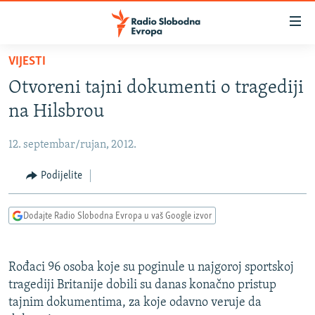
Dostupni
linkovi
Pređite
VIJESTI
na
VIJESTI
Otvoreni tajni dokumenti o tragediji
glavni
BOSNA I HERCEGOVINA
sadržaj
na Hilsbrou
SRBIJA
Pređite
na
12. septembar/rujan, 2012.
KOSOVO
glavnu
CRNA GORA
Podijelite
navigaciju
Pređite
VIZUELNO
na
Dodajte Radio Slobodna Evropa u vaš Google izvor
PODCASTI
VIDEO
pretragu
RAT U UKRAJINI
FOTOGALERIJE
Rođaci 96 osoba koje su poginule u najgoroj sportskoj
KINA NA BALKANU
INFOGRAFIKE
tragediji Britanije dobili su danas konačno pristup
tajnim dokumentima, za koje odavno veruje da
RSE PRIČE IZ SVIJETA