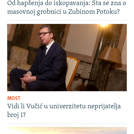
Od hapšenja do iskopavanja: Šta se zna o
masovnoj grobnici u Zubinom Potoku?
MOST
Vidi li Vučić u univerzitetu neprijatelja
broj 1?