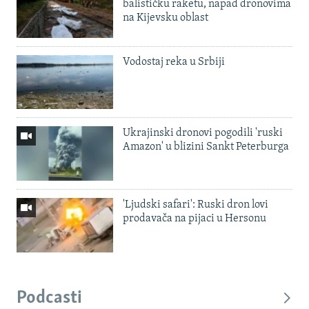
balističku raketu, napad dronovima
na Kijevsku oblast
Vodostaj reka u Srbiji
Ukrajinski dronovi pogodili 'ruski
Amazon' u blizini Sankt Peterburga
'Ljudski safari': Ruski dron lovi
prodavača na pijaci u Hersonu
Podcasti