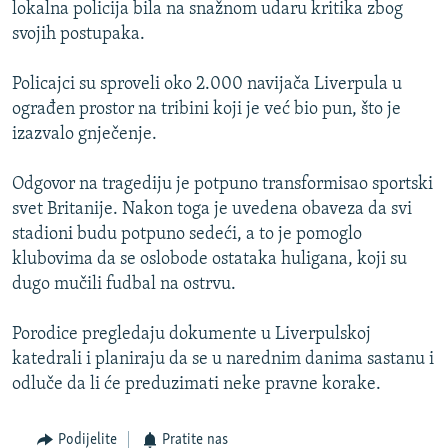
lokalna policija bila na snažnom udaru kritika zbog
svojih postupaka.
Policajci su sproveli oko 2.000 navijača Liverpula u
ograđen prostor na tribini koji je već bio pun, što je
izazvalo gnječenje.
Odgovor na tragediju je potpuno transformisao sportski
svet Britanije. Nakon toga je uvedena obaveza da svi
stadioni budu potpuno sedeći, a to je pomoglo
klubovima da se oslobode ostataka huligana, koji su
dugo mučili fudbal na ostrvu.
Porodice pregledaju dokumente u Liverpulskoj
katedrali i planiraju da se u narednim danima sastanu i
odluče da li će preduzimati neke pravne korake.
Podijelite
Pratite nas