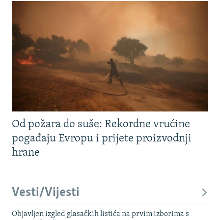
Od požara do suše: Rekordne vrućine
pogađaju Evropu i prijete proizvodnji
hrane
Vesti/Vijesti
Objavljen izgled glasačkih listića na prvim izborima s