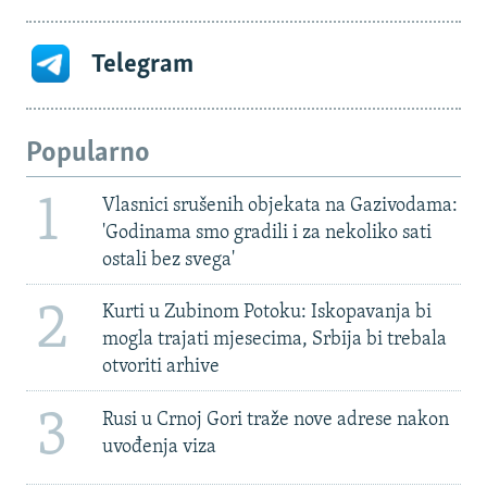
Telegram
Popularno
1
Vlasnici srušenih objekata na Gazivodama:
'Godinama smo gradili i za nekoliko sati
ostali bez svega'
2
Kurti u Zubinom Potoku: Iskopavanja bi
mogla trajati mjesecima, Srbija bi trebala
otvoriti arhive
3
Rusi u Crnoj Gori traže nove adrese nakon
uvođenja viza