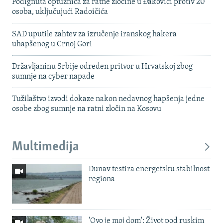
Podignuta optužnica za ratne zločine u Đakovici protiv 20
osoba, uključujući Radoičića
SAD uputile zahtev za izručenje iranskog hakera
uhapšenog u Crnoj Gori
Državljaninu Srbije određen pritvor u Hrvatskoj zbog
sumnje na cyber napade
Tužilaštvo izvodi dokaze nakon nedavnog hapšenja jedne
osobe zbog sumnje na ratni zločin na Kosovu
Multimedija
Dunav testira energetsku stabilnost
regiona
'Ovo je moj dom': Život pod ruskim