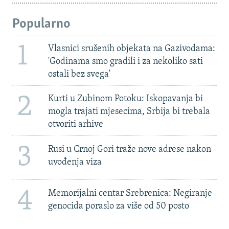
Popularno
1
Vlasnici srušenih objekata na Gazivodama:
'Godinama smo gradili i za nekoliko sati
ostali bez svega'
2
Kurti u Zubinom Potoku: Iskopavanja bi
mogla trajati mjesecima, Srbija bi trebala
otvoriti arhive
3
Rusi u Crnoj Gori traže nove adrese nakon
uvođenja viza
4
Memorijalni centar Srebrenica: Negiranje
genocida poraslo za više od 50 posto