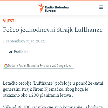
Dostupni
linkovi
Pređite
VIJESTI
na
VIJESTI
Počeo jednodnevni štrajk Lufthanze
glavni
BOSNA I HERCEGOVINA
sadržaj
7. septembar/rujan, 2012.
SRBIJA
Pređite
na
KOSOVO
Podijelite
glavnu
CRNA GORA
navigaciju
Dodajte Radio Slobodna Evropa u vaš Google izvor
Pređite
VIZUELNO
na
PODCASTI
VIDEO
pretragu
Letačko osoblje ''Lufthanze'' počelo je u ponoć 24-satni
RAT U UKRAJINI
FOTOGALERIJE
generalni štrajk širom Njemačke, zbog koga je
KINA NA BALKANU
otkazano oko 1.200 planiranih letova .
INFOGRAFIKE
RSE PRIČE IZ SVIJETA
Više od 18.000 radnika ove avio kompanije, u borbi za