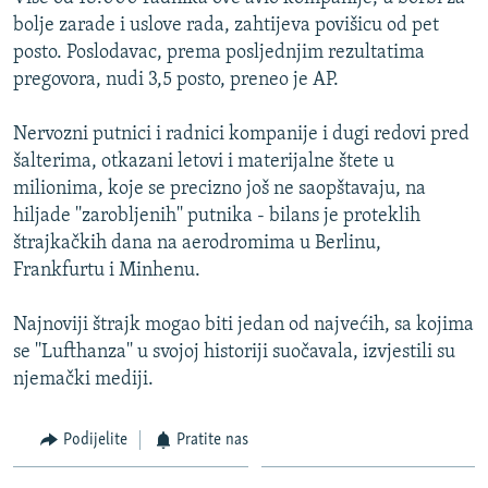
ISPRIČAJ MI
bolje zarade i uslove rada, zahtijeva povišicu od pet
posto. Poslodavac, prema posljednjim rezultatima
DNEVNO@RSE
pregovora, nudi 3,5 posto, preneo je AP.
SPECIJALI RSE
Nervozni putnici i radnici kompanije i dugi redovi pred
VIŠE OD NASLOVA
PRATITE NAS
šalterima, otkazani letovi i materijalne štete u
GENOCID U SREBRENICI
milionima, koje se precizno još ne saopštavaju, na
hiljade ''zarobljenih'' putnika - bilans je proteklih
POPLAVE I KLIZIŠTA U BIH 2024.
štrajkačkih dana na aerodromima u Berlinu,
TV LIBERTY
Sve RFE/RL stranice
Frankfurtu i Minhenu.
POST SCRIPTUM
Najnoviji štrajk mogao biti jedan od najvećih, sa kojima
MOJA EVROPA
se ''Lufthanza'' u svojoj historiji suočavala, izvjestili su
TRI DECENIJE OD RATA U BIH
njemački mediji.
SVE KARTE DEJTONA
Podijelite
Pratite nas
NASTANAK I RASPAD JUGOSLAVIJE