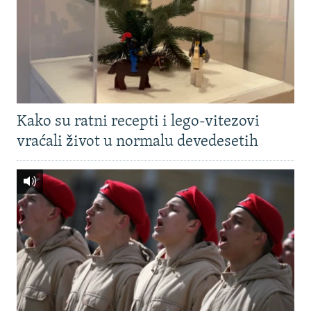
Kako su ratni recepti i lego-vitezovi
vraćali život u normalu devedesetih