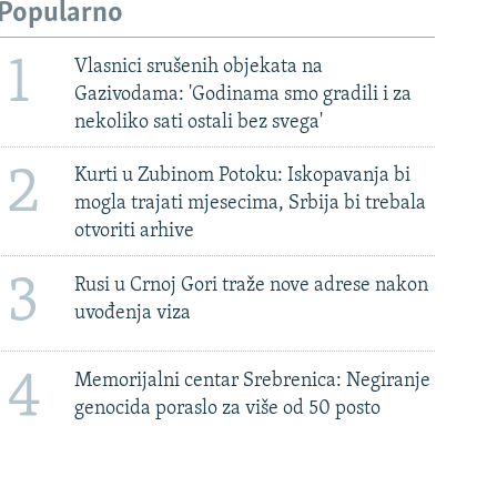
Popularno
1
Vlasnici srušenih objekata na
Gazivodama: 'Godinama smo gradili i za
nekoliko sati ostali bez svega'
2
Kurti u Zubinom Potoku: Iskopavanja bi
mogla trajati mjesecima, Srbija bi trebala
otvoriti arhive
3
Rusi u Crnoj Gori traže nove adrese nakon
uvođenja viza
4
Memorijalni centar Srebrenica: Negiranje
genocida poraslo za više od 50 posto