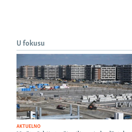
U fokusu
AKTUELNO