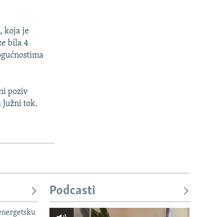
 koja je
e bila 4
mogućnostima
ni poziv
 Južni tok.
Podcasti
 energetsku