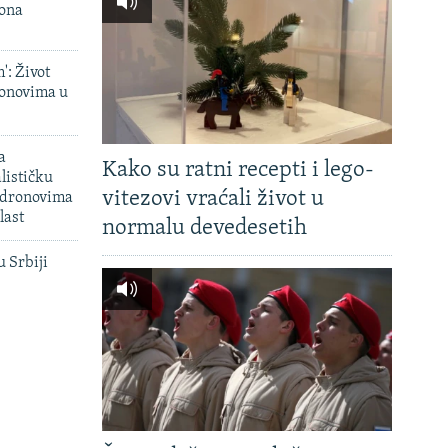
iona
': Život
onovima u
a
Kako su ratni recepti i lego-
lističku
vitezovi vraćali život u
 dronovima
last
normalu devedesetih
u Srbiji