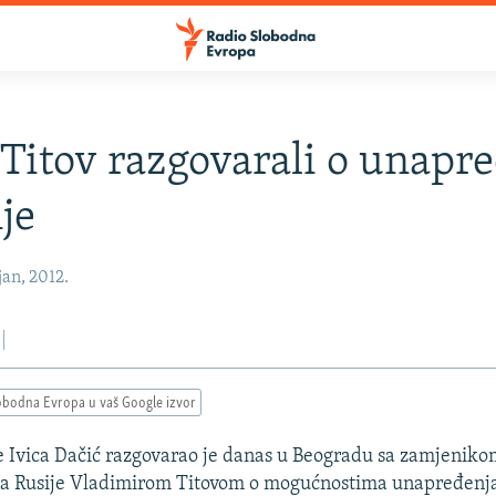
 Titov razgovarali o unapr
je
an, 2012.
obodna Evropa u vaš Google izvor
e Ivica Dačić razgovarao je danas u Beogradu sa zamjeniko
ova Rusije Vladimirom Titovom o mogućnostima unapređenj