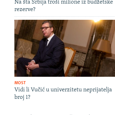
Na šta Srbija troši milione iz budžetske
rezerve?
MOST
Vidi li Vučić u univerzitetu neprijatelja
broj 1?