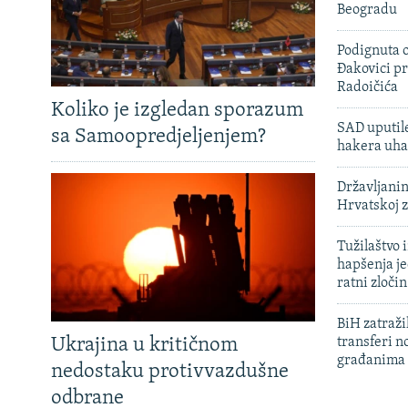
Beogradu
Podignuta o
Đakovici pr
Radoičića
Koliko je izgledan sporazum
SAD uputile
sa Samoopredjeljenjem?
hakera uha
Državljanin
Hrvatskoj 
Tužilaštvo
hapšenja j
ratni zloči
BiH zatražil
Ukrajina u kritičnom
transferi n
građanima
nedostaku protivvazdušne
odbrane