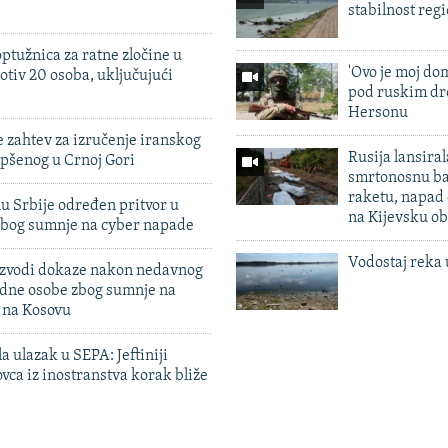
stabilnost reg
ptužnica za ratne zločine u
'Ovo je moj dom
otiv 20 osoba, uključujući
pod ruskim dr
Hersonu
 zahtev za izručenje iranskog
Rusija lansiral
pšenog u Crnoj Gori
smrtonosnu ba
raketu, napad
u Srbije određen pritvor u
na Kijevsku ob
zbog sumnje na cyber napade
Vodostaj reka 
 izvodi dokaze nakon nedavnog
edne osobe zbog sumnje na
n na Kosovu
a ulazak u SEPA: Jeftiniji
ovca iz inostranstva korak bliže