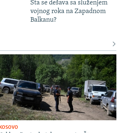
Šta se dešava sa služenjem
vojnog roka na Zapadnom
Balkanu?
KOSOVO