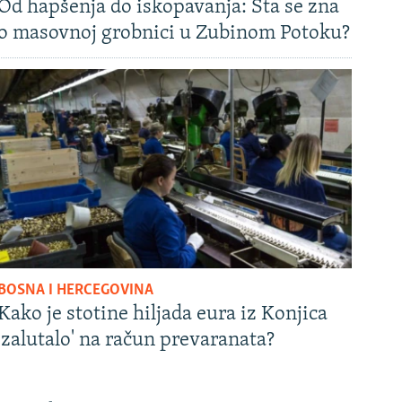
Od hapšenja do iskopavanja: Šta se zna
o masovnoj grobnici u Zubinom Potoku?
BOSNA I HERCEGOVINA
Kako je stotine hiljada eura iz Konjica
'zalutalo' na račun prevaranata?