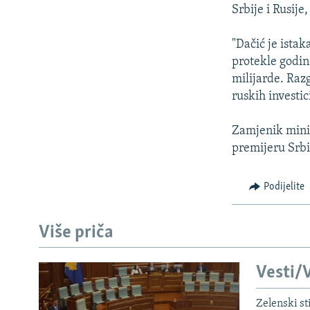
ISPRIČAJ MI
Srbije i Rusije,
DNEVNO@RSE
"Dačić je ista
SPECIJALI RSE
protekle godine
VIŠE OD NASLOVA
milijarde. Raz
ruskih investic
GENOCID U SREBRENICI
POPLAVE I KLIZIŠTA U BIH 2024.
Zamjenik minis
premijeru Srbi
TV LIBERTY
POST SCRIPTUM
Podijelite
MOJA EVROPA
TRI DECENIJE OD RATA U BIH
Više priča
SVE KARTE DEJTONA
Vesti/V
NASTANAK I RASPAD JUGOSLAVIJE
Zelenski st