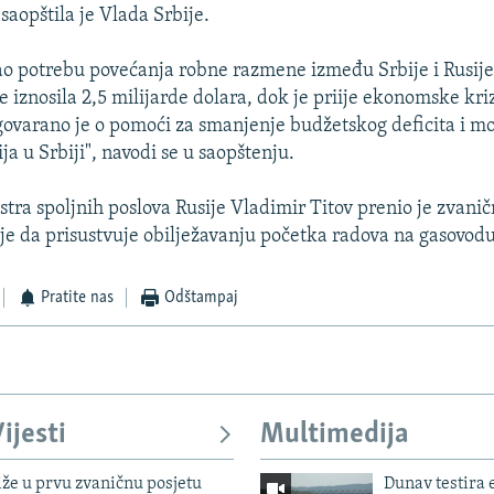
 saopštila je Vlada Srbije.
kao potrebu povećanja robne razmene između Srbije i Rusije,
 iznosila 2,5 milijarde dolara, dok je priije ekonomske kriz
govarano je o pomoći za smanjenje budžetskog deficita i 
ija u Srbiji", navodi se u saopštenju.
tra spoljnih poslova Rusije Vladimir Titov prenio je zvanič
je da prisustvuje obilježavanju početka radova na gasovodu
Pratite nas
Odštampaj
ijesti
Multimedija
iže u prvu zvaničnu posjetu
Dunav testira