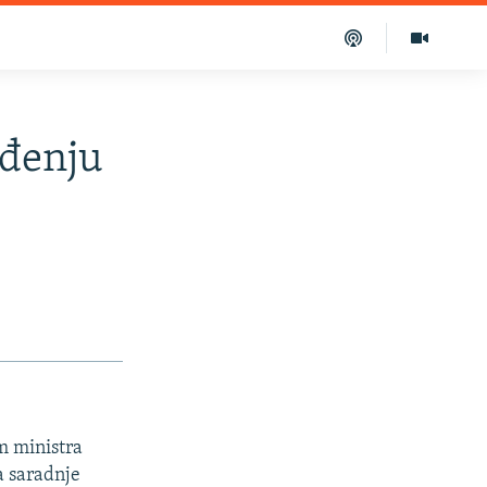
eđenju
m ministra
a saradnje