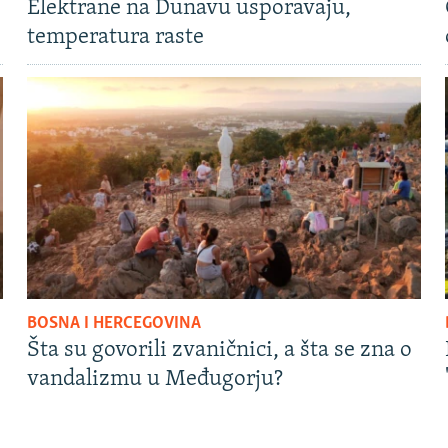
Elektrane na Dunavu usporavaju,
temperatura raste
BOSNA I HERCEGOVINA
Šta su govorili zvaničnici, a šta se zna o
vandalizmu u Međugorju?