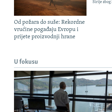
Sirije zbog
Od požara do suše: Rekordne
vrućine pogađaju Evropu i
prijete proizvodnji hrane
U fokusu