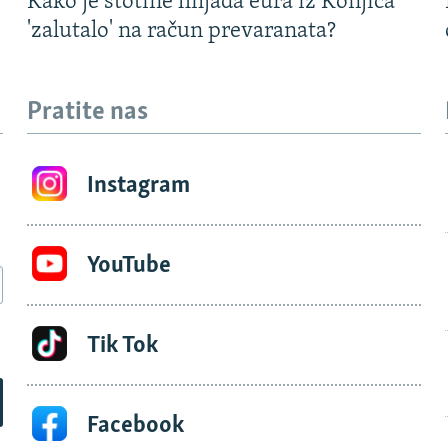
Kako je stotine hiljada eura iz Konjica
'zalutalo' na račun prevaranata?
Pratite nas
Instagram
YouTube
Tik Tok
Facebook