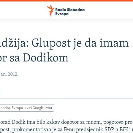
žija: Glupost je da imam
or sa Dodikom
an, 2012.
obodna Evropa u vaš Google izvor
orad Dodik ima bilo kakav dogovor sa mnom, pogotovo preć
upost, prokomentarisao je za Fenu predsjednik SDP-a BiH i 