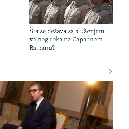
Šta se dešava sa služenjem
vojnog roka na Zapadnom
Balkanu?