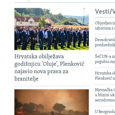
Vesti/V
Objavljen i
izborima s
Demokratski
predsedni
Hrvatska obilježava
Šef UN-a za
pogubio na
godišnjicu 'Oluje', Plenković
najavio nova prava za
Hrvatska ob
branitelje
Plenković n
Njemačka is
u blizini u
aerodromu
U Beogradu