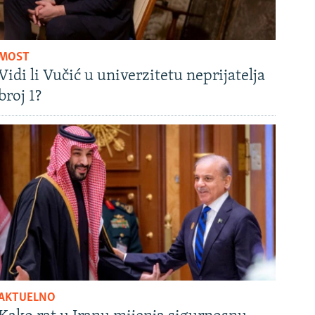
MOST
Vidi li Vučić u univerzitetu neprijatelja
broj 1?
AKTUELNO