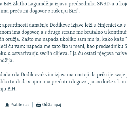
va BiH Zlatko Lagumdžija izjavu predsednika SNSD-a u kojo
ma prećutni dogovor o rušenju BiH".
z apsurdnosti današnje Dodikove izjave leži u činjenici da s
mnom ima dogovor, a s druge strane me brutalno u kontinui
vih oružja. Zašto me napada ukoliko sam mu ja, kako kaže 
Reći ću vam: napada me zato što u meni, kao predsedniku S
u u ostvarivanju svojih ciljeva. I ja ću ostati njegova najv
mdžija.
dodao da Dodik ovakvim izjavama nastoji da prikrije svoje 
liko tvrdi da s njim ima prećutni dogovor, jasno kaže s kim
nju BiH.
Pratite nas
Odštampaj