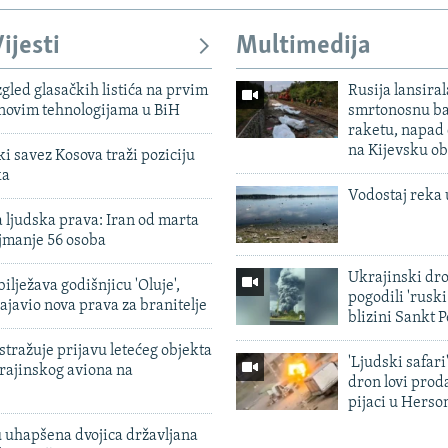
ijesti
Multimedija
zgled glasačkih listića na prvim
Rusija lansiral
 novim tehnologijama u BiH
smrtonosnu ba
raketu, napad
na Kijevsku ob
 savez Kosova traži poziciju
ka
Vodostaj reka 
 ljudska prava: Iran od marta
jmanje 56 osoba
Ukrajinski dr
ilježava godišnjicu 'Oluje',
pogodili 'rusk
ajavio nova prava za branitelje
blizini Sankt 
tražuje prijavu letećeg objekta
'Ljudski safari
krajinskog aviona na
dron lovi prod
pijaci u Herso
 uhapšena dvojica državljana