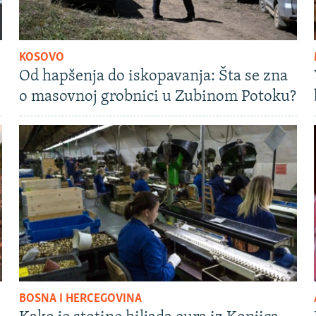
KOSOVO
Od hapšenja do iskopavanja: Šta se zna
o masovnoj grobnici u Zubinom Potoku?
BOSNA I HERCEGOVINA