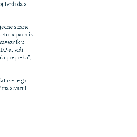
j tvrdi da s
 jedne strane
tetu napada iz
"saveznik u
DP-a, vidi
eća prepreka",
jatake te ga
 ima stvarni