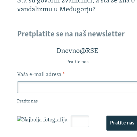
Šta su govorili zvaničnici, a šta se zna o
vandalizmu u Međugorju?
Pretplatite se na naš newsletter
Dnevno@RSE
Pratite nas
Vaša e-mail adresa
*
Pratite nas
Pratite nas