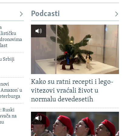
Podcasti
a
lističku
 dronovima
last
u Srbiji
Kako su ratni recepti i lego-
onovi
vitezovi vraćali život u
i Amazon' u
Peterburga
normalu devedesetih
': Ruski
avača na
nu