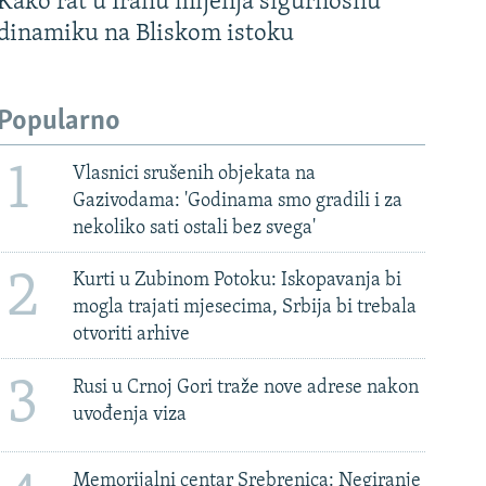
Kako rat u Iranu mijenja sigurnosnu
dinamiku na Bliskom istoku
Popularno
1
Vlasnici srušenih objekata na
Gazivodama: 'Godinama smo gradili i za
nekoliko sati ostali bez svega'
2
Kurti u Zubinom Potoku: Iskopavanja bi
mogla trajati mjesecima, Srbija bi trebala
otvoriti arhive
3
Rusi u Crnoj Gori traže nove adrese nakon
uvođenja viza
Memorijalni centar Srebrenica: Negiranje