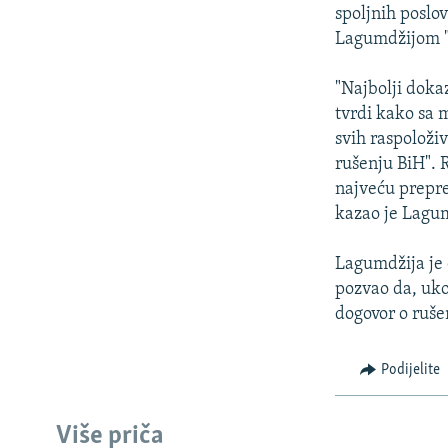
ISPRIČAJ MI
spoljnih poslo
DNEVNO@RSE
Lagumdžijom "i
SPECIJALI RSE
"Najbolji doka
VIŠE OD NASLOVA
tvrdi kako sa 
svih raspoloži
GENOCID U SREBRENICI
rušenju BiH". 
POPLAVE I KLIZIŠTA U BIH 2024.
najveću preprek
kazao je Lagu
TV LIBERTY
POST SCRIPTUM
Lagumdžija je 
pozvao da, uko
MOJA EVROPA
dogovor o ruše
TRI DECENIJE OD RATA U BIH
SVE KARTE DEJTONA
Podijelite
NASTANAK I RASPAD JUGOSLAVIJE
Više priča