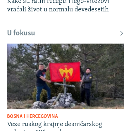
Kako su ratni recepti i lego-vitezovi
vraćali život u normalu devedesetih
U fokusu
BOSNA I HERCEGOVINA
Veze ruskog krajnje desničarskog