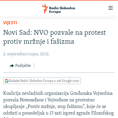
Dostupni
linkovi
Pređite
VIJESTI
na
VIJESTI
Novi Sad: NVO pozvale na protest
glavni
BOSNA I HERCEGOVINA
sadržaj
protiv mržnje i fašizma
SRBIJA
Pređite
na
2. septembar/rujan, 2012.
KOSOVO
glavnu
CRNA GORA
Podijelite
navigaciju
Pređite
VIZUELNO
na
Dodajte Radio Slobodna Evropa u vaš Google izvor
PODCASTI
VIDEO
pretragu
Koalicija nevladinih organizacija Građanska Vojvodina
RAT U UKRAJINI
FOTOGALERIJE
pozvala Novosađane i Vojvođane na protestno
KINA NA BALKANU
INFOGRAFIKE
okupljanje „Protiv mržnje, stop fašizmu“, koje će se
održati u ponedeljak u 17 sati ispred zgrade Filozofskog
RSE PRIČE IZ SVIJETA