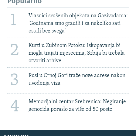
Popularno
1
Vlasnici srušenih objekata na Gazivodama:
'Godinama smo gradili i za nekoliko sati
ostali bez svega'
2
Kurti u Zubinom Potoku: Iskopavanja bi
mogla trajati mjesecima, Srbija bi trebala
otvoriti arhive
3
Rusi u Crnoj Gori traže nove adrese nakon
uvođenja viza
4
Memorijalni centar Srebrenica: Negiranje
genocida poraslo za više od 50 posto