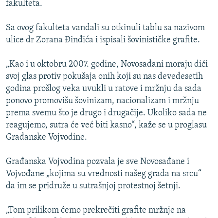
fakulteta.
ISPRIČAJ MI
DNEVNO@RSE
Sa ovog fakulteta vandali su otkinuli tablu sa nazivom
ulice dr Zorana Đinđića i ispisali šovinističke grafite.
SPECIJALI RSE
VIŠE OD NASLOVA
„Kao i u oktobru 2007. godine, Novosađani moraju dići
PRATITE NAS
svoj glas protiv pokušaja onih koji su nas devedesetih
GENOCID U SREBRENICI
godina prošlog veka uvukli u ratove i mržnju da sada
POPLAVE I KLIZIŠTA U BIH 2024.
ponovo promovišu šovinizam, nacionalizam i mržnju
prema svemu što je drugo i drugačije. Ukoliko sada ne
TV LIBERTY
Sve RFE/RL stranice
reagujemo, sutra će već biti kasno“, kaže se u proglasu
POST SCRIPTUM
Građanske Vojvodine.
MOJA EVROPA
Građanska Vojvodina pozvala je sve Novosađane i
TRI DECENIJE OD RATA U BIH
Vojvođane „kojima su vrednosti našeg grada na srcu“
SVE KARTE DEJTONA
da im se pridruže u sutrašnjoj protestnoj šetnji.
NASTANAK I RASPAD JUGOSLAVIJE
„Tom prilikom ćemo prekrečiti grafite mržnje na