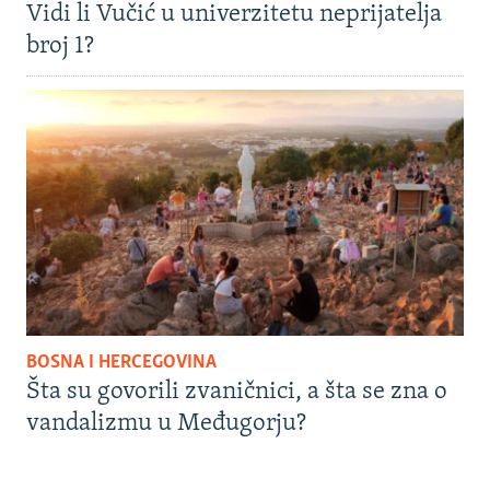
Vidi li Vučić u univerzitetu neprijatelja
broj 1?
BOSNA I HERCEGOVINA
Šta su govorili zvaničnici, a šta se zna o
vandalizmu u Međugorju?