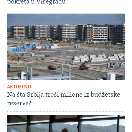
pokreta u Višegradu
AKTUELNO
Na šta Srbija troši milione iz budžetske
rezerve?