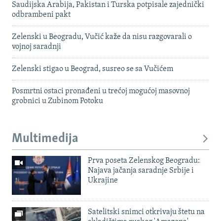
Saudijska Arabija, Pakistan i Turska potpisale zajednički
odbrambeni pakt
Zelenski u Beogradu, Vučić kaže da nisu razgovarali o
vojnoj saradnji
Zelenski stigao u Beograd, susreo se sa Vučićem
Posmrtni ostaci pronađeni u trećoj mogućoj masovnoj
grobnici u Zubinom Potoku
Multimedija
Prva poseta Zelenskog Beogradu:
Najava jačanja saradnje Srbije i
Ukrajine
Satelitski snimci otkrivaju štetu na