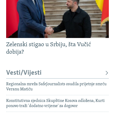
Zelenski stigao u Srbiju, šta Vučić
dobija?
Vesti/Vijesti
Regionalna mreža SafeJournalists osudila prijetnje smrću
Veranu Matiću
Konstitutivna sjednica Skupštine Kosova odložena, Kurti
ponovo traži 'dodatno vrijeme' za dogovor