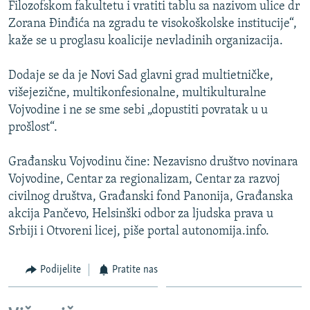
Filozofskom fakultetu i vratiti tablu sa nazivom ulice dr
Zorana Đinđića na zgradu te visokoškolske institucije“,
kaže se u proglasu koalicije nevladinih organizacija.
Dodaje se da je Novi Sad glavni grad multietničke,
višejezične, multikonfesionalne, multikulturalne
Vojvodine i ne se sme sebi „dopustiti povratak u u
prošlost“.
Građansku Vojvodinu čine: Nezavisno društvo novinara
Vojvodine, Centar za regionalizam, Centar za razvoj
civilnog društva, Građanski fond Panonija, Građanska
akcija Pančevo, Helsinški odbor za ljudska prava u
Srbiji i Otvoreni licej, piše portal autonomija.info.
Podijelite
Pratite nas