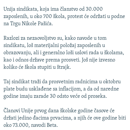
ISPRIČAJ MI
Unija sindikata, koja ima članstvo od 30.000
DNEVNO@RSE
zaposlenih, u oko 700 škola, protest će održati u podne
na Trgu Nikole Pašića.
SPECIJALI RSE
VIŠE OD NASLOVA
Razlozi za nezaovoljstvo su, kako navode u tom
PRATITE NAS
sindikatu, loš materijalni položaj zaposlenih u
GENOCID U SREBRENICI
obrazovanju, ali i generalno loši uslovi rada u školama,
POPLAVE I KLIZIŠTA U BIH 2024.
kao i odnos države prema prosveti. Još nije izvesno
koliko će škola stupiti u štrajk.
TV LIBERTY
Sve RFE/RL stranice
POST SCRIPTUM
Taj sindikat traži da prosvetnim radnicima u oktobru
plate budu usklađene sa inflacijom, a da od naredne
MOJA EVROPA
godine imaju zarade 30 odsto veće od proseka.
TRI DECENIJE OD RATA U BIH
SVE KARTE DEJTONA
Članovi Unije prvog dana školske godine časove će
držati jedino đacima prvacima, a njih će ove godine biti
NASTANAK I RASPAD JUGOSLAVIJE
oko 73.000, navodi Beta.