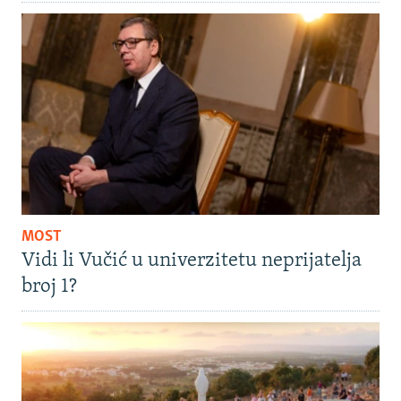
MOST
Vidi li Vučić u univerzitetu neprijatelja
broj 1?