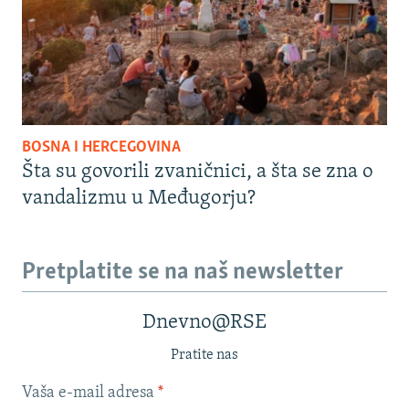
BOSNA I HERCEGOVINA
Šta su govorili zvaničnici, a šta se zna o
vandalizmu u Međugorju?
Pretplatite se na naš newsletter
Dnevno@RSE
Pratite nas
Vaša e-mail adresa
*