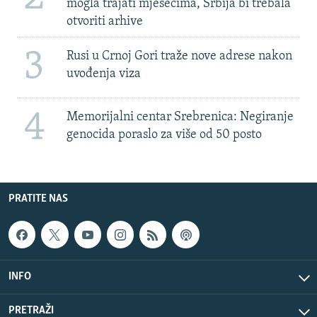
mogla trajati mjesecima, Srbija bi trebala
otvoriti arhive
3
Rusi u Crnoj Gori traže nove adrese nakon
uvođenja viza
4
Memorijalni centar Srebrenica: Negiranje
genocida poraslo za više od 50 posto
PRATITE NAS
INFO
PRETRAŽI