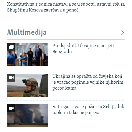
Konstitutivna sjednica nastavlja se u subotu, ustavni rok za
Skupštinu Kosova završava u ponoć
Multimedija
Predsjednik Ukrajine u posjeti
Beogradu
Ukrajina se oprašta od čovjeka koji
je vraćao poginule vojnike njihovim
porodicama
Vatrogasci gase požare u Srbiji, dok
toplotni talas ne jenjava