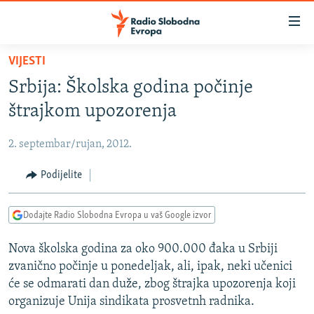
Dostupni
linkovi
Pređite
VIJESTI
na
VIJESTI
Srbija: Školska godina počinje
glavni
BOSNA I HERCEGOVINA
sadržaj
štrajkom upozorenja
SRBIJA
Pređite
na
2. septembar/rujan, 2012.
KOSOVO
glavnu
CRNA GORA
Podijelite
navigaciju
Pređite
VIZUELNO
na
Dodajte Radio Slobodna Evropa u vaš Google izvor
PODCASTI
VIDEO
pretragu
Nova školska godina za oko 900.000 đaka u Srbiji
RAT U UKRAJINI
FOTOGALERIJE
zvanično počinje u ponedeljak, ali, ipak, neki učenici
KINA NA BALKANU
INFOGRAFIKE
će se odmarati dan duže, zbog štrajka upozorenja koji
organizuje Unija sindikata prosvetnh radnika.
RSE PRIČE IZ SVIJETA