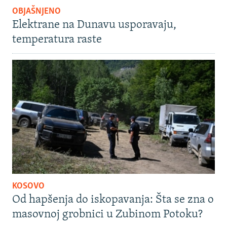
OBJAŠNJENO
Elektrane na Dunavu usporavaju,
temperatura raste
KOSOVO
Od hapšenja do iskopavanja: Šta se zna o
masovnoj grobnici u Zubinom Potoku?