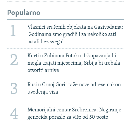
Popularno
1
Vlasnici srušenih objekata na Gazivodama:
'Godinama smo gradili i za nekoliko sati
ostali bez svega'
2
Kurti u Zubinom Potoku: Iskopavanja bi
mogla trajati mjesecima, Srbija bi trebala
otvoriti arhive
3
Rusi u Crnoj Gori traže nove adrese nakon
uvođenja viza
4
Memorijalni centar Srebrenica: Negiranje
genocida poraslo za više od 50 posto