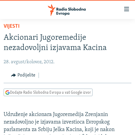
Dostupni
linkovi
Pređite
VIJESTI
na
VIJESTI
Akcionari Jugoremedije
glavni
BOSNA I HERCEGOVINA
sadržaj
nezadovoljni izjavama Kacina
SRBIJA
Pređite
na
28. avgust/kolovoz, 2012.
KOSOVO
glavnu
CRNA GORA
Podijelite
navigaciju
Pređite
VIZUELNO
na
Dodajte Radio Slobodna Evropa u vaš Google izvor
PODCASTI
VIDEO
pretragu
RAT U UKRAJINI
FOTOGALERIJE
Udruženje akcionara Jugoremedija Zrenjanin
KINA NA BALKANU
INFOGRAFIKE
nezadovoljno je izjavama izvestioca Evropskog
parlamenta za Srbiju Jelka Kacina, koji je nakon
RSE PRIČE IZ SVIJETA