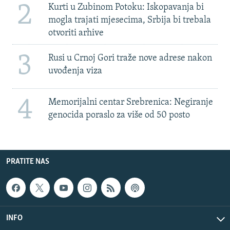
2
Kurti u Zubinom Potoku: Iskopavanja bi
mogla trajati mjesecima, Srbija bi trebala
otvoriti arhive
3
Rusi u Crnoj Gori traže nove adrese nakon
uvođenja viza
4
Memorijalni centar Srebrenica: Negiranje
genocida poraslo za više od 50 posto
PRATITE NAS
INFO