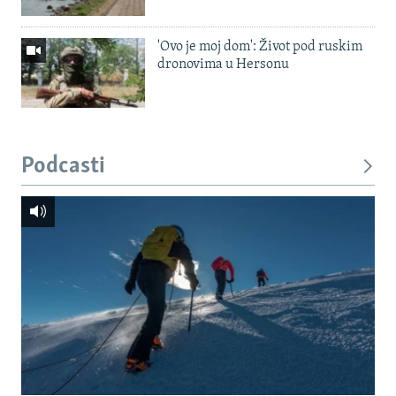
'Ovo je moj dom': Život pod ruskim
dronovima u Hersonu
Podcasti