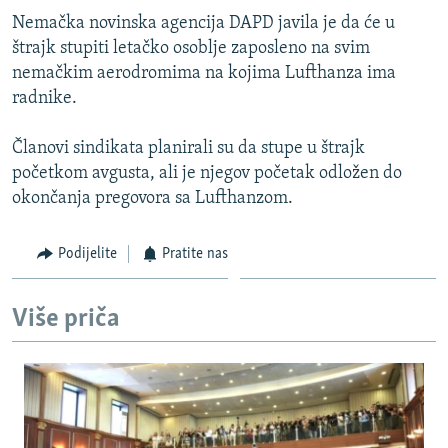
ISPRIČAJ MI
Nemačka novinska agencija DAPD javila je da će u
štrajk stupiti letačko osoblje zaposleno na svim
DNEVNO@RSE
nemačkim aerodromima na kojima Lufthanza ima
SPECIJALI RSE
radnike.
VIŠE OD NASLOVA
PRATITE NAS
Članovi sindikata planirali su da stupe u štrajk
GENOCID U SREBRENICI
početkom avgusta, ali je njegov početak odložen do
okončanja pregovora sa Lufthanzom.
POPLAVE I KLIZIŠTA U BIH 2024.
TV LIBERTY
Sve RFE/RL stranice
Podijelite
Pratite nas
POST SCRIPTUM
MOJA EVROPA
Više priča
TRI DECENIJE OD RATA U BIH
SVE KARTE DEJTONA
NASTANAK I RASPAD JUGOSLAVIJE