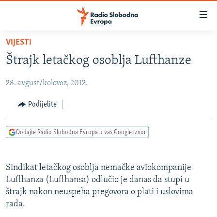
Dostupni
linkovi
Pređite
VIJESTI
na
VIJESTI
Štrajk letačkog osoblja Lufthanze
glavni
BOSNA I HERCEGOVINA
sadržaj
28. avgust/kolovoz, 2012.
SRBIJA
Pređite
na
KOSOVO
Podijelite
glavnu
CRNA GORA
navigaciju
Dodajte Radio Slobodna Evropa u vaš Google izvor
Pređite
VIZUELNO
na
PODCASTI
VIDEO
pretragu
Sindikat letačkog osoblja nemačke aviokompanije
RAT U UKRAJINI
FOTOGALERIJE
Lufthanza (Lufthansa) odlučio je danas da stupi u
KINA NA BALKANU
štrajk nakon neuspeha pregovora o plati i uslovima
INFOGRAFIKE
rada.
RSE PRIČE IZ SVIJETA