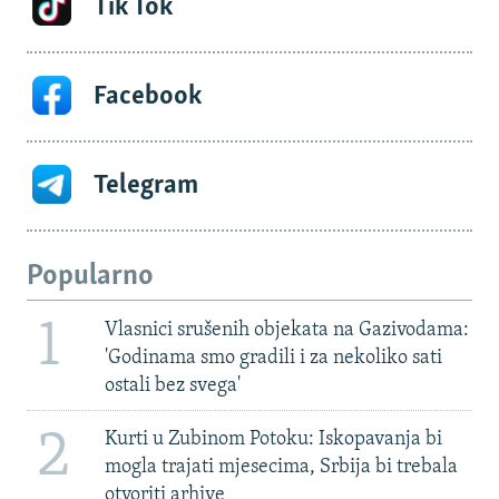
Tik Tok
Facebook
Telegram
Popularno
1
Vlasnici srušenih objekata na Gazivodama:
'Godinama smo gradili i za nekoliko sati
ostali bez svega'
2
Kurti u Zubinom Potoku: Iskopavanja bi
mogla trajati mjesecima, Srbija bi trebala
otvoriti arhive