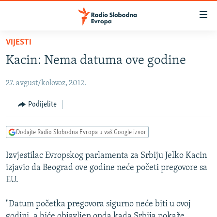
Dostupni
linkovi
Pređite
VIJESTI
na
VIJESTI
Kacin: Nema datuma ove godine
glavni
BOSNA I HERCEGOVINA
sadržaj
27. avgust/kolovoz, 2012.
SRBIJA
Pređite
na
KOSOVO
Podijelite
glavnu
CRNA GORA
navigaciju
Dodajte Radio Slobodna Evropa u vaš Google izvor
Pređite
VIZUELNO
na
Izvjestilac Evropskog parlamenta za Srbiju Jelko Kacin
PODCASTI
VIDEO
pretragu
izjavio da Beograd ove godine neće početi pregovore sa
RAT U UKRAJINI
FOTOGALERIJE
EU.
KINA NA BALKANU
INFOGRAFIKE
"Datum početka pregovora sigurno neće biti u ovoj
RSE PRIČE IZ SVIJETA
godini, a biće objavljen onda kada Srbija pokaže