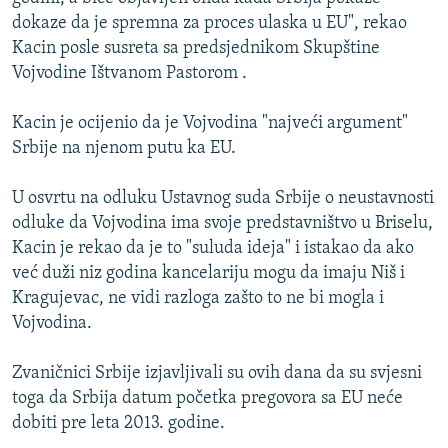
ISPRIČAJ MI
dokaze da je spremna za proces ulaska u EU", rekao
Kacin posle susreta sa predsjednikom Skupštine
DNEVNO@RSE
Vojvodine Ištvanom Pastorom .
SPECIJALI RSE
Kacin je ocijenio da je Vojvodina "najveći argument"
VIŠE OD NASLOVA
PRATITE NAS
Srbije na njenom putu ka EU.
GENOCID U SREBRENICI
U osvrtu na odluku Ustavnog suda Srbije o neustavnosti
POPLAVE I KLIZIŠTA U BIH 2024.
odluke da Vojvodina ima svoje predstavništvo u Briselu,
TV LIBERTY
Sve RFE/RL stranice
Kacin je rekao da je to "suluda ideja" i istakao da ako
POST SCRIPTUM
već duži niz godina kancelariju mogu da imaju Niš i
Kragujevac, ne vidi razloga zašto to ne bi mogla i
MOJA EVROPA
Vojvodina.
TRI DECENIJE OD RATA U BIH
Zvaničnici Srbije izjavljivali su ovih dana da su svjesni
SVE KARTE DEJTONA
toga da Srbija datum početka pregovora sa EU neće
NASTANAK I RASPAD JUGOSLAVIJE
dobiti pre leta 2013. godine.