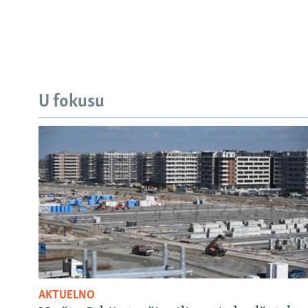
U fokusu
AKTUELNO