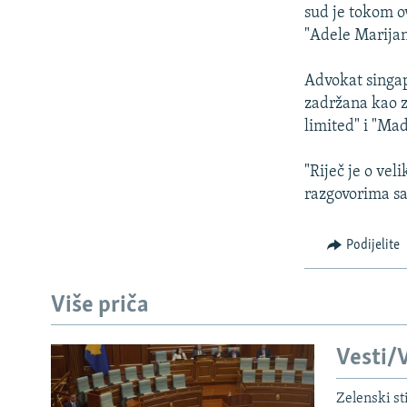
ISPRIČAJ MI
sud je tokom o
DNEVNO@RSE
"Adele Marijana
SPECIJALI RSE
Advokat singap
VIŠE OD NASLOVA
zadržana kao z
limited" i "Ma
GENOCID U SREBRENICI
POPLAVE I KLIZIŠTA U BIH 2024.
"Riječ je o ve
razgovorima sa
TV LIBERTY
POST SCRIPTUM
Podijelite
MOJA EVROPA
TRI DECENIJE OD RATA U BIH
Više priča
SVE KARTE DEJTONA
Vesti/V
NASTANAK I RASPAD JUGOSLAVIJE
Zelenski st