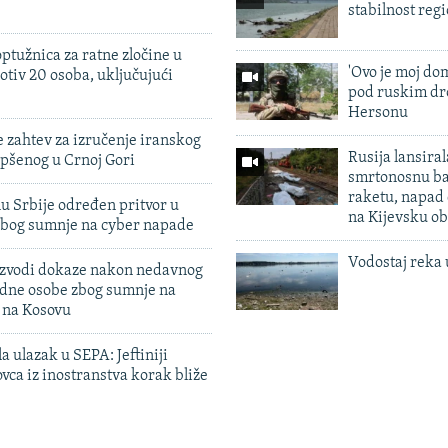
stabilnost reg
ptužnica za ratne zločine u
'Ovo je moj dom
otiv 20 osoba, uključujući
pod ruskim dr
Hersonu
 zahtev za izručenje iranskog
Rusija lansiral
pšenog u Crnoj Gori
smrtonosnu ba
raketu, napad
u Srbije određen pritvor u
na Kijevsku ob
zbog sumnje na cyber napade
Vodostaj reka 
 izvodi dokaze nakon nedavnog
edne osobe zbog sumnje na
n na Kosovu
a ulazak u SEPA: Jeftiniji
ovca iz inostranstva korak bliže