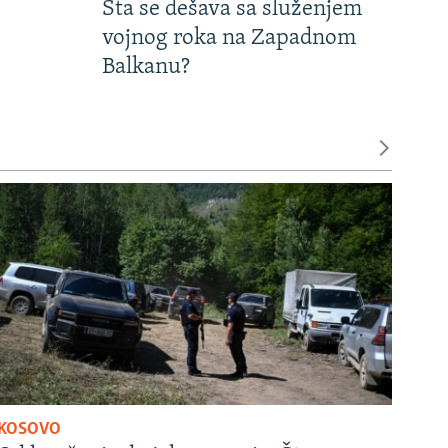
Šta se dešava sa služenjem
vojnog roka na Zapadnom
Balkanu?
KOSOVO