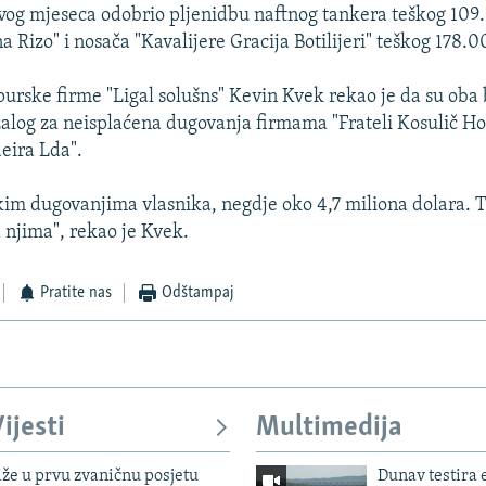
vog mjeseca odobrio pljenidbu naftnog tankera teškog 109
 Rizo" i nosača "Kavalijere Gracija Botilijeri" teškog 178.0
urske firme "Ligal solušns" Kevin Kvek rekao je da su oba
alog za neisplaćena dugovanja firmama "Frateli Kosulič H
deira Lda".
likim dugovanjima vlasnika, negdje oko 4,7 miliona dolara.
 njima", rekao je Kvek.
Pratite nas
Odštampaj
ijesti
Multimedija
iže u prvu zvaničnu posjetu
Dunav testira