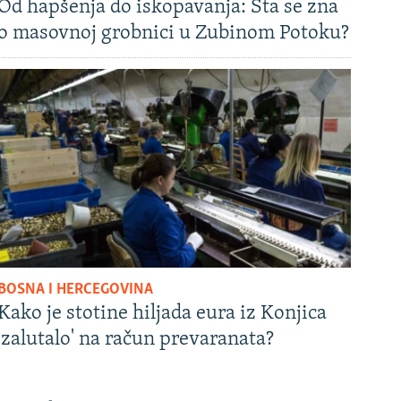
Od hapšenja do iskopavanja: Šta se zna
o masovnoj grobnici u Zubinom Potoku?
BOSNA I HERCEGOVINA
Kako je stotine hiljada eura iz Konjica
'zalutalo' na račun prevaranata?