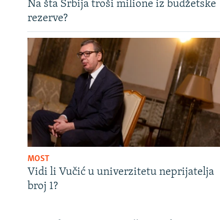
Na šta Srbija troši milione iz budžetske
rezerve?
MOST
Vidi li Vučić u univerzitetu neprijatelja
broj 1?