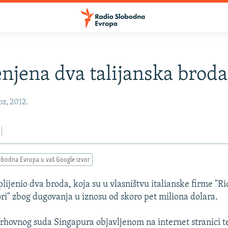
enjena dva talijanska broda
oz, 2012.
obodna Evropa u vaš Google izvor
lijenio dva broda, koja su u vlasništvu italianske firme "Ric
ri" zbog dugovanja u iznosu od skoro pet miliona dolara.
rhovnog suda Singapura objavljenom na internet stranici te 