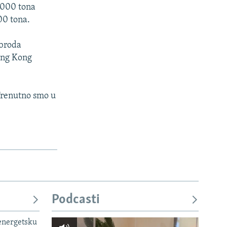
.000 tona
00 tona.
 broda
ong Kong
 Trenutno smo u
Podcasti
 energetsku