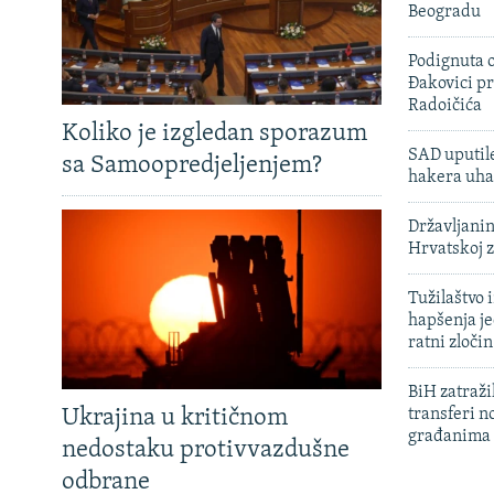
Beogradu
Podignuta o
Đakovici pr
Radoičića
Koliko je izgledan sporazum
SAD uputile
sa Samoopredjeljenjem?
hakera uha
Državljanin
Hrvatskoj 
Tužilaštvo
hapšenja j
ratni zloči
BiH zatražil
Ukrajina u kritičnom
transferi n
građanima
nedostaku protivvazdušne
odbrane