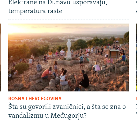
Elektrane na Dunavu usporavaju,
temperatura raste
BOSNA I HERCEGOVINA
Šta su govorili zvaničnici, a šta se zna o
vandalizmu u Međugorju?