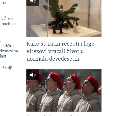
iona
': Život
onovima u
a
Kako su ratni recepti i lego-
lističku
vitezovi vraćali život u
 dronovima
last
normalu devedesetih
u Srbiji