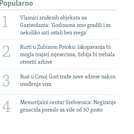
Popularno
1
Vlasnici srušenih objekata na
Gazivodama: 'Godinama smo gradili i za
nekoliko sati ostali bez svega'
2
Kurti u Zubinom Potoku: Iskopavanja bi
mogla trajati mjesecima, Srbija bi trebala
otvoriti arhive
3
Rusi u Crnoj Gori traže nove adrese nakon
uvođenja viza
4
Memorijalni centar Srebrenica: Negiranje
genocida poraslo za više od 50 posto