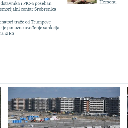
Hersonu
edstavnika i PIC-a poseban
emorijalni centar Srebrenica
enatori traže od Trumpove
cije ponovno uvođenje sankcija
ma iz RS