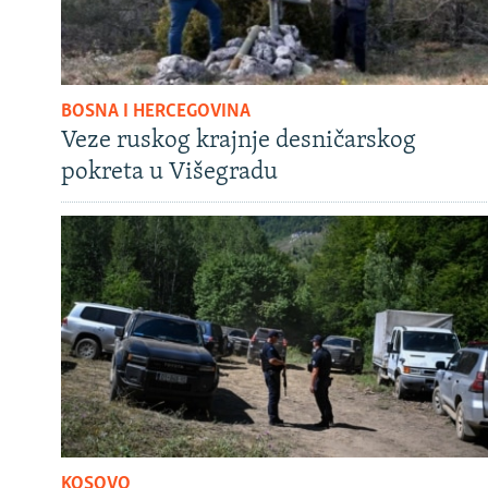
BOSNA I HERCEGOVINA
Veze ruskog krajnje desničarskog
pokreta u Višegradu
KOSOVO