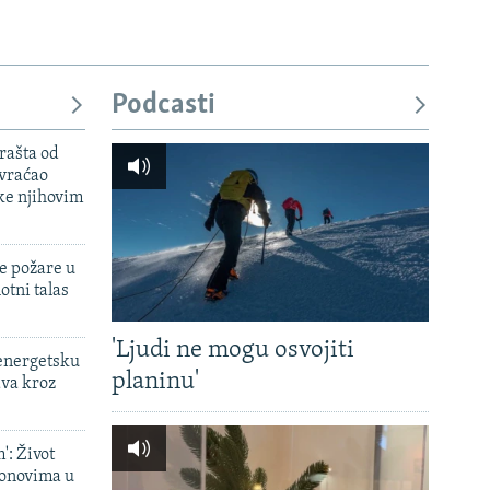
Podcasti
rašta od
 vraćao
ke njihovim
e požare u
otni talas
'Ljudi ne mogu osvojiti
 energetsku
planinu'
ava kroz
': Život
onovima u