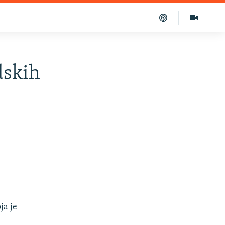
dskih
ja je