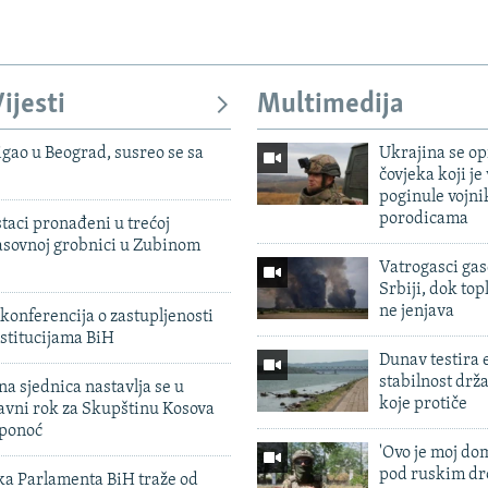
ijesti
Multimedija
igao u Beograd, susreo se sa
Ukrajina se op
čovjeka koji je
poginule vojni
porodicama
taci pronađeni u trećoj
sovnoj grobnici u Zubinom
Vatrogasci gas
Srbiji, dok topl
ne jenjava
konferencija o zastupljenosti
stitucijama BiH
Dunav testira
stabilnost drž
na sjednica nastavlja se u
koje protiče
avni rok za Skupštinu Kosova
 ponoć
'Ovo je moj dom
pod ruskim dr
ka Parlamenta BiH traže od