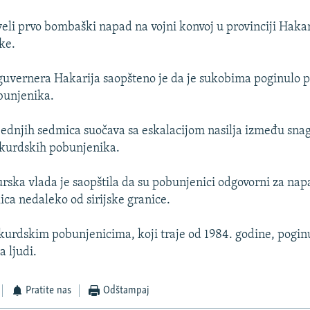
veli prvo bombaški napad na vojni konvoj u provinciji Haka
ke.
 guvernera Hakarija saopšteno je da je sukobima poginulo p
obunjenika.
jednjih sedmica suočava sa eskalacijom nasilja između sna
 kurdskih pobunjenika.
rska vlada je saopštila da su pobunjenici odgovorni za nap
ica nedaleko od sirijske granice.
 kurdskim pobunjenicima, koji traje od 1984. godine, poginu
a ljudi.
Pratite nas
Odštampaj