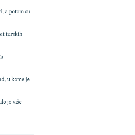
ri, a potom su
et turskih
ga
ad, u kome je
lo je više