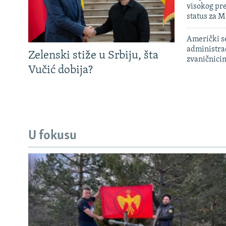
visokog pr
status za M
Američki s
administra
Zelenski stiže u Srbiju, šta
zvaničnici
Vučić dobija?
U fokusu