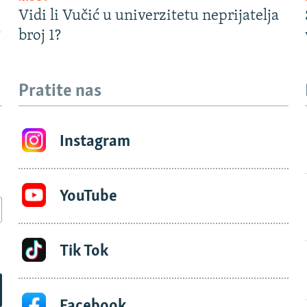
Vidi li Vučić u univerzitetu neprijatelja
?
broj 1?
Pratite nas
Instagram
YouTube
Tik Tok
Facebook