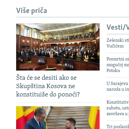
Više priča
Vesti/V
Zelenski st
Vučićem
Posmrtni os
mogućoj ma
Potoku
Šta će se desiti ako se
U Sarajevu 
Skupština Kosova ne
naroda u in
konstituiše do ponoći?
Konstitutiv
subotu, ust
završava u
Tri poslani