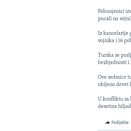
ISPRIČAJ MI
DNEVNO@RSE
Pobunjenici iz
pucali na vojni
SPECIJALI RSE
VIŠE OD NASLOVA
Iz kancelarije
vojnika i 16 p
GENOCID U SREBRENICI
POPLAVE I KLIZIŠTA U BIH 2024.
Turska se posl
bezbjednosti i
TV LIBERTY
POST SCRIPTUM
Ove sedmice tu
ubijeno devet l
MOJA EVROPA
TRI DECENIJE OD RATA U BIH
U konfliktu sa
SVE KARTE DEJTONA
desetina hiljad
NASTANAK I RASPAD JUGOSLAVIJE
Podijelite