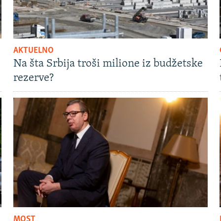
AKTUELNO
Na šta Srbija troši milione iz budžetske
rezerve?
MOST