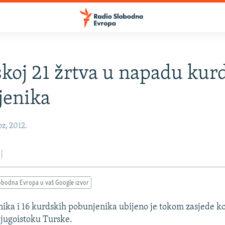
koj 21 žrtva u napadu kur
jenika
oz, 2012.
obodna Evropa u vaš Google izvor
jnika i 16 kurdskih pobunjenika ubijeno je tokom zasjede ko
 jugoistoku Turske.