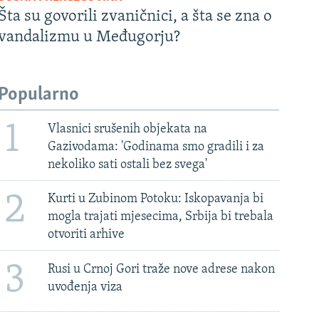
Šta su govorili zvaničnici, a šta se zna o
vandalizmu u Međugorju?
Popularno
1
Vlasnici srušenih objekata na
Gazivodama: 'Godinama smo gradili i za
nekoliko sati ostali bez svega'
2
Kurti u Zubinom Potoku: Iskopavanja bi
mogla trajati mjesecima, Srbija bi trebala
otvoriti arhive
3
Rusi u Crnoj Gori traže nove adrese nakon
uvođenja viza