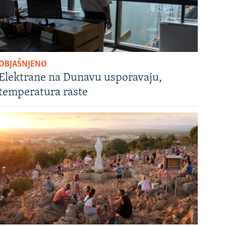
OBJAŠNJENO
Elektrane na Dunavu usporavaju,
temperatura raste