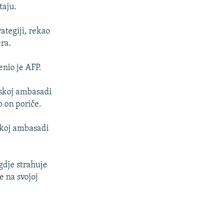
taju.
ategiji, rekao
era.
nio je AFP.
rskoj ambasadi
o on poriče.
rskoj ambasadi
gdje strahuje
 na svojoj