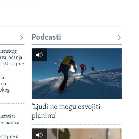
Podcasti
elenskog
va jačanja
e i Ukrajine
mci
 na
uskog
'Ljudi ne mogu osvojiti
planinu'
ustati u
je mantra'
krajine u