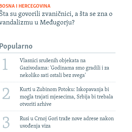
BOSNA I HERCEGOVINA
Šta su govorili zvaničnici, a šta se zna o
vandalizmu u Međugorju?
Popularno
1
Vlasnici srušenih objekata na
Gazivodama: 'Godinama smo gradili i za
nekoliko sati ostali bez svega'
2
Kurti u Zubinom Potoku: Iskopavanja bi
mogla trajati mjesecima, Srbija bi trebala
otvoriti arhive
3
Rusi u Crnoj Gori traže nove adrese nakon
uvođenja viza