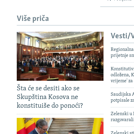
Više priča
Vesti/V
Regionalna 
prijetnje 
Konstituti
odložena, K
vrijeme' za
Šta će se desiti ako se
Saudijska A
Skupština Kosova ne
potpisale 
konstituiše do ponoći?
Zelenski u 
razgovarali
Zelenski st