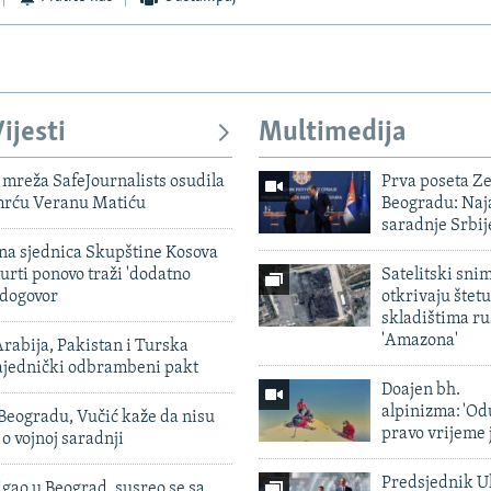
ijesti
Multimedija
mreža SafeJournalists osudila
Prva poseta Z
smrću Veranu Matiću
Beogradu: Naja
saradnje Srbij
vna sjednica Skupštine Kosova
urti ponovo traži 'dodatno
Satelitski sni
 dogovor
otkrivaju štetu
skladištima r
'Amazona'
rabija, Pakistan i Turska
zajednički odbrambeni pakt
Doajen bh.
alpinizma: 'Od
Beogradu, Vučić kaže da nisu
pravo vrijeme 
 o vojnoj saradnji
Predsjednik U
igao u Beograd, susreo se sa