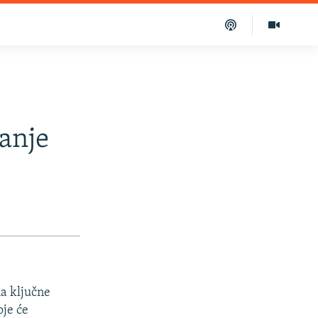
e
anje
ma ključne
oje će