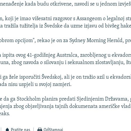
iznenađenje kada budu otkrivene, navodi se u jednom izvješ
, koji je imao višesatni razgovor s Assangeom o legalnoj str
a tražila tužitelja iz Švedske da uzme izjavu od bivšeg hak
brom opcijom", rekao je on za Sydney Morning Herald, pre
a ispita ovog 41-godišnjeg Australca, zarobljenog u ekvado
una, zbog navoda o silovanju i seksualnom zlostavljanju, št
i ga žele isporučiti Švedskoj, ali je on tražio azil u ekvado
da nisu uspjeli u svojoj namjeri.
e da ga Stockholm planira predati Sjedinjenim Državama, 
jenja zbog objavljivanja tajnih dokumenata američke vlade
eaks.
Pratite nas
Odštampaj