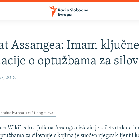
t Assangea: Imam ključn
acije o optužbama za silov
oz, 2012.
obodna Evropa u vaš Google izvor
ča WikiLeaksa Juliana Assangea izjavio je u četvrtak da i
ptužbama za silovanje s kojima je suočen njegov klijent i k