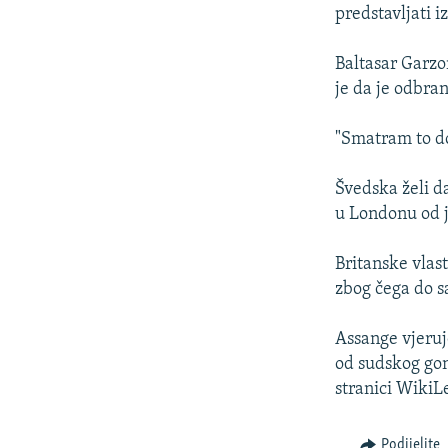
ISPRIČAJ MI
predstavljati 
DNEVNO@RSE
Baltasar Garzon
SPECIJALI RSE
je da je odbran
VIŠE OD NASLOVA
"Smatram to do
GENOCID U SREBRENICI
POPLAVE I KLIZIŠTA U BIH 2024.
Švedska želi d
u Londonu od j
TV LIBERTY
POST SCRIPTUM
Britanske vlast
zbog čega do sa
MOJA EVROPA
TRI DECENIJE OD RATA U BIH
Assange vjeruj
SVE KARTE DEJTONA
od sudskog gon
stranici WikiL
NASTANAK I RASPAD JUGOSLAVIJE
Podijelite