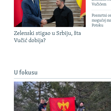
Vučićem
Posmrtni os
mogućoj ma
Potoku
Zelenski stigao u Srbiju, šta
Vučić dobija?
U fokusu