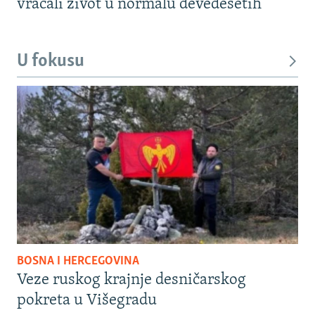
vraćali život u normalu devedesetih
U fokusu
BOSNA I HERCEGOVINA
Veze ruskog krajnje desničarskog
pokreta u Višegradu