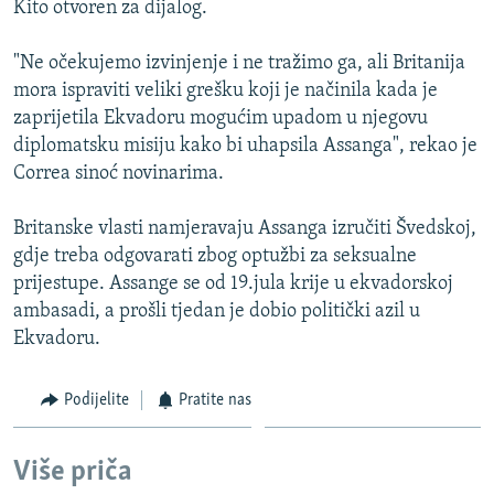
Kito otvoren za dijalog.
ISPRIČAJ MI
DNEVNO@RSE
"Ne očekujemo izvinjenje i ne tražimo ga, ali Britanija
mora ispraviti veliki grešku koji je načinila kada je
SPECIJALI RSE
zaprijetila Ekvadoru mogućim upadom u njegovu
VIŠE OD NASLOVA
diplomatsku misiju kako bi uhapsila Assanga", rekao je
PRATITE NAS
Correa sinoć novinarima.
GENOCID U SREBRENICI
POPLAVE I KLIZIŠTA U BIH 2024.
Britanske vlasti namjeravaju Assanga izručiti Švedskoj,
gdje treba odgovarati zbog optužbi za seksualne
TV LIBERTY
Sve RFE/RL stranice
prijestupe. Assange se od 19.jula krije u ekvadorskoj
POST SCRIPTUM
ambasadi, a prošli tjedan je dobio politički azil u
Ekvadoru.
MOJA EVROPA
TRI DECENIJE OD RATA U BIH
Podijelite
Pratite nas
SVE KARTE DEJTONA
NASTANAK I RASPAD JUGOSLAVIJE
Više priča