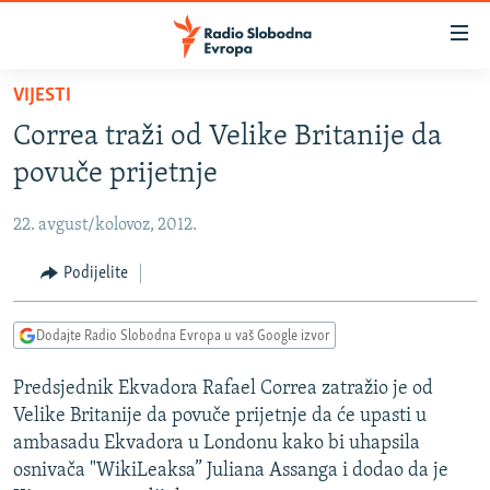
Dostupni
linkovi
Pređite
VIJESTI
na
VIJESTI
Correa traži od Velike Britanije da
glavni
BOSNA I HERCEGOVINA
sadržaj
povuče prijetnje
SRBIJA
Pređite
na
22. avgust/kolovoz, 2012.
KOSOVO
glavnu
CRNA GORA
Podijelite
navigaciju
Pređite
VIZUELNO
na
Dodajte Radio Slobodna Evropa u vaš Google izvor
PODCASTI
VIDEO
pretragu
Predsjednik Ekvadora Rafael Correa zatražio je od
RAT U UKRAJINI
FOTOGALERIJE
Velike Britanije da povuče prijetnje da će upasti u
KINA NA BALKANU
INFOGRAFIKE
ambasadu Ekvadora u Londonu kako bi uhapsila
osnivača "WikiLeaksa” Juliana Assanga i dodao da je
RSE PRIČE IZ SVIJETA