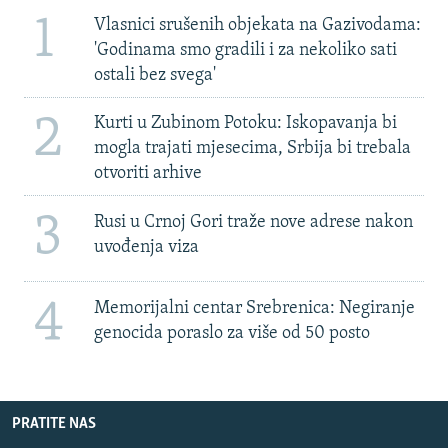
1
Vlasnici srušenih objekata na Gazivodama:
'Godinama smo gradili i za nekoliko sati
ostali bez svega'
2
Kurti u Zubinom Potoku: Iskopavanja bi
mogla trajati mjesecima, Srbija bi trebala
otvoriti arhive
3
Rusi u Crnoj Gori traže nove adrese nakon
uvođenja viza
4
Memorijalni centar Srebrenica: Negiranje
genocida poraslo za više od 50 posto
PRATITE NAS