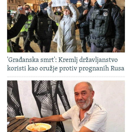
'Građanska smrt': Kremlj državljanstvo
koristi kao oružje protiv prognanih Rusa