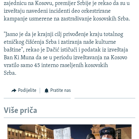
zajednicu na Kosovu, premijer Srbije je rekao da su u
izveštaju navedeni incidenti deo orkestrirane
kampanje usmerene na zastrašivanje kosovskih Srba.
"Jasno je da je krajnji cilj privođenje kraju totalnog
etničkog čišćenja Srba i zatiranja naše kulturne
baštine", rekao je Dačić ističući i podatak iz izveštaja
Ban Ki Muna da se u periodu izveštavanja na Kosovo
vratilo samo 45 interno raseljenih kosovskih
Srba.
Podijelite
Pratite nas
Više priča