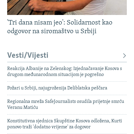
'Tri dana nisam jeo': Solidarnost kao
odgovor na siromaštvo u Srbiji
Vesti/Vijesti
Reakcija Albanije na Zelenskog: Izjednačavanje Kosova s ​​
drugom međunarodnom situacijom je pogrešno
Požari u Srbiji, najugroženija Deliblatska peščara
Regionalna mreža SafeJournalists osudila prijetnje smrću
Veranu Matiću
Konstitutivna sjednica Skupštine Kosova odložena, Kurti
ponovo traži 'dodatno vrijeme' za dogovor