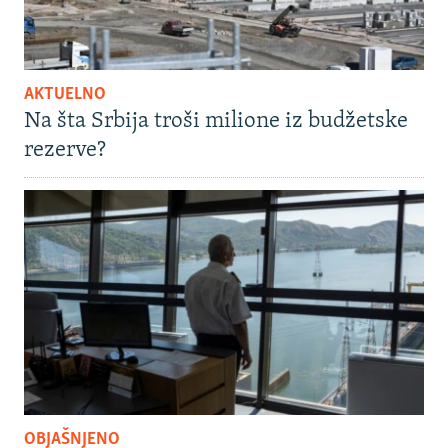
AKTUELNO
Na šta Srbija troši milione iz budžetske
rezerve?
OBJAŠNJENO