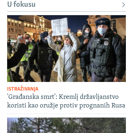
U fokusu
ISTRAŽIVANJA
'Građanska smrt': Kremlj državljanstvo
koristi kao oružje protiv prognanih Rusa