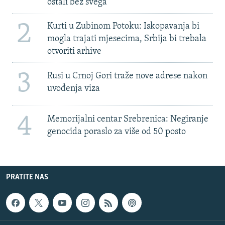
ostali bez svega'
2
Kurti u Zubinom Potoku: Iskopavanja bi
mogla trajati mjesecima, Srbija bi trebala
otvoriti arhive
3
Rusi u Crnoj Gori traže nove adrese nakon
uvođenja viza
4
Memorijalni centar Srebrenica: Negiranje
genocida poraslo za više od 50 posto
PRATITE NAS