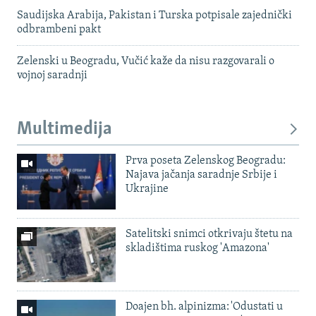
Saudijska Arabija, Pakistan i Turska potpisale zajednički
odbrambeni pakt
Zelenski u Beogradu, Vučić kaže da nisu razgovarali o
vojnoj saradnji
Multimedija
Prva poseta Zelenskog Beogradu:
Najava jačanja saradnje Srbije i
Ukrajine
Satelitski snimci otkrivaju štetu na
skladištima ruskog 'Amazona'
Doajen bh. alpinizma: 'Odustati u