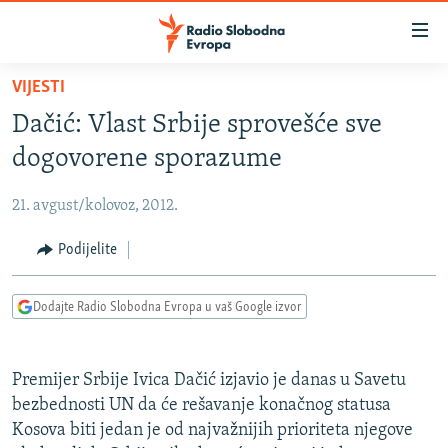
Dostupni
linkovi
Pređite
VIJESTI
na
VIJESTI
Dačić: Vlast Srbije sprovešće sve
glavni
BOSNA I HERCEGOVINA
sadržaj
dogovorene sporazume
SRBIJA
Pređite
na
21. avgust/kolovoz, 2012.
KOSOVO
glavnu
CRNA GORA
Podijelite
navigaciju
Pređite
VIZUELNO
na
Dodajte Radio Slobodna Evropa u vaš Google izvor
PODCASTI
VIDEO
pretragu
RAT U UKRAJINI
FOTOGALERIJE
Premijer Srbije Ivica Dačić izjavio je danas u Savetu
KINA NA BALKANU
INFOGRAFIKE
bezbednosti UN da će rešavanje konačnog statusa
Kosova biti jedan je od najvažnijih prioriteta njegove
RSE PRIČE IZ SVIJETA