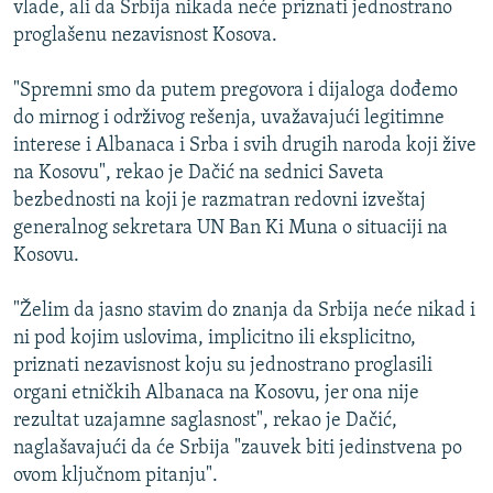
vlade, ali da Srbija nikada neće priznati jednostrano
ISPRIČAJ MI
proglašenu nezavisnost Kosova.
DNEVNO@RSE
"Spremni smo da putem pregovora i dijaloga dođemo
SPECIJALI RSE
do mirnog i održivog rešenja, uvažavajući legitimne
VIŠE OD NASLOVA
interese i Albanaca i Srba i svih drugih naroda koji žive
PRATITE NAS
na Kosovu", rekao je Dačić na sednici Saveta
GENOCID U SREBRENICI
bezbednosti na koji je razmatran redovni izveštaj
POPLAVE I KLIZIŠTA U BIH 2024.
generalnog sekretara UN Ban Ki Muna o situaciji na
Kosovu.
TV LIBERTY
Sve RFE/RL stranice
POST SCRIPTUM
"Želim da jasno stavim do znanja da Srbija neće nikad i
ni pod kojim uslovima, implicitno ili eksplicitno,
MOJA EVROPA
priznati nezavisnost koju su jednostrano proglasili
TRI DECENIJE OD RATA U BIH
organi etničkih Albanaca na Kosovu, jer ona nije
SVE KARTE DEJTONA
rezultat uzajamne saglasnost", rekao je Dačić,
naglašavajući da će Srbija "zauvek biti jedinstvena po
NASTANAK I RASPAD JUGOSLAVIJE
ovom ključnom pitanju".