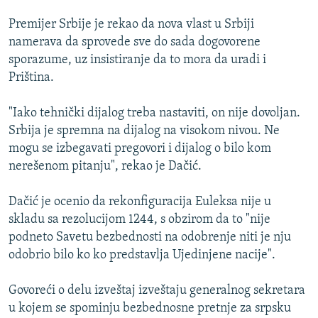
Premijer Srbije je rekao da nova vlast u Srbiji
namerava da sprovede sve do sada dogovorene
sporazume, uz insistiranje da to mora da uradi i
Priština.
"Iako tehnički dijalog treba nastaviti, on nije dovoljan.
Srbija je spremna na dijalog na visokom nivou. Ne
mogu se izbegavati pregovori i dijalog o bilo kom
nerešenom pitanju", rekao je Dačić.
Dačić je ocenio da rekonfiguracija Euleksa nije u
skladu sa rezolucijom 1244, s obzirom da to "nije
podneto Savetu bezbednosti na odobrenje niti je nju
odobrio bilo ko ko predstavlja Ujedinjene nacije".
Govoreći o delu izveštaj izveštaju generalnog sekretara
u kojem se spominju bezbednosne pretnje za srpsku