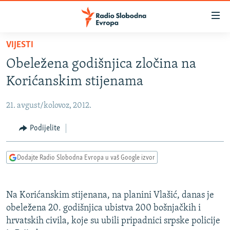
Dostupni
linkovi
Pređite
VIJESTI
na
VIJESTI
Obeležena godišnjica zločina na
glavni
BOSNA I HERCEGOVINA
sadržaj
Korićanskim stijenama
SRBIJA
Pređite
na
21. avgust/kolovoz, 2012.
KOSOVO
glavnu
CRNA GORA
Podijelite
navigaciju
Pređite
VIZUELNO
na
Dodajte Radio Slobodna Evropa u vaš Google izvor
PODCASTI
VIDEO
pretragu
RAT U UKRAJINI
FOTOGALERIJE
Na Korićanskim stijenana, na planini Vlašić, danas je
KINA NA BALKANU
INFOGRAFIKE
obeležena 20. godišnjica ubistva 200 bošnjačkih i
hrvatskih civila, koje su ubili pripadnici srpske policije
RSE PRIČE IZ SVIJETA