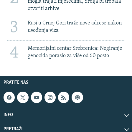
mogla trajati mjesecima, Srbija bi trebala
otvoriti arhive
3
Rusi u Crnoj Gori traže nove adrese nakon
uvođenja viza
4
Memorijalni centar Srebrenica: Negiranje
genocida poraslo za više od 50 posto
PRATITE NAS
INFO
PRETRAŽI