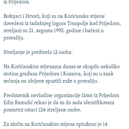
iz Prijedora.
ISPRIČAJ MI
DNEVNO@RSE
Bošnjaci i Hrvati, koji su na Korićanske stijene
dovedeni iz tadašnjeg logora Trnopolje kod Prijedora,
SPECIJALI RSE
streljani su 21. avgusta 1992. godine i bačeni u
VIŠE OD NASLOVA
provaliju.
PRATITE NAS
GENOCID U SREBRENICI
Streljanje je preživelo 12 osoba.
POPLAVE I KLIZIŠTA U BIH 2024.
Na Korićanskim stijenama danas se okupilo nekoliko
TV LIBERTY
Sve RFE/RL stranice
stotina građana Prijedora i Kozarca, koji su u znak
POST SCRIPTUM
sećanja na ubijene spustili ruže u provaliju.
MOJA EVROPA
Predstavnik nevladine organizacije Izvor iz Prijedora
TRI DECENIJE OD RATA U BIH
Edin Ramulić rekao je da su do sada identifikovani
SVE KARTE DEJTONA
posmrtni ostaci 124 streljane osobe.
NASTANAK I RASPAD JUGOSLAVIJE
Za zločin na Korićanskim stijena optuženo je 14