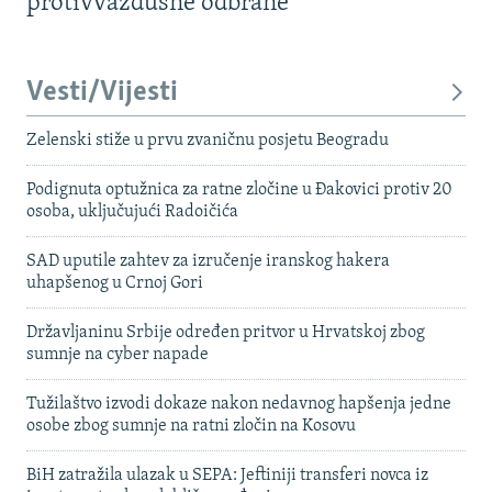
protivvazdušne odbrane
Vesti/Vijesti
Zelenski stiže u prvu zvaničnu posjetu Beogradu
Podignuta optužnica za ratne zločine u Đakovici protiv 20
osoba, uključujući Radoičića
SAD uputile zahtev za izručenje iranskog hakera
uhapšenog u Crnoj Gori
Državljaninu Srbije određen pritvor u Hrvatskoj zbog
sumnje na cyber napade
Tužilaštvo izvodi dokaze nakon nedavnog hapšenja jedne
osobe zbog sumnje na ratni zločin na Kosovu
BiH zatražila ulazak u SEPA: Jeftiniji transferi novca iz