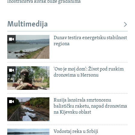
inostranstva korak bliže građanima
Multimedija
Dunav testira energetsku stabilnost
regiona
'Ovo je moj dom': Život pod ruskim
dronovima u Hersonu
Rusija lansirala smrtonosnu
balističku raketu, napad dronovima
na Kijevsku oblast
Vodostaj reka u Srbiji