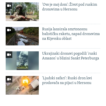
'Ovo je moj dom': Život pod ruskim
dronovima u Hersonu
Rusija lansirala smrtonosnu
balističku raketu, napad dronovima
na Kijevsku oblast
Ukrajinski dronovi pogodili 'ruski
Amazon' u blizini Sankt Peterburga
'Ljudski safari': Ruski dron lovi
prodavača na pijaci u Hersonu