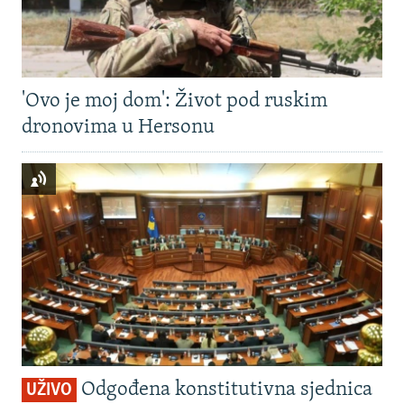
'Ovo je moj dom': Život pod ruskim
dronovima u Hersonu
Odgođena konstitutivna sjednica
UŽIVO