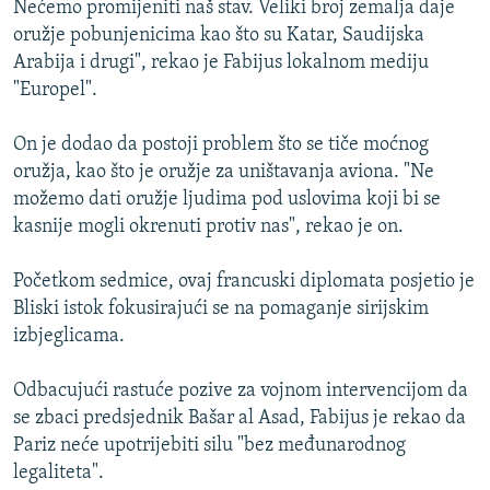
Nećemo promijeniti naš stav. Veliki broj zemalja daje
ISPRIČAJ MI
oružje pobunjenicima kao što su Katar, Saudijska
DNEVNO@RSE
Arabija i drugi", rekao je Fabijus lokalnom mediju
"Europel".
SPECIJALI RSE
VIŠE OD NASLOVA
On je dodao da postoji problem što se tiče moćnog
PRATITE NAS
oružja, kao što je oružje za uništavanja aviona. "Ne
GENOCID U SREBRENICI
možemo dati oružje ljudima pod uslovima koji bi se
POPLAVE I KLIZIŠTA U BIH 2024.
kasnije mogli okrenuti protiv nas", rekao je on.
TV LIBERTY
Sve RFE/RL stranice
Početkom sedmice, ovaj francuski diplomata posjetio je
POST SCRIPTUM
Bliski istok fokusirajući se na pomaganje sirijskim
izbjeglicama.
MOJA EVROPA
TRI DECENIJE OD RATA U BIH
Odbacujući rastuće pozive za vojnom intervencijom da
SVE KARTE DEJTONA
se zbaci predsjednik Bašar al Asad, Fabijus je rekao da
Pariz neće upotrijebiti silu "bez međunarodnog
NASTANAK I RASPAD JUGOSLAVIJE
legaliteta".