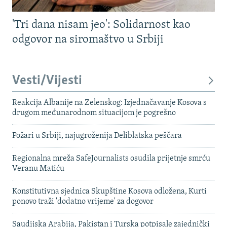
'Tri dana nisam jeo': Solidarnost kao
odgovor na siromaštvo u Srbiji
Vesti/Vijesti
Reakcija Albanije na Zelenskog: Izjednačavanje Kosova s ​​
drugom međunarodnom situacijom je pogrešno
Požari u Srbiji, najugroženija Deliblatska peščara
Regionalna mreža SafeJournalists osudila prijetnje smrću
Veranu Matiću
Konstitutivna sjednica Skupštine Kosova odložena, Kurti
ponovo traži 'dodatno vrijeme' za dogovor
Saudijska Arabija, Pakistan i Turska potpisale zajednički