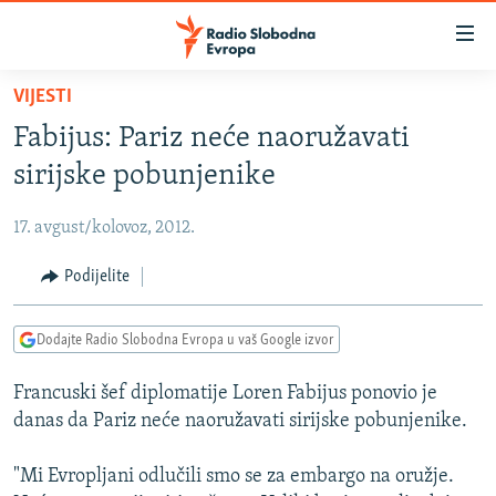
Dostupni
linkovi
Pređite
VIJESTI
na
VIJESTI
Fabijus: Pariz neće naoružavati
glavni
BOSNA I HERCEGOVINA
sadržaj
sirijske pobunjenike
SRBIJA
Pređite
na
17. avgust/kolovoz, 2012.
KOSOVO
glavnu
CRNA GORA
Podijelite
navigaciju
Pređite
VIZUELNO
na
Dodajte Radio Slobodna Evropa u vaš Google izvor
PODCASTI
VIDEO
pretragu
Francuski šef diplomatije Loren Fabijus ponovio je
RAT U UKRAJINI
FOTOGALERIJE
danas da Pariz neće naoružavati sirijske pobunjenike.
KINA NA BALKANU
INFOGRAFIKE
"Mi Evropljani odlučili smo se za embargo na oružje.
RSE PRIČE IZ SVIJETA