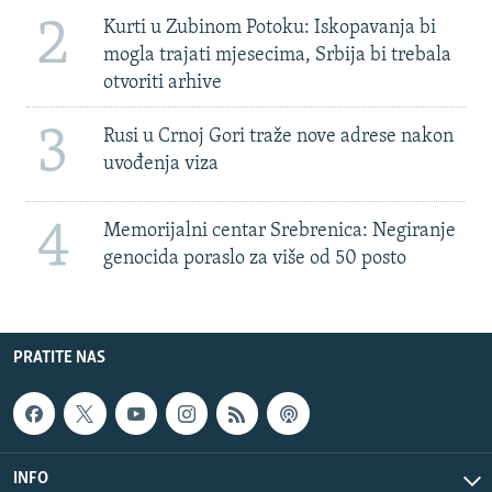
2
Kurti u Zubinom Potoku: Iskopavanja bi
mogla trajati mjesecima, Srbija bi trebala
otvoriti arhive
3
Rusi u Crnoj Gori traže nove adrese nakon
uvođenja viza
4
Memorijalni centar Srebrenica: Negiranje
genocida poraslo za više od 50 posto
PRATITE NAS
INFO