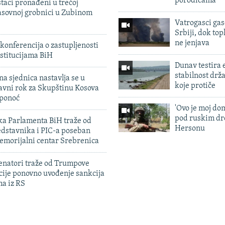
porodicama
taci pronađeni u trećoj
sovnoj grobnici u Zubinom
Vatrogasci gas
Srbiji, dok topl
ne jenjava
konferencija o zastupljenosti
stitucijama BiH
Dunav testira
stabilnost drž
na sjednica nastavlja se u
koje protiče
avni rok za Skupštinu Kosova
 ponoć
'Ovo je moj dom
pod ruskim dr
ka Parlamenta BiH traže od
Hersonu
edstavnika i PIC-a poseban
emorijalni centar Srebrenica
enatori traže od Trumpove
cije ponovno uvođenje sankcija
ma iz RS