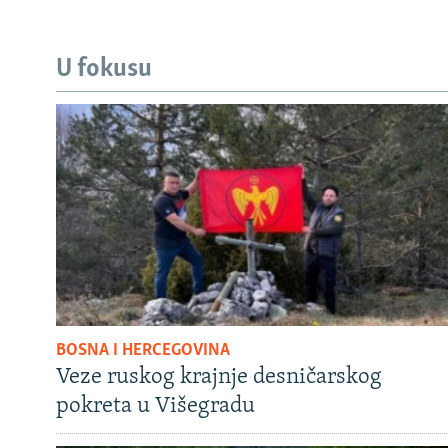
U fokusu
BOSNA I HERCEGOVINA
Veze ruskog krajnje desničarskog
pokreta u Višegradu