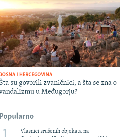
BOSNA I HERCEGOVINA
Šta su govorili zvaničnici, a šta se zna o
vandalizmu u Međugorju?
Popularno
1
Vlasnici srušenih objekata na