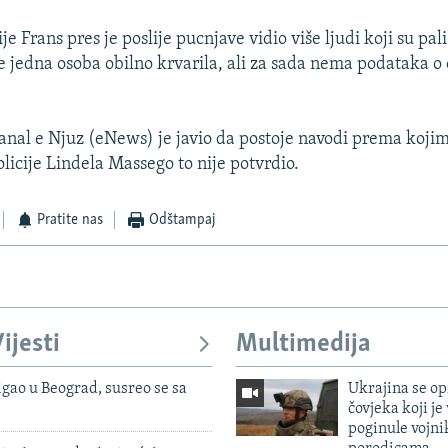
je Frans pres je poslije pucnjave vidio više ljudi koji su pal
 jedna osoba obilno krvarila, ali za sada nema podataka 
anal e Njuz (eNews) je javio da postoje navodi prema kojim
olicije Lindela Massego to nije potvrdio.
Pratite nas
Odštampaj
ijesti
Multimedija
igao u Beograd, susreo se sa
Ukrajina se op
čovjeka koji je
poginule vojni