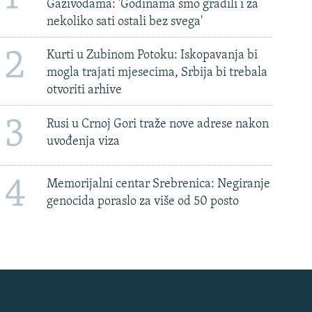
Gazivodama: 'Godinama smo gradili i za
nekoliko sati ostali bez svega'
2
Kurti u Zubinom Potoku: Iskopavanja bi
mogla trajati mjesecima, Srbija bi trebala
otvoriti arhive
3
Rusi u Crnoj Gori traže nove adrese nakon
uvođenja viza
4
Memorijalni centar Srebrenica: Negiranje
genocida poraslo za više od 50 posto