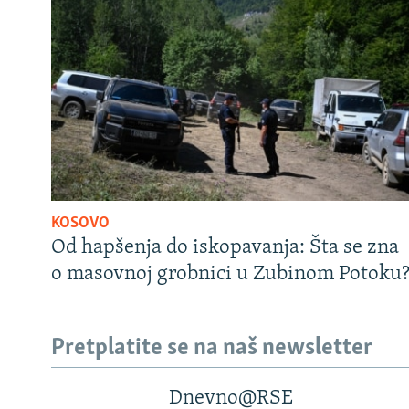
KOSOVO
Od hapšenja do iskopavanja: Šta se zna
o masovnoj grobnici u Zubinom Potoku
Pretplatite se na naš newsletter
Dnevno@RSE