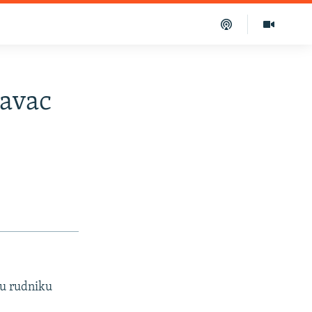
zavac
 u rudniku