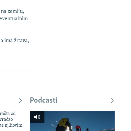
i na zemlju,
o eventualnim
a ima žrtava,
Podcasti
rašta od
 vraćao
ke njihovim