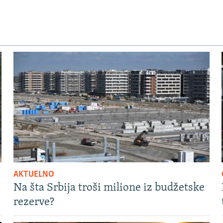
AKTUELNO
Na šta Srbija troši milione iz budžetske
rezerve?