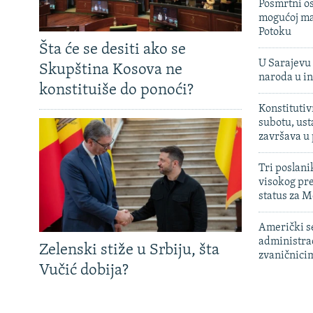
Posmrtni os
mogućoj ma
Potoku
Šta će se desiti ako se
U Sarajevu 
Skupština Kosova ne
naroda u in
konstituiše do ponoći?
Konstitutiv
subotu, ust
završava u
Tri poslani
visokog pr
status za M
Američki s
administra
Zelenski stiže u Srbiju, šta
zvaničnici
Vučić dobija?