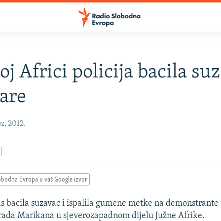
oj Africi policija bacila su
are
z, 2012.
obodna Evropa u vaš Google izvor
nas bacila suzavac i ispalila gumene metke na demonstrante
grada Marikana u sjeverozapadnom dijelu Južne Afrike.