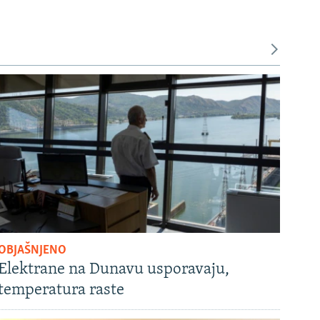
OBJAŠNJENO
Elektrane na Dunavu usporavaju,
temperatura raste