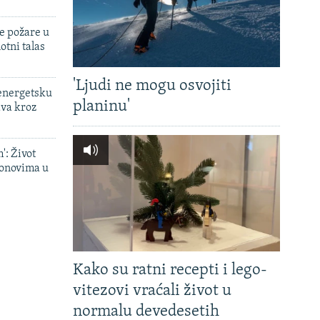
e požare u
otni talas
'Ljudi ne mogu osvojiti
 energetsku
planinu'
ava kroz
': Život
onovima u
Kako su ratni recepti i lego-
vitezovi vraćali život u
normalu devedesetih